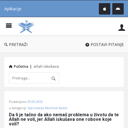
Aplikacije
Pit
Uč
®
PRETRAŽI
POSTAVI PITANJE
Početna
|
allah iskušava
Pitaj
Postavljeno
29.05.2022
Učene
u kategoriji:
Vjerovanje Mezheb Kader
®
Da li je tačno da ako nemaš problema u životu da te 
Allah ne voli, jer Allah iskušava one robove koje 
Latest
voli?