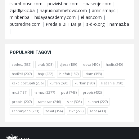
islamhouse.com
|
pozivistine.com
|
spasenje.com
|
zijadljakic.ba
|
hajrudinahmetovic.com
|
amir-smajic
|
minber.ba
|
hidayaacademy.com
|
el-asr.com
|
putsredine.com
|
Predaje BiH Daija
|
s-d-o.org
|
namaz.ba
|
POPULARNI TAGOVI
abdest
(582)
brak
(608)
djeca
(189)
dova
(490)
hadis
(340)
hadždž
(207)
hajz
(222)
hidžab
(187)
islam
(353)
kako postupiti
(236)
kur'an
(580)
kurban
(190)
liječenje
(190)
muž
(187)
namaz
(2377)
post
(748)
propis
(432)
propisi
(207)
ramazan
(246)
sihr
(303)
sunnet
(227)
zabranjeno
(231)
zekat
(356)
zikr
(229)
žena
(433)
Footer
O