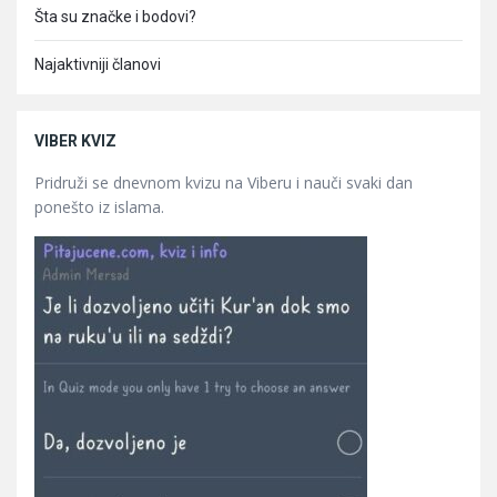
Šta su značke i bodovi?
Najaktivniji članovi
VIBER KVIZ
Pridruži se dnevnom kvizu na Viberu i nauči svaki dan
ponešto iz islama.