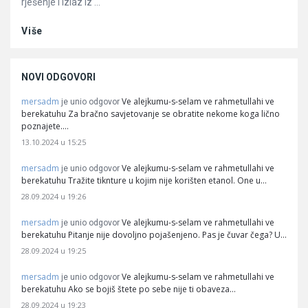
rješenje i izlaz iz ...
Više
NOVI ODGOVORI
mersadm
Ve alejkumu-s-selam ve rahmetullahi ve
je unio odgovor
berekatuhu Za bračno savjetovanje se obratite nekome koga lično
poznajete.…
13.10.2024 u 15:25
mersadm
Ve alejkumu-s-selam ve rahmetullahi ve
je unio odgovor
berekatuhu Tražite tiknture u kojim nije korišten etanol. One u…
28.09.2024 u 19:26
mersadm
Ve alejkumu-s-selam ve rahmetullahi ve
je unio odgovor
berekatuhu Pitanje nije dovoljno pojašenjeno. Pas je čuvar čega? U…
28.09.2024 u 19:25
mersadm
Ve alejkumu-s-selam ve rahmetullahi ve
je unio odgovor
berekatuhu Ako se bojiš štete po sebe nije ti obaveza…
28.09.2024 u 19:23