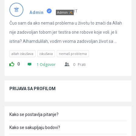
Pitanja
IT
Admin
Admin
Čuo sam da ako nemaš problema u životu to znači da Allah
nije zadovoljan tobom jer testira one robove koje voli..je li
istina? Alhamdulilah, vodim veoma zadovoljan život sa ...
allah iskušava
iskušava
nemaš problema
0
1 Odgovor
0
Prati
Sidebar
PRIJAVA SA PROFILOM
Kako se postavlja pitanje?
Kako se sakupljaju bodovi?