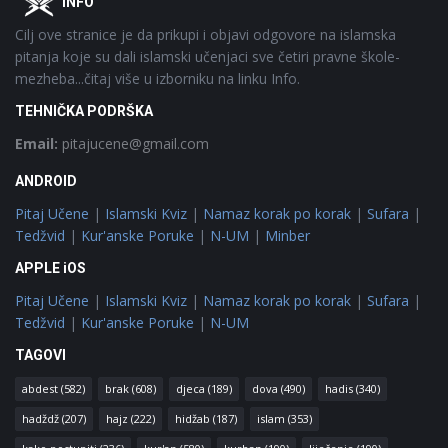
INFO
Cilj ove stranice je da prikupi i objavi odgovore na islamska
pitanja koje su dali islamski učenjaci sve četiri pravne škole-
mezheba...čitaj više u izborniku na linku Info.
TEHNIČKA PODRŠKA
Email:
pitajucene@gmail.com
ANDROID
Pitaj Učene
|
Islamski Kviz
|
Namaz korak po korak
|
Sufara
|
Tedžvid
|
Kur'anske Poruke
|
N-UM
|
Minber
APPLE iOS
Pitaj Učene
|
Islamski Kviz
|
Namaz korak po korak
|
Sufara
|
Tedžvid
|
Kur'anske Poruke
|
N-UM
TAGOVI
abdest
(582)
brak
(608)
djeca
(189)
dova
(490)
hadis
(340)
hadždž
(207)
hajz
(222)
hidžab
(187)
islam
(353)