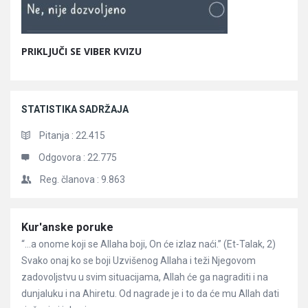
PRIKLJUČI SE VIBER KVIZU
STATISTIKA SADRŽAJA
Pitanja :
22.415
Odgovora :
22.775
Reg. članova :
9.863
Članci
Kur'anske poruke
“…a onome koji se Allaha boji, On će izlaz naći.” (Et-Talak, 2)
Svako onaj ko se boji Uzvišenog Allaha i teži Njegovom
zadovoljstvu u svim situacijama, Allah će ga nagraditi i na
dunjaluku i na Ahiretu. Od nagrade je i to da će mu Allah dati