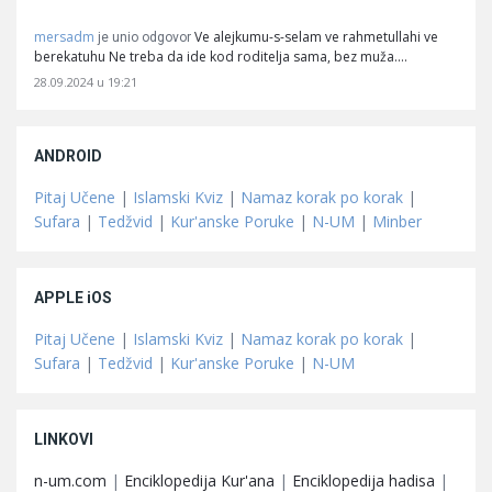
mersadm
Ve alejkumu-s-selam ve rahmetullahi ve
je unio odgovor
berekatuhu Ne treba da ide kod roditelja sama, bez muža.…
28.09.2024 u 19:21
ANDROID
Pitaj Učene
|
Islamski Kviz
|
Namaz korak po korak
|
Sufara
|
Tedžvid
|
Kur'anske Poruke
|
N-UM
|
Minber
APPLE iOS
Pitaj Učene
|
Islamski Kviz
|
Namaz korak po korak
|
Sufara
|
Tedžvid
|
Kur'anske Poruke
|
N-UM
LINKOVI
n-um.com
|
Enciklopedija Kur'ana
|
Enciklopedija hadisa
|