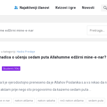
Pitaj
Pitaj
Najaktivniji članovi
Kvizovi i igre
Novosti
Učene
Učene
®
®
Navigacija
me edžirni mine-e-nar
u kategoriji:
Hadisi Predaje
hadisa o učenju sedam puta Allahumme edžirni mine-e-nar?
Student (10k)
 li je vjerodostojno preneseno da je Allahov Poslanika s.a.v.s rekao da 
i akšam prije nego sto progovorimo da kazemo sedam puta ...
ne-e-nar
nakon akšama
nakon sabaha
reći nakon akšama
sedam puta