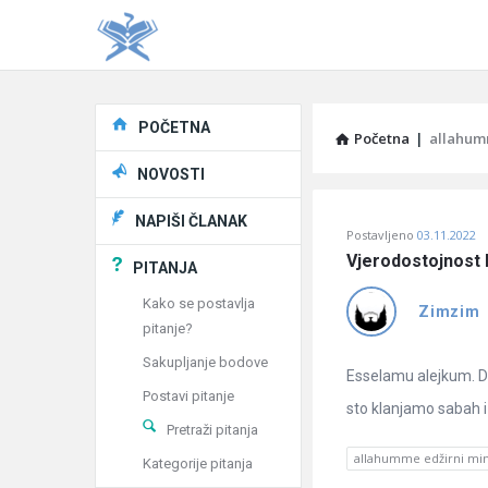
Explore
POČETNA
Početna
|
allahum
NOVOSTI
Pitaj
NAPIŠI ČLANAK
Postavljeno
03.11.2022
Učene
Vjerodostojnost 
PITANJA
®
Kako se postavlja
Zimzim
pitanje?
Latest
Sakupljanje bodove
Pitanja
Esselamu alejkum. Da
Postavi pitanje
sto klanjamo sabah 
Pretraži pitanja
allahumme edžirni mi
Kategorije pitanja