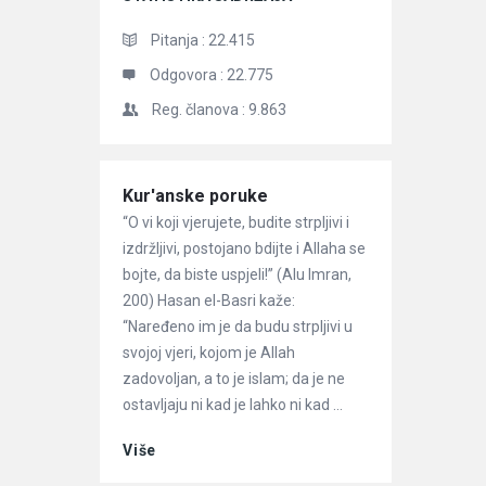
Pitanja :
22.415
Odgovora :
22.775
Reg. članova :
9.863
Članci
Kur'anske poruke
“O vi koji vjerujete, budite strpljivi i
izdržljivi, postojano bdijte i Allaha se
bojte, da biste uspjeli!” (Alu Imran,
200) Hasan el-Basri kaže:
“Naređeno im je da budu strpljivi u
svojoj vjeri, kojom je Allah
zadovoljan, a to je islam; da je ne
ostavljaju ni kad je lahko ni kad ...
Više