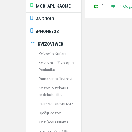
1
MOB. APLIKACIJE
1 Odg
ANDROID
iPHONE iOS
KVIZOVI WEB
Kvizovi o Kur'anu
Kviz Sira – Životopis
Poslanika
Ramazanski kvizovi
Kvizovi o zekatu i
sadekatul fitru
Islamski Dnevni Kviz
Dječiji kvizovi
Kviz Škola Islama
Islamski Kviz 18+