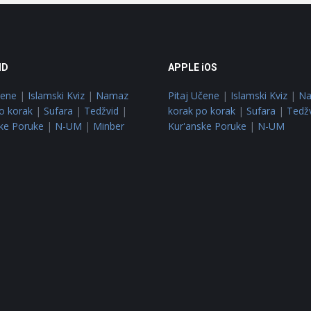
ID
APPLE iOS
čene
|
Islamski Kviz
|
Namaz
Pitaj Učene
|
Islamski Kviz
|
N
o korak
|
Sufara
|
Tedžvid
|
korak po korak
|
Sufara
|
Tedž
ke Poruke
|
N-UM
|
Minber
Kur'anske Poruke
|
N-UM