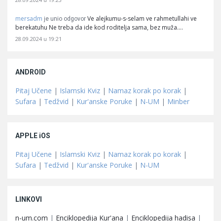
mersadm
Ve alejkumu-s-selam ve rahmetullahi ve
je unio odgovor
berekatuhu Ne treba da ide kod roditelja sama, bez muža.…
28.09.2024 u 19:21
ANDROID
Pitaj Učene
|
Islamski Kviz
|
Namaz korak po korak
|
Sufara
|
Tedžvid
|
Kur'anske Poruke
|
N-UM
|
Minber
APPLE iOS
Pitaj Učene
|
Islamski Kviz
|
Namaz korak po korak
|
Sufara
|
Tedžvid
|
Kur'anske Poruke
|
N-UM
LINKOVI
n-um.com
|
Enciklopedija Kur'ana
|
Enciklopedija hadisa
|