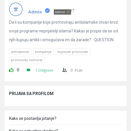
Pitanja
IT
Admin
Admin
Da li su kompanije koje promoviraju antiislamske stvari kroz
svoje programe neprijatelji islama? Kakav je propis da se od
njih kupuju artikli i omogućava im da zarade? QUESTION:
antiislamski
kompanije
kupovati proizvode
promovišu nemoral
0
1 Odgovor
0
Prati
Sidebar
PRIJAVA SA PROFILOM
Kako se postavlja pitanje?