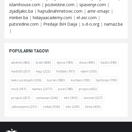
islamhouse.com
|
pozivistine.com
|
spasenje.com
|
zijadljakic.ba
|
hajrudinahmetovic.com
|
amir-smajic
|
minber.ba
|
hidayaacademy.com
|
el-asr.com
|
putsredine.com
|
Predaje BiH Daija
|
s-d-o.org
|
namaz.ba
|
POPULARNI TAGOVI
abdest
(582)
brak
(608)
djeca
(189)
dova
(490)
hadis
(340)
hadždž
(207)
hajz
(222)
hidžab
(187)
islam
(353)
kako postupiti
(236)
kur'an
(580)
kurban
(190)
liječenje
(190)
muž
(187)
namaz
(2377)
post
(748)
propis
(432)
propisi
(207)
ramazan
(246)
sihr
(303)
sunnet
(227)
zabranjeno
(231)
zekat
(356)
zikr
(229)
žena
(433)
Footer
O