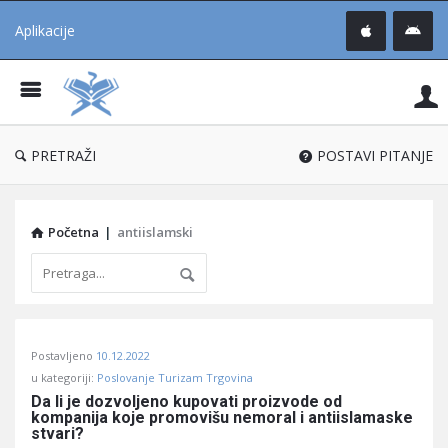
Aplikacije
Pit
Uč
®
PRETRAŽI
POSTAVI PITANJE
Početna
|
antiislamski
Pitaj
Postavljeno
10.12.2022
Učene
u kategoriji:
Poslovanje Turizam Trgovina
®
Da li je dozvoljeno kupovati proizvode od 
kompanija koje promovišu nemoral i antiislamaske 
Latest
stvari?