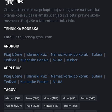
INFO
Cilj ove stranice je da prikupi i objavi odgovore na islamska
pitanja koje su dali islamski učenjaci sve četiri pravne škole-
mezheba...čitaj više u izborniku na linku Info.
TEHNIČKA PODRŠKA
Email:
pitajucene@gmail.com
ANDROID
Pitaj Učene
|
Islamski Kviz
|
Namaz korak po korak
|
Sufara
|
Tedžvid
|
Kur'anske Poruke
|
N-UM
|
Minber
APPLE iOS
Pitaj Učene
|
Islamski Kviz
|
Namaz korak po korak
|
Sufara
|
Tedžvid
|
Kur'anske Poruke
|
N-UM
TAGOVI
abdest
(582)
brak
(608)
djeca
(189)
dova
(490)
hadis
(340)
hadždž
(207)
hajz
(222)
hidžab
(187)
islam
(353)