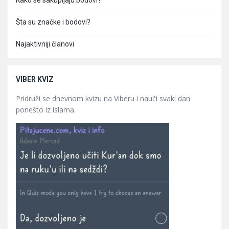
Kako se sakupljaju bodovi?
Šta su značke i bodovi?
Najaktivniji članovi
VIBER KVIZ
Pridruži se dnevnom kvizu na Viberu i nauči svaki dan
ponešto iz islama.