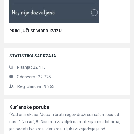
PRIKLJUČI SE VIBER KVIZU
STATISTIKA SADRŽAJA
Pitanja :
22.415
Odgovora :
22.775
Reg. članova :
9.863
Članci
Kur'anske poruke
“Kad oni rekoše: ‘Jusuf i brat njegov draži su našem ocu od
nas…'” (Jusuf, 8) Nisu mu zavidjeli na materijalnim dobrima,
jer, bogatstvo srca i dar srca u ljubavi vrijednije je od