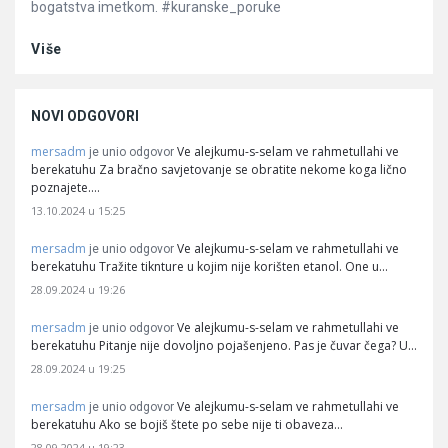
bogatstva imetkom. #kuranske_poruke
Više
NOVI ODGOVORI
mersadm
Ve alejkumu-s-selam ve rahmetullahi ve
je unio odgovor
berekatuhu Za bračno savjetovanje se obratite nekome koga lično
poznajete.…
13.10.2024 u 15:25
mersadm
Ve alejkumu-s-selam ve rahmetullahi ve
je unio odgovor
berekatuhu Tražite tiknture u kojim nije korišten etanol. One u…
28.09.2024 u 19:26
mersadm
Ve alejkumu-s-selam ve rahmetullahi ve
je unio odgovor
berekatuhu Pitanje nije dovoljno pojašenjeno. Pas je čuvar čega? U…
28.09.2024 u 19:25
mersadm
Ve alejkumu-s-selam ve rahmetullahi ve
je unio odgovor
berekatuhu Ako se bojiš štete po sebe nije ti obaveza…
28.09.2024 u 19:23