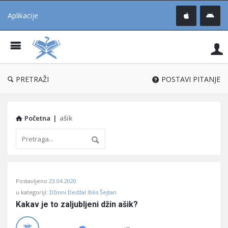
Aplikacije
Pit
Uč
®
PRETRAŽI
POSTAVI PITANJE
Početna
|
ašik
Pitaj
Postavljeno
23.04.2020
Učene
u kategoriji:
Džinni Dedžal Iblis Šejtan
®
Kakav je to zaljubljeni džin ašik?
Latest