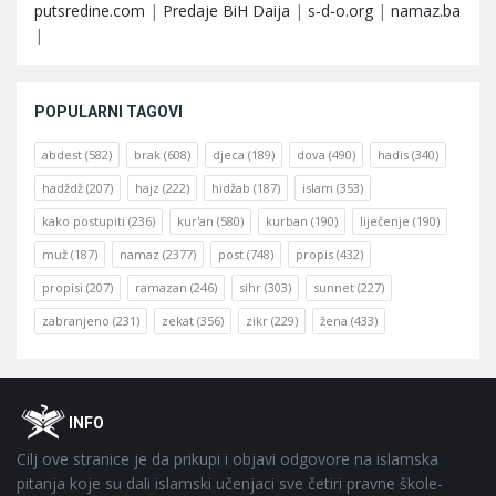
putsredine.com
|
Predaje BiH Daija
|
s-d-o.org
|
namaz.ba
|
POPULARNI TAGOVI
abdest
(582)
brak
(608)
djeca
(189)
dova
(490)
hadis
(340)
hadždž
(207)
hajz
(222)
hidžab
(187)
islam
(353)
kako postupiti
(236)
kur'an
(580)
kurban
(190)
liječenje
(190)
muž
(187)
namaz
(2377)
post
(748)
propis
(432)
propisi
(207)
ramazan
(246)
sihr
(303)
sunnet
(227)
zabranjeno
(231)
zekat
(356)
zikr
(229)
žena
(433)
Footer
O
INFO
Cilj ove stranice je da prikupi i objavi odgovore na islamska
pitanja koje su dali islamski učenjaci sve četiri pravne škole-