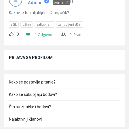
Pitanja
IT
Admin
Admin
Kakav je to zaljubljeni džinn, ašik?
ašik
džinn
zaljubljeni
zaljubljeni džin
0
1 Odgovor
0
Prati
Sidebar
PRIJAVA SA PROFILOM
Kako se postavlja pitanje?
Kako se sakupljaju bodovi?
Šta su značke i bodovi?
Najaktivniji članovi