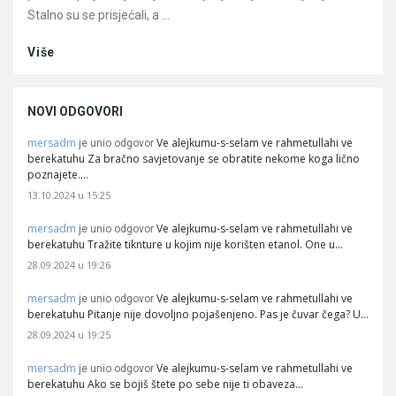
Stalno su se prisjećali, a ...
Više
NOVI ODGOVORI
mersadm
Ve alejkumu-s-selam ve rahmetullahi ve
je unio odgovor
berekatuhu Za bračno savjetovanje se obratite nekome koga lično
poznajete.…
13.10.2024 u 15:25
mersadm
Ve alejkumu-s-selam ve rahmetullahi ve
je unio odgovor
berekatuhu Tražite tiknture u kojim nije korišten etanol. One u…
28.09.2024 u 19:26
mersadm
Ve alejkumu-s-selam ve rahmetullahi ve
je unio odgovor
berekatuhu Pitanje nije dovoljno pojašenjeno. Pas je čuvar čega? U…
28.09.2024 u 19:25
mersadm
Ve alejkumu-s-selam ve rahmetullahi ve
je unio odgovor
berekatuhu Ako se bojiš štete po sebe nije ti obaveza…