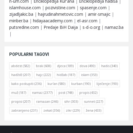
n-um.com
|
Enciklopedija Kur'ana
|
Enciklopedija hadisa
|
islamhouse.com
|
pozivistine.com
|
spasenje.com
|
zijadljakic.ba
|
hajrudinahmetovic.com
|
amir-smajic
|
minber.ba
|
hidayaacademy.com
|
el-asr.com
|
putsredine.com
|
Predaje BiH Daija
|
s-d-o.org
|
namaz.ba
|
POPULARNI TAGOVI
abdest
(582)
brak
(608)
djeca
(189)
dova
(490)
hadis
(340)
hadždž
(207)
hajz
(222)
hidžab
(187)
islam
(353)
kako postupiti
(236)
kur'an
(580)
kurban
(190)
liječenje
(190)
muž
(187)
namaz
(2377)
post
(748)
propis
(432)
propisi
(207)
ramazan
(246)
sihr
(303)
sunnet
(227)
zabranjeno
(231)
zekat
(356)
zikr
(229)
žena
(433)