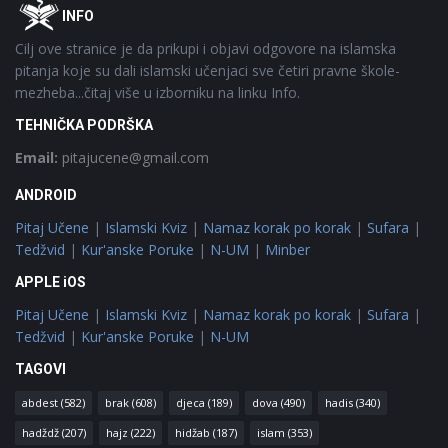
Footer
O
INFO
Cilj ove stranice je da prikupi i objavi odgovore na islamska
pitanja koje su dali islamski učenjaci sve četiri pravne škole-
mezheba...čitaj više u izborniku na linku Info.
TEHNIČKA PODRŠKA
Email:
pitajucene@gmail.com
ANDROID
Pitaj Učene
|
Islamski Kviz
|
Namaz korak po korak
|
Sufara
|
Tedžvid
|
Kur'anske Poruke
|
N-UM
|
Minber
APPLE iOS
Pitaj Učene
|
Islamski Kviz
|
Namaz korak po korak
|
Sufara
|
Tedžvid
|
Kur'anske Poruke
|
N-UM
TAGOVI
abdest
(582)
brak
(608)
djeca
(189)
dova
(490)
hadis
(340)
hadždž
(207)
hajz
(222)
hidžab
(187)
islam
(353)