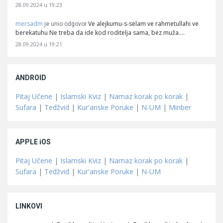
28.09.2024 u 19:23
mersadm
Ve alejkumu-s-selam ve rahmetullahi ve
je unio odgovor
berekatuhu Ne treba da ide kod roditelja sama, bez muža.…
28.09.2024 u 19:21
ANDROID
Pitaj Učene
|
Islamski Kviz
|
Namaz korak po korak
|
Sufara
|
Tedžvid
|
Kur'anske Poruke
|
N-UM
|
Minber
APPLE iOS
Pitaj Učene
|
Islamski Kviz
|
Namaz korak po korak
|
Sufara
|
Tedžvid
|
Kur'anske Poruke
|
N-UM
LINKOVI