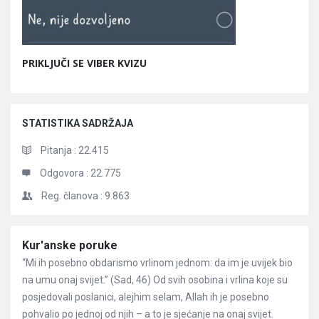
PRIKLJUČI SE VIBER KVIZU
STATISTIKA SADRŽAJA
Pitanja :
22.415
Odgovora :
22.775
Reg. članova :
9.863
Članci
Kur'anske poruke
“Mi ih posebno obdarismo vrlinom jednom: da im je uvijek bio
na umu onaj svijet.” (Sad, 46) Od svih osobina i vrlina koje su
posjedovali poslanici, alejhim selam, Allah ih je posebno
pohvalio po jednoj od njih – a to je sjećanje na onaj svijet.