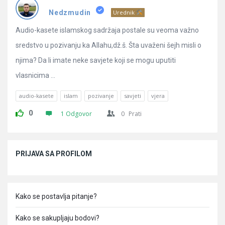
Pitanja
Nedzmudin
Urednik
Audio-kasete islamskog sadržaja postale su veoma važno
sredstvo u pozivanju ka Allahu,dž.š. Šta uvaženi šejh misli o
njima? Da li imate neke savjete koji se mogu uputiti
vlasnicima ...
audio-kasete
islam
pozivanje
savjeti
vjera
0
1 Odgovor
0
Prati
Sidebar
PRIJAVA SA PROFILOM
Kako se postavlja pitanje?
Kako se sakupljaju bodovi?