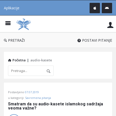
Aplikacije
Pit
Uč
®
PRETRAŽI
POSTAVI PITANJE
Početna
|
audio-kasete
Pitaj
Postavljeno
07.07.2019
Učene
u kategoriji:
Savremena pitanja
®
Smatram da su audio-kasete islamskog sadržaja 
veoma važne?
Latest