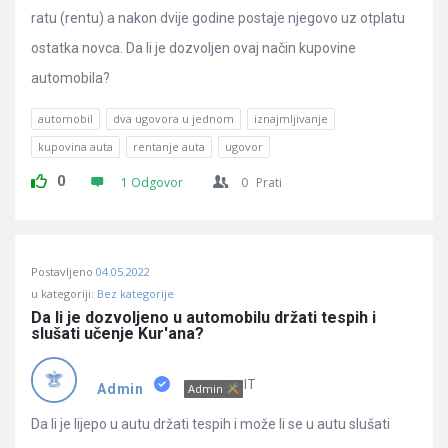
ratu (rentu) a nakon dvije godine postaje njegovo uz otplatu
ostatka novca. Da li je dozvoljen ovaj način kupovine
automobila?
automobil
dva ugovora u jednom
iznajmljivanje
kupovina auta
rentanje auta
ugovor
0
1 Odgovor
0
Prati
Postavljeno
04.05.2022
u kategoriji:
Bez kategorije
Da li je dozvoljeno u automobilu držati tespih i 
slušati učenje Kur'ana?
IT
Admin
Admin
Da li je lijepo u autu držati tespih i može li se u autu slušati