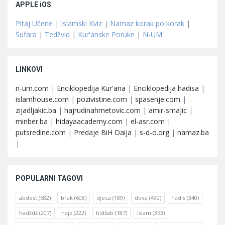
APPLE iOS
Pitaj Učene
|
Islamski Kviz
|
Namaz korak po korak
|
Sufara
|
Tedžvid
|
Kur'anske Poruke
|
N-UM
LINKOVI
n-um.com
|
Enciklopedija Kur'ana
|
Enciklopedija hadisa
|
islamhouse.com
|
pozivistine.com
|
spasenje.com
|
zijadljakic.ba
|
hajrudinahmetovic.com
|
amir-smajic
|
minber.ba
|
hidayaacademy.com
|
el-asr.com
|
putsredine.com
|
Predaje BiH Daija
|
s-d-o.org
|
namaz.ba
|
POPULARNI TAGOVI
abdest
(582)
brak
(608)
djeca
(189)
dova
(490)
hadis
(340)
hadždž
(207)
hajz
(222)
hidžab
(187)
islam
(353)