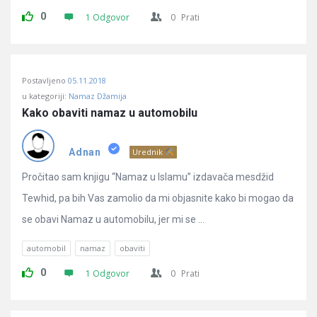
0
1 Odgovor
0
Prati
Postavljeno
05.11.2018
u kategoriji:
Namaz Džamija
Kako obaviti namaz u automobilu
Adnan
Urednik
Pročitao sam knjigu “Namaz u Islamu” izdavača mesdžid
Tewhid, pa bih Vas zamolio da mi objasnite kako bi mogao da
se obavi Namaz u automobilu, jer mi se ...
automobil
namaz
obaviti
0
1 Odgovor
0
Prati