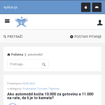
Aplikacije
Pit
Uč
®
PRETRAŽI
POSTAVI PITANJE
Početna
|
automobil
Pitaj
Postavljeno
06.09.2022
Učene
u kategoriji:
Poslovanje Turizam Trgovina
®
Ako automobil košta 10.000 za gotovinu a 11.000 
na rate, da li je to kamata?
Latest