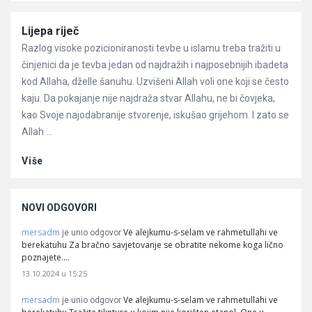
Članci
Lijepa riječ
Razlog visoke pozicioniranosti tevbe u islamu treba tražiti u
činjenici da je tevba jedan od najdražih i najposebnijih ibadeta
kod Allaha, dželle šanuhu. Uzvišeni Allah voli one koji se često
kaju. Da pokajanje nije najdraža stvar Allahu, ne bi čovjeka,
kao Svoje najodabranije stvorenje, iskušao grijehom. I zato se
Allah ...
Više
NOVI ODGOVORI
mersadm
Ve alejkumu-s-selam ve rahmetullahi ve
je unio odgovor
berekatuhu Za bračno savjetovanje se obratite nekome koga lično
poznajete.…
13.10.2024 u 15:25
mersadm
Ve alejkumu-s-selam ve rahmetullahi ve
je unio odgovor