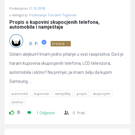
Postavljeno
21.10.2018
u kategoriji:
Poslovanje Turizam Trgovina
Propis o kupovini skupocjenih telefona, 
automobila i namještaja
D. P.
Urednik
Selam alejkum! Imam jedno pitanje u vezi rasipništva. Da li je
haram kupovina skupocjenih telefona, LCD televizora,
automobila i slično? Na primjer, ja imam želju da kupim
Samsung ...
automobil
kupovina
namještaj
propis
skupocjeni
telefon
0
1 Odgovor
0
Prati
Sidebar