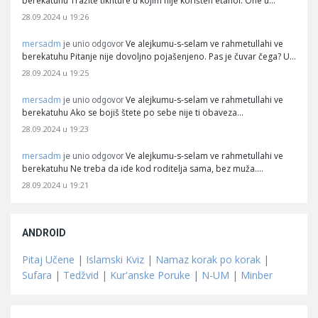
berekatuhu Tražite tiknture u kojim nije korišten etanol. One u…
28.09.2024 u 19:26
mersadm
Ve alejkumu-s-selam ve rahmetullahi ve
je unio odgovor
berekatuhu Pitanje nije dovoljno pojašenjeno. Pas je čuvar čega? U…
28.09.2024 u 19:25
mersadm
Ve alejkumu-s-selam ve rahmetullahi ve
je unio odgovor
berekatuhu Ako se bojiš štete po sebe nije ti obaveza…
28.09.2024 u 19:23
mersadm
Ve alejkumu-s-selam ve rahmetullahi ve
je unio odgovor
berekatuhu Ne treba da ide kod roditelja sama, bez muža.…
28.09.2024 u 19:21
ANDROID
Pitaj Učene
|
Islamski Kviz
|
Namaz korak po korak
|
Sufara
|
Tedžvid
|
Kur'anske Poruke
|
N-UM
|
Minber