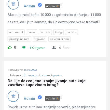
Pitanja
IT
Admin
Admin
Ako automobil košta 10.000 za gotovinsko plaćanje a 11.000
na rate, da li je to kamata, da li je dozvoljeno ovako trgovati?
automobil
banka
kamata
lizing
na rate
prodaja na rate
trgovina
za veću cijenu
0
1 Odgovor
0
Prati
Postavljeno
15.08.2022
u kategoriji:
Poslovanje Turizam Trgovina
Da li je dozvoljeno iznajmljivanje auta koje 
završava kupovinom istog?
IT
Admin
Admin
Čovjek uzme auto kao iznajmljeno vozilo, plaća mjesečnu