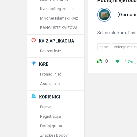
Postoji li vjerod
Kviz opšteg znanja
[Obrisan
Milioner Islamski Kviz
RANGLISTE KVIZOVA
Selam alejkum. Posto
KVIZ APLIKACIJA
bebe
viđenje mele
Pokreni kviz
0
1 Odg
IGRE
Pronađi riječ
Asocijacije
KORISNICI
Prijava
Registracija
Dodaj grupu
Značke i bodovi