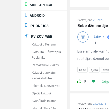
MOB. APLIKACIJE
ANDROID
Postavljeno
25.09.2018
Bebe džennetlije i
iPHONE iOS
KVIZOVI WEB
Admin
IT
Kvizovi o Kur'anu
Esselamu alejkum 1. 
Kviz Sira – Životopis
Poslanika
roditelja u dzenet bez 
Ramazanski kvizovi
bebe
djeca
džen
Kvizovi o zekatu i
sadekatul fitru
0
1 Odg
Islamski Dnevni Kviz
Dječiji kvizovi
Kviz Škola Islama
Postavljeno
29.06.2018
Islamski Kviz 18+