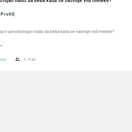
ostojan hadis da beba kada se nasmije vidi meleke?
 Profil]
ji li vjerodostojan hadis da beba kada se nasmije vidi meleke?
ka
ovor
0
Prati