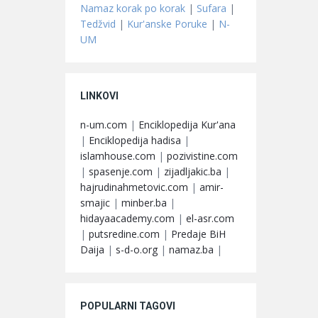
Namaz korak po korak
|
Sufara
|
Tedžvid
|
Kur'anske Poruke
|
N-
UM
LINKOVI
n-um.com
|
Enciklopedija Kur'ana
|
Enciklopedija hadisa
|
islamhouse.com
|
pozivistine.com
|
spasenje.com
|
zijadljakic.ba
|
hajrudinahmetovic.com
|
amir-
smajic
|
minber.ba
|
hidayaacademy.com
|
el-asr.com
|
putsredine.com
|
Predaje BiH
Daija
|
s-d-o.org
|
namaz.ba
|
POPULARNI TAGOVI