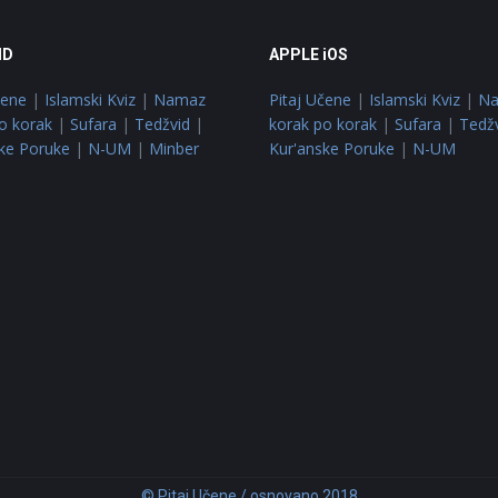
ID
APPLE iOS
čene
|
Islamski Kviz
|
Namaz
Pitaj Učene
|
Islamski Kviz
|
N
o korak
|
Sufara
|
Tedžvid
|
korak po korak
|
Sufara
|
Tedž
ke Poruke
|
N-UM
|
Minber
Kur'anske Poruke
|
N-UM
© Pitaj Učene / osnovano 2018