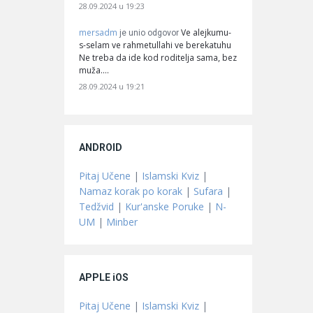
28.09.2024 u 19:23
mersadm
Ve alejkumu-
je unio odgovor
s-selam ve rahmetullahi ve berekatuhu
Ne treba da ide kod roditelja sama, bez
muža.…
28.09.2024 u 19:21
ANDROID
Pitaj Učene
|
Islamski Kviz
|
Namaz korak po korak
|
Sufara
|
Tedžvid
|
Kur'anske Poruke
|
N-
UM
|
Minber
APPLE iOS
Pitaj Učene
|
Islamski Kviz
|