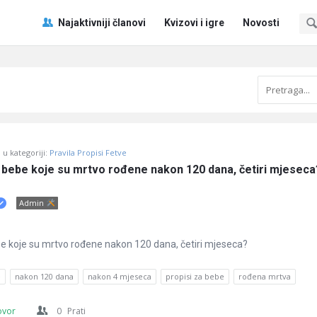
Pitaj
Pitaj
Najaktivniji članovi
Kvizovi i igre
Novosti
Učene
Učene
®
®
Navigacija
u kategoriji:
Pravila Propisi Fetve
za bebe koje su mrtvo rođene nakon 120 dana, četiri mjeseca
Admin
ebe koje su mrtvo rođene nakon 120 dana, četiri mjeseca?
e
nakon 120 dana
nakon 4 mjeseca
propisi za bebe
rođena mrtva
ovor
0
Prati