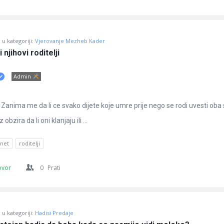
u kategoriji:
Vjerovanje Mezheb Kader
 njihovi roditelji
Admin
Zanima me da li ce svako dijete koje umre prije nego se rodi uvesti oba 
obzira da li oni klanjaju ili ...
net
roditelji
ovor
0
Prati
u kategoriji:
Hadisi Predaje