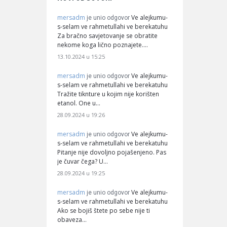
mersadm
Ve alejkumu-
je unio odgovor
s-selam ve rahmetullahi ve berekatuhu
Za bračno savjetovanje se obratite
nekome koga lično poznajete.…
13.10.2024 u 15:25
mersadm
Ve alejkumu-
je unio odgovor
s-selam ve rahmetullahi ve berekatuhu
Tražite tiknture u kojim nije korišten
etanol. One u…
28.09.2024 u 19:26
mersadm
Ve alejkumu-
je unio odgovor
s-selam ve rahmetullahi ve berekatuhu
Pitanje nije dovoljno pojašenjeno. Pas
je čuvar čega? U…
28.09.2024 u 19:25
mersadm
Ve alejkumu-
je unio odgovor
s-selam ve rahmetullahi ve berekatuhu
Ako se bojiš štete po sebe nije ti
obaveza…