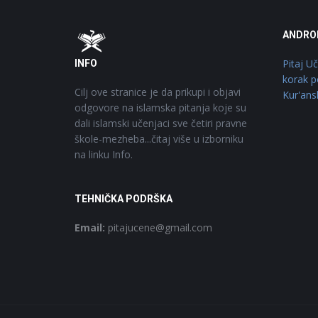
Footer
O
ANDRO
Pitaj U
INFO
korak p
Cilj ove stranice je da prikupi i objavi
Kur'ans
odgovore na islamska pitanja koje su
dali islamski učenjaci sve četiri pravne
škole-mezheba...čitaj više u izborniku
na linku Info.
TEHNIČKA PODRŠKA
Email:
pitajucene@gmail.com