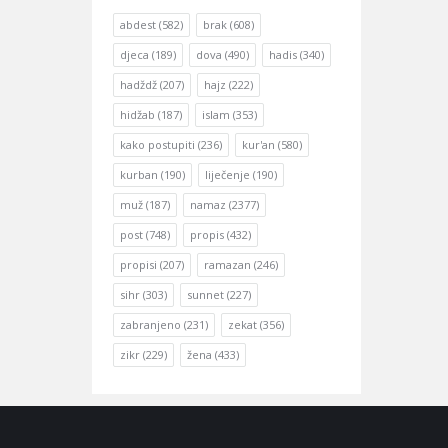
abdest
(582)
brak
(608)
djeca
(189)
dova
(490)
hadis
(340)
hadždž
(207)
hajz
(222)
hidžab
(187)
islam
(353)
kako postupiti
(236)
kur'an
(580)
kurban
(190)
liječenje
(190)
muž
(187)
namaz
(2377)
post
(748)
propis
(432)
propisi
(207)
ramazan
(246)
sihr
(303)
sunnet
(227)
zabranjeno
(231)
zekat
(356)
zikr
(229)
žena
(433)