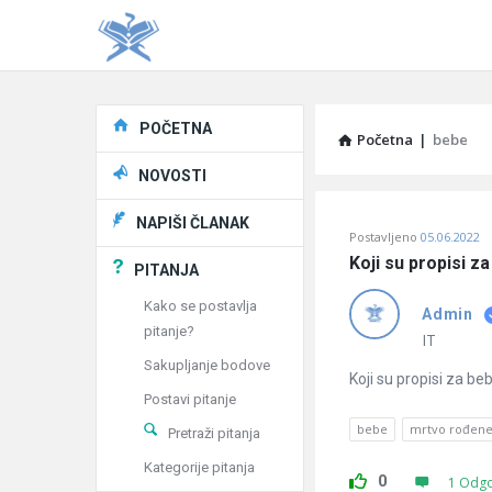
Explore
POČETNA
Početna
|
bebe
NOVOSTI
Pitaj
NAPIŠI ČLANAK
Postavljeno
05.06.2022
Učene
Koji su propisi 
PITANJA
®
Kako se postavlja
Admin
pitanje?
Latest
IT
Sakupljanje bodove
Pitanja
Koji su propisi za b
Postavi pitanje
bebe
mrtvo rođen
Pretraži pitanja
Kategorije pitanja
0
1 Odg