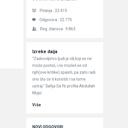
Pitanja :
22.415
Odgovora :
22.775
Reg. članova :
9.863
Članci
Izreke daija
“Zadovoljstvo ljudi je cilj koji se ne
može postići, i ne možeš se od
njih(ove kritike) spasiti, pa zato radi
ono što će ti koristiti i na tome
ustraj.” Šafija Sa fb profila Abdullah
Mujić
Više
NOVI ODGOVORI