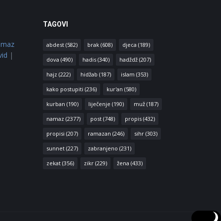
TAGOVI
amaz
abdest
(582)
brak
(608)
djeca
(189)
vid
|
dova
(490)
hadis
(340)
hadždž
(207)
hajz
(222)
hidžab
(187)
islam
(353)
kako postupiti
(236)
kur'an
(580)
kurban
(190)
liječenje
(190)
muž
(187)
namaz
(2377)
post
(748)
propis
(432)
propisi
(207)
ramazan
(246)
sihr
(303)
sunnet
(227)
zabranjeno
(231)
zekat
(356)
zikr
(229)
žena
(433)