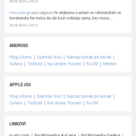
28.09.2024 u 19:23
mersadm
Ve alejkumu-s-selam ve rahmetullahi ve
je unio odgovor
berekatuhu Ne treba da ide kod roditelja sama, bez muža.…
28.09.2024 u 19:21
ANDROID
Pitaj Učene
|
Islamski Kviz
|
Namaz korak po korak
|
Sufara
|
Tedžvid
|
Kur'anske Poruke
|
N-UM
|
Minber
APPLE iOS
Pitaj Učene
|
Islamski Kviz
|
Namaz korak po korak
|
Sufara
|
Tedžvid
|
Kur'anske Poruke
|
N-UM
LINKOVI
n-um.com
|
Enciklopedija Kur'ana
|
Enciklopedija hadisa
|