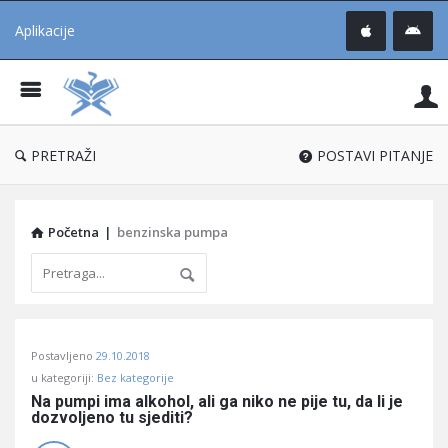
Aplikacije
Pit
Uč
®
PRETRAŽI
POSTAVI PITANJE
Početna
|
benzinska pumpa
Pitaj
Postavljeno
29.10.2018
Učene
u kategoriji:
Bez kategorije
®
Na pumpi ima alkohol, ali ga niko ne pije tu, da li je 
dozvoljeno tu sjediti?
Latest