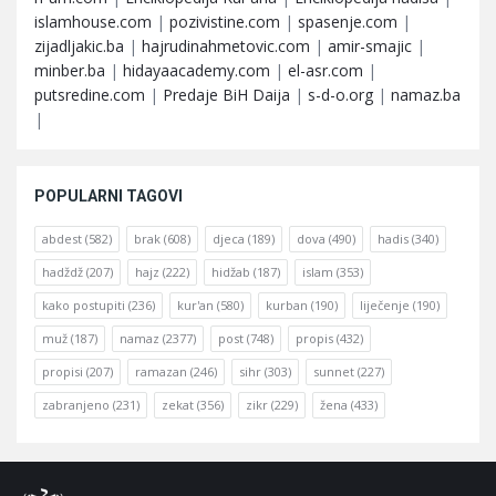
islamhouse.com
|
pozivistine.com
|
spasenje.com
|
zijadljakic.ba
|
hajrudinahmetovic.com
|
amir-smajic
|
minber.ba
|
hidayaacademy.com
|
el-asr.com
|
putsredine.com
|
Predaje BiH Daija
|
s-d-o.org
|
namaz.ba
|
POPULARNI TAGOVI
abdest
(582)
brak
(608)
djeca
(189)
dova
(490)
hadis
(340)
hadždž
(207)
hajz
(222)
hidžab
(187)
islam
(353)
kako postupiti
(236)
kur'an
(580)
kurban
(190)
liječenje
(190)
muž
(187)
namaz
(2377)
post
(748)
propis
(432)
propisi
(207)
ramazan
(246)
sihr
(303)
sunnet
(227)
zabranjeno
(231)
zekat
(356)
zikr
(229)
žena
(433)