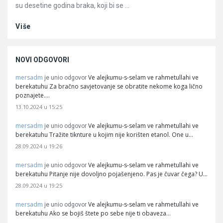
su desetine godina braka, koji bi se ...
Više
NOVI ODGOVORI
mersadm
Ve alejkumu-s-selam ve rahmetullahi ve
je unio odgovor
berekatuhu Za bračno savjetovanje se obratite nekome koga lično
poznajete.…
13.10.2024 u 15:25
mersadm
Ve alejkumu-s-selam ve rahmetullahi ve
je unio odgovor
berekatuhu Tražite tiknture u kojim nije korišten etanol. One u…
28.09.2024 u 19:26
mersadm
Ve alejkumu-s-selam ve rahmetullahi ve
je unio odgovor
berekatuhu Pitanje nije dovoljno pojašenjeno. Pas je čuvar čega? U…
28.09.2024 u 19:25
mersadm
Ve alejkumu-s-selam ve rahmetullahi ve
je unio odgovor
berekatuhu Ako se bojiš štete po sebe nije ti obaveza…