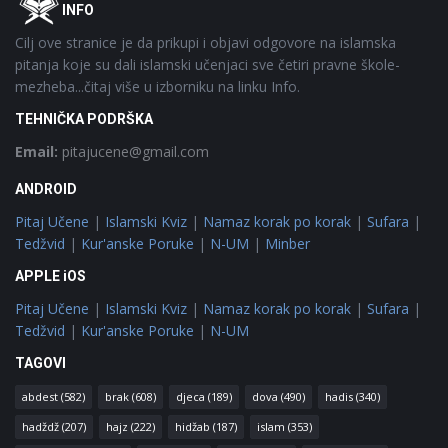
Footer
O
INFO
Cilj ove stranice je da prikupi i objavi odgovore na islamska
pitanja koje su dali islamski učenjaci sve četiri pravne škole-
mezheba...čitaj više u izborniku na linku Info.
TEHNIČKA PODRŠKA
Email:
pitajucene@gmail.com
ANDROID
Pitaj Učene
|
Islamski Kviz
|
Namaz korak po korak
|
Sufara
|
Tedžvid
|
Kur'anske Poruke
|
N-UM
|
Minber
APPLE iOS
Pitaj Učene
|
Islamski Kviz
|
Namaz korak po korak
|
Sufara
|
Tedžvid
|
Kur'anske Poruke
|
N-UM
TAGOVI
abdest
(582)
brak
(608)
djeca
(189)
dova
(490)
hadis
(340)
hadždž
(207)
hajz
(222)
hidžab
(187)
islam
(353)