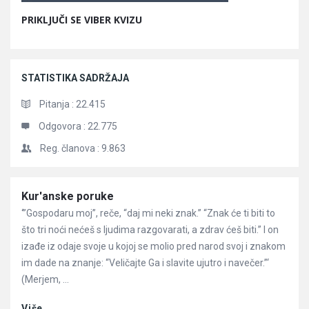
PRIKLJUČI SE VIBER KVIZU
STATISTIKA SADRŽAJA
Pitanja :
22.415
Odgovora :
22.775
Reg. članova :
9.863
Članci
Kur'anske poruke
‘”Gospodaru moj”, reče, “daj mi neki znak.” “Znak će ti biti to
što tri noći nećeš s ljudima razgovarati, a zdrav ćeš biti.” l on
izađe iz odaje svoje u kojoj se molio pred narod svoj i znakom
im dade na znanje: “Veličajte Ga i slavite ujutro i navečer.”‘
(Merjem, ...
Više