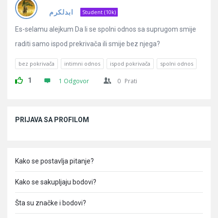
Pitanja
ابدلكرم ‏
Student (10k)
Es-selamu alejkum Da li se spolni odnos sa suprugom smije
raditi samo ispod prekrivača ili smije bez njega?
bez pokrivača
intimni odnos
ispod pokrivača
spolni odnos
1
1 Odgovor
0
Prati
Sidebar
PRIJAVA SA PROFILOM
Kako se postavlja pitanje?
Kako se sakupljaju bodovi?
Šta su značke i bodovi?