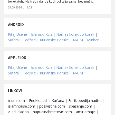
berekatuhu Ne treba da ide kod roditelja sama, bez muža.…
28.09.2024 u 19:21
ANDROID
Pitaj Učene
|
Islamski Kviz
|
Namaz korak po korak
|
Sufara
|
Tedžvid
|
Kur'anske Poruke
|
N-UM
|
Minber
APPLE iOS
Pitaj Učene
|
Islamski Kviz
|
Namaz korak po korak
|
Sufara
|
Tedžvid
|
Kur'anske Poruke
|
N-UM
LINKOVI
n-um.com
|
Enciklopedija Kur'ana
|
Enciklopedija hadisa
|
islamhouse.com
|
pozivistine.com
|
spasenje.com
|
zijadljakic.ba
|
hajrudinahmetovic.com
|
amir-smajic
|