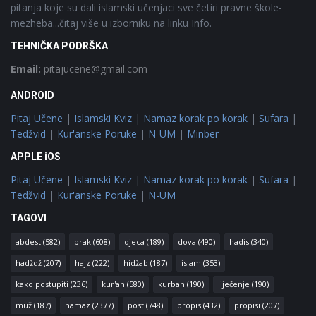
pitanja koje su dali islamski učenjaci sve četiri pravne škole-
mezheba...čitaj više u izborniku na linku Info.
TEHNIČKA PODRŠKA
Email:
pitajucene@gmail.com
ANDROID
Pitaj Učene
|
Islamski Kviz
|
Namaz korak po korak
|
Sufara
|
Tedžvid
|
Kur'anske Poruke
|
N-UM
|
Minber
APPLE iOS
Pitaj Učene
|
Islamski Kviz
|
Namaz korak po korak
|
Sufara
|
Tedžvid
|
Kur'anske Poruke
|
N-UM
TAGOVI
abdest
(582)
brak
(608)
djeca
(189)
dova
(490)
hadis
(340)
hadždž
(207)
hajz
(222)
hidžab
(187)
islam
(353)
kako postupiti
(236)
kur'an
(580)
kurban
(190)
liječenje
(190)
muž
(187)
namaz
(2377)
post
(748)
propis
(432)
propisi
(207)