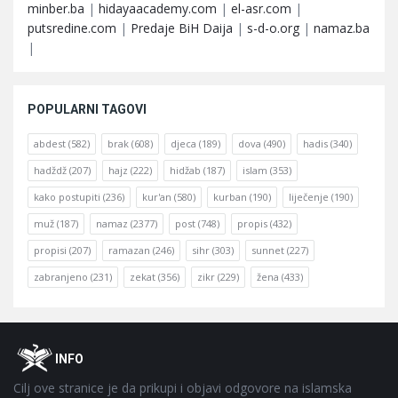
minber.ba
|
hidayaacademy.com
|
el-asr.com
|
putsredine.com
|
Predaje BiH Daija
|
s-d-o.org
|
namaz.ba
|
POPULARNI TAGOVI
abdest
(582)
brak
(608)
djeca
(189)
dova
(490)
hadis
(340)
hadždž
(207)
hajz
(222)
hidžab
(187)
islam
(353)
kako postupiti
(236)
kur'an
(580)
kurban
(190)
liječenje
(190)
muž
(187)
namaz
(2377)
post
(748)
propis
(432)
propisi
(207)
ramazan
(246)
sihr
(303)
sunnet
(227)
zabranjeno
(231)
zekat
(356)
zikr
(229)
žena
(433)
Footer
O
INFO
Cilj ove stranice je da prikupi i objavi odgovore na islamska