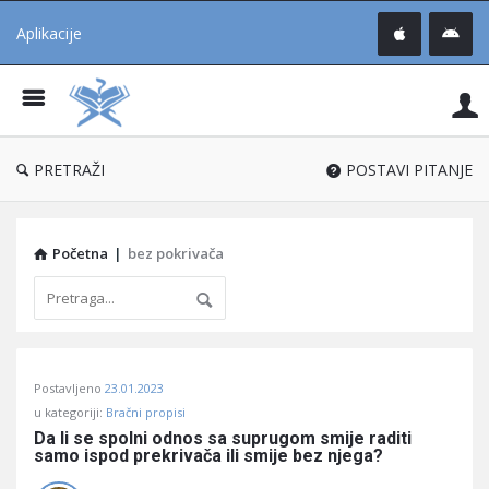
Aplikacije
Pit
Uč
®
PRETRAŽI
POSTAVI PITANJE
Početna
|
bez pokrivača
Pitaj
Postavljeno
23.01.2023
Učene
u kategoriji:
Bračni propisi
®
Da li se spolni odnos sa suprugom smije raditi 
samo ispod prekrivača ili smije bez njega?
Latest