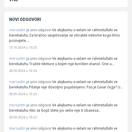
NOVI ODGOVORI
mersadm
Ve alejkumu-s-selam ve rahmetullahi ve
je unio odgovor
berekatuhu Za bračno savjetovanje se obratite nekome koga lično
poznajete.…
13.10.2024 u 15:25
mersadm
Ve alejkumu-s-selam ve rahmetullahi ve
je unio odgovor
berekatuhu Tražite tiknture u kojim nije korišten etanol. One u…
28.09.2024 u 19:26
mersadm
Ve alejkumu-s-selam ve rahmetullahi ve
je unio odgovor
berekatuhu Pitanje nije dovoljno pojašenjeno. Pas je čuvar čega? U…
28.09.2024 u 19:25
mersadm
Ve alejkumu-s-selam ve rahmetullahi ve
je unio odgovor
berekatuhu Ako se bojiš štete po sebe nije ti obaveza…
28.09.2024 u 19:23
mersadm
Ve alejkumu-s-selam ve rahmetullahi ve
je unio odgovor