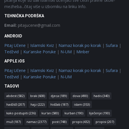
pitanja koje su dali islamski učenjaci sve četiri pravne škole-
mezheba...čitaj više u izborniku na linku Info.
TEHNIČKA PODRŠKA
Email:
pitajucene@gmail.com
ANDROID
Pitaj Učene
|
Islamski Kviz
|
Namaz korak po korak
|
Sufara
|
Tedžvid
|
Kur'anske Poruke
|
N-UM
|
Minber
APPLE iOS
Pitaj Učene
|
Islamski Kviz
|
Namaz korak po korak
|
Sufara
|
Tedžvid
|
Kur'anske Poruke
|
N-UM
TAGOVI
abdest
(582)
brak
(608)
djeca
(189)
dova
(490)
hadis
(340)
hadždž
(207)
hajz
(222)
hidžab
(187)
islam
(353)
kako postupiti
(236)
kur'an
(580)
kurban
(190)
liječenje
(190)
muž
(187)
namaz
(2377)
post
(748)
propis
(432)
propisi
(207)