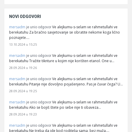
NOVI ODGOVORI
mersadm
Ve alejkumu-s-selam ve rahmetullahi ve
je unio odgovor
berekatuhu Za bračno savjetovanje se obratite nekome koga lično
poznajete.…
13.10.2024 u 15:25
mersadm
Ve alejkumu-s-selam ve rahmetullahi ve
je unio odgovor
berekatuhu Tražite tiknture u kojim nije korišten etanol. One u…
28.09.2024 u 19:26
mersadm
Ve alejkumu-s-selam ve rahmetullahi ve
je unio odgovor
berekatuhu Pitanje nije dovoljno pojašenjeno. Pas je čuvar čega? U…
28.09.2024 u 19:25
mersadm
Ve alejkumu-s-selam ve rahmetullahi ve
je unio odgovor
berekatuhu Ako se bojiš štete po sebe nije ti obaveza…
28.09.2024 u 19:23
mersadm
Ve alejkumu-s-selam ve rahmetullahi ve
je unio odgovor
berekatuhu Ne treba da ide kod roditelja sama, bez muža.…