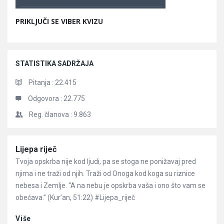
PRIKLJUČI SE VIBER KVIZU
STATISTIKA SADRŽAJA
Pitanja :
22.415
Odgovora :
22.775
Reg. članova :
9.863
Članci
Lijepa riječ
Tvoja opskrba nije kod ljudi, pa se stoga ne ponižavaj pred
njima i ne traži od njih. Traži od Onoga kod koga su riznice
nebesa i Zemlje. “A na nebu je opskrba vaša i ono što vam se
obećava.” (Kur’an, 51:22) #Lijepa_riječ
Više