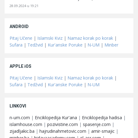
28.09.2024 u 19:21
ANDROID
Pitaj Učene
|
Islamski Kviz
|
Namaz korak po korak
|
Sufara
|
Tedžvid
|
Kur'anske Poruke
|
N-UM
|
Minber
APPLE iOS
Pitaj Učene
|
Islamski Kviz
|
Namaz korak po korak
|
Sufara
|
Tedžvid
|
Kur'anske Poruke
|
N-UM
LINKOVI
n-um.com
|
Enciklopedija Kur'ana
|
Enciklopedija hadisa
|
islamhouse.com
|
pozivistine.com
|
spasenje.com
|
zijadljakic.ba
|
hajrudinahmetovic.com
|
amir-smajic
|
minber.ba
|
hidayaacademy.com
|
el-asr.com
|