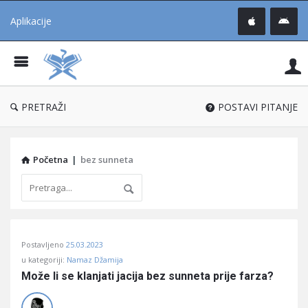
Aplikacije
Pit
Uč
®
PRETRAŽI
POSTAVI PITANJE
Početna
|
bez sunneta
Pitaj
Postavljeno
25.03.2023
Učene
u kategoriji:
Namaz Džamija
®
Može li se klanjati jacija bez sunneta prije farza?
Latest