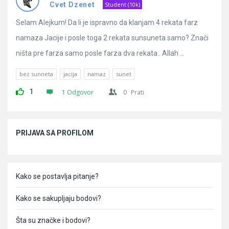
Pitanja
Cvet Dzenet
Student (10k)
Selam Alejkum! Da li je ispravno da klanjam 4 rekata farz
namaza Jacije i posle toga 2 rekata sunsuneta samo? Znači
ništa pre farza samo posle farza dva rekata.. Allah ...
bez sunneta
jacija
namaz
sunet
1
1 Odgovor
0
Prati
Sidebar
PRIJAVA SA PROFILOM
Kako se postavlja pitanje?
Kako se sakupljaju bodovi?
Šta su značke i bodovi?