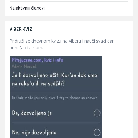
Najaktivniji članovi
VIBER KVIZ
Pridruži se dnevnom kvizu na Viberu i nauči svaki dan
ponešto iz islama.