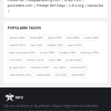
putsredine.com
|
Predaje BiH Daija
|
s-d-o.org
|
namaz.ba
|
POPULARNI TAGOVI
abdest
(582)
brak
(608)
djeca
(189)
dova
(490)
hadis
(340)
hadždž
(207)
hajz
(222)
hidžab
(187)
islam
(353)
kako postupiti
(236)
kur'an
(580)
kurban
(190)
liječenje
(190)
muž
(187)
namaz
(2377)
post
(748)
propis
(432)
propisi
(207)
ramazan
(246)
sihr
(303)
sunnet
(227)
zabranjeno
(231)
zekat
(356)
zikr
(229)
žena
(433)
Footer
O
INFO
Cilj ove stranice je da prikupi i objavi odgovore na islamska