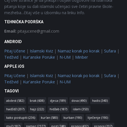
Cilj ove stranice je da prikupi i objavi odgovore na islamska
pitanja koje su dali islamski učenjaci sve četiri pravne škole-
mezheba...čitaj više u izborniku na linku Info.
TEHNIČKA PODRŠKA
Email:
pitajucene@gmail.com
ANDROID
Pitaj Učene
|
Islamski Kviz
|
Namaz korak po korak
|
Sufara
|
Tedžvid
|
Kur'anske Poruke
|
N-UM
|
Minber
APPLE iOS
Pitaj Učene
|
Islamski Kviz
|
Namaz korak po korak
|
Sufara
|
Tedžvid
|
Kur'anske Poruke
|
N-UM
TAGOVI
abdest
(582)
brak
(608)
djeca
(189)
dova
(490)
hadis
(340)
hadždž
(207)
hajz
(222)
hidžab
(187)
islam
(353)
kako postupiti
(236)
kur'an
(580)
kurban
(190)
liječenje
(190)
muž
(187)
namaz
(2377)
post
(748)
propis
(432)
propisi
(207)