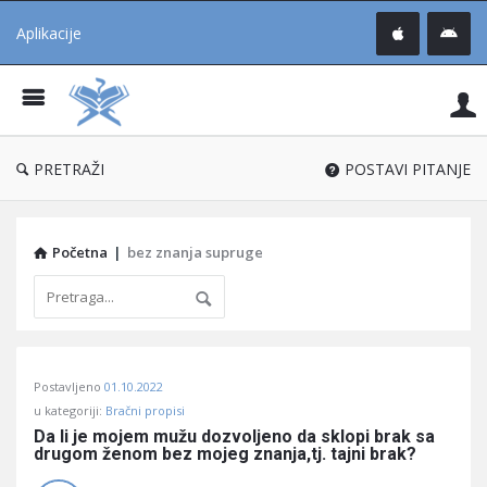
Aplikacije
Pit
Uč
®
PRETRAŽI
POSTAVI PITANJE
Početna
|
bez znanja supruge
Pitaj
Postavljeno
01.10.2022
Učene
u kategoriji:
Bračni propisi
®
Da li je mojem mužu dozvoljeno da sklopi brak sa 
drugom ženom bez mojeg znanja,tj. tajni brak?
Latest