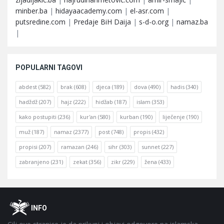
minber.ba
|
hidayaacademy.com
|
el-asr.com
|
putsredine.com
|
Predaje BiH Daija
|
s-d-o.org
|
namaz.ba
|
POPULARNI TAGOVI
abdest
(582)
brak
(608)
djeca
(189)
dova
(490)
hadis
(340)
hadždž
(207)
hajz
(222)
hidžab
(187)
islam
(353)
kako postupiti
(236)
kur'an
(580)
kurban
(190)
liječenje
(190)
muž
(187)
namaz
(2377)
post
(748)
propis
(432)
propisi
(207)
ramazan
(246)
sihr
(303)
sunnet
(227)
zabranjeno
(231)
zekat
(356)
zikr
(229)
žena
(433)
Footer
O
INFO