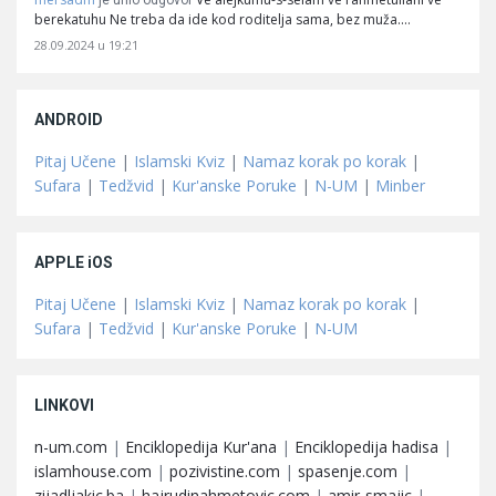
je unio odgovor
berekatuhu Ne treba da ide kod roditelja sama, bez muža.…
28.09.2024 u 19:21
ANDROID
Pitaj Učene
|
Islamski Kviz
|
Namaz korak po korak
|
Sufara
|
Tedžvid
|
Kur'anske Poruke
|
N-UM
|
Minber
APPLE iOS
Pitaj Učene
|
Islamski Kviz
|
Namaz korak po korak
|
Sufara
|
Tedžvid
|
Kur'anske Poruke
|
N-UM
LINKOVI
n-um.com
|
Enciklopedija Kur'ana
|
Enciklopedija hadisa
|
islamhouse.com
|
pozivistine.com
|
spasenje.com
|
zijadljakic.ba
|
hajrudinahmetovic.com
|
amir-smajic
|