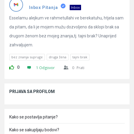
Pitanja
Inbox Pitanja
Inbox
Esselamu alejkum ve rahmetullahi ve berekatuhu, htjela sam
da pitam, da li je mojem mužu dozvoljeno da sklopi brak sa
drugom ženom bez mojeg znanja,tj. tajni brak? Unaprijed
zahvaljujem.
bez znanja supruge
druga žena
tajni brak
0
1 Odgovor
0
Prati
Sidebar
PRIJAVA SA PROFILOM
Kako se postavlja pitanje?
Kako se sakupljaju bodovi?