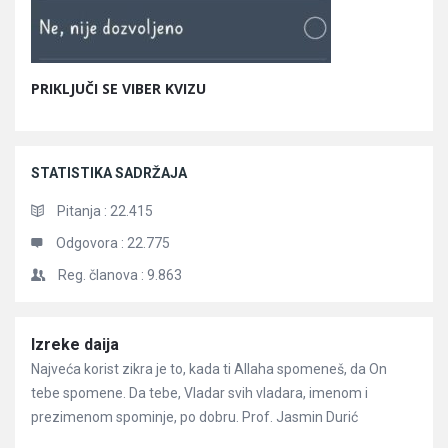
PRIKLJUČI SE VIBER KVIZU
STATISTIKA SADRŽAJA
Pitanja :
22.415
Odgovora :
22.775
Reg. članova :
9.863
Članci
Izreke daija
Najveća korist zikra je to, kada ti Allaha spomeneš, da On
tebe spomene. Da tebe, Vladar svih vladara, imenom i
prezimenom spominje, po dobru. Prof. Jasmin Durić