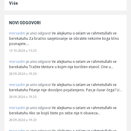
Više
NOVI ODGOVORI
mersadm
Ve alejkumu-s-selam ve rahmetullahi ve
je unio odgovor
berekatuhu Za bračno savjetovanje se obratite nekome koga lično
poznajete.…
13.10.2024 u 15:25
mersadm
Ve alejkumu-s-selam ve rahmetullahi ve
je unio odgovor
berekatuhu Tražite tiknture u kojim nije korišten etanol. One u…
28.09.2024 u 19:26
mersadm
Ve alejkumu-s-selam ve rahmetullahi ve
je unio odgovor
berekatuhu Pitanje nije dovoljno pojašenjeno. Pas je čuvar čega? U…
28.09.2024 u 19:25
mersadm
Ve alejkumu-s-selam ve rahmetullahi ve
je unio odgovor
berekatuhu Ako se bojiš štete po sebe nije ti obaveza…
28.09.2024 u 19:23
mersadm
Ve alejkumu-s-selam ve rahmetullahi ve