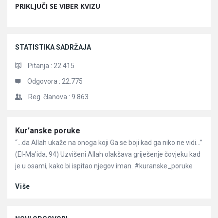
PRIKLJUČI SE VIBER KVIZU
STATISTIKA SADRŽAJA
Pitanja :
22.415
Odgovora :
22.775
Reg. članova :
9.863
Članci
Kur'anske poruke
“…da Allah ukaže na onoga koji Ga se boji kad ga niko ne vidi…”
(El-Ma'ida, 94) Uzvišeni Allah olakšava griješenje čovjeku kad
je u osami, kako bi ispitao njegov iman. #kuranske_poruke
Više