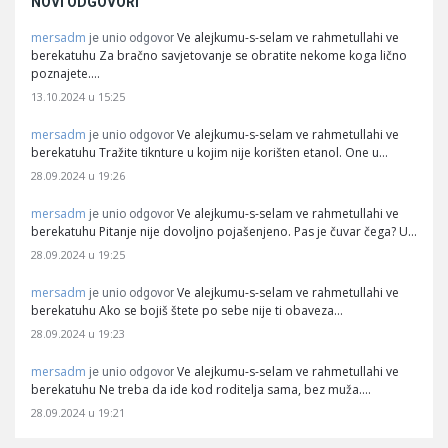
NOVI ODGOVORI
mersadm
Ve alejkumu-s-selam ve rahmetullahi ve
je unio odgovor
berekatuhu Za bračno savjetovanje se obratite nekome koga lično
poznajete.…
13.10.2024 u 15:25
mersadm
Ve alejkumu-s-selam ve rahmetullahi ve
je unio odgovor
berekatuhu Tražite tiknture u kojim nije korišten etanol. One u…
28.09.2024 u 19:26
mersadm
Ve alejkumu-s-selam ve rahmetullahi ve
je unio odgovor
berekatuhu Pitanje nije dovoljno pojašenjeno. Pas je čuvar čega? U…
28.09.2024 u 19:25
mersadm
Ve alejkumu-s-selam ve rahmetullahi ve
je unio odgovor
berekatuhu Ako se bojiš štete po sebe nije ti obaveza…
28.09.2024 u 19:23
mersadm
Ve alejkumu-s-selam ve rahmetullahi ve
je unio odgovor
berekatuhu Ne treba da ide kod roditelja sama, bez muža.…
28.09.2024 u 19:21