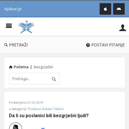
Aplikacije
Pit
Uč
®
PRETRAŽI
POSTAVI PITANJE
Početna
|
bezgrješni
Pitaj
Postavljeno
01.02.2019
Učene
u kategoriji:
Poslanici Ashabi Tabiini
®
Da li su poslanici bili bezgrješni ljudi?
Latest