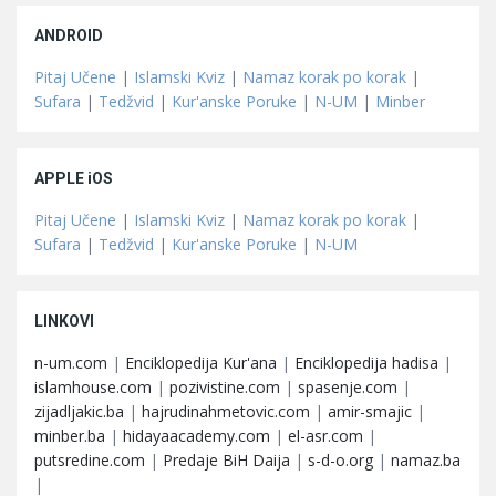
ANDROID
Pitaj Učene
|
Islamski Kviz
|
Namaz korak po korak
|
Sufara
|
Tedžvid
|
Kur'anske Poruke
|
N-UM
|
Minber
APPLE iOS
Pitaj Učene
|
Islamski Kviz
|
Namaz korak po korak
|
Sufara
|
Tedžvid
|
Kur'anske Poruke
|
N-UM
LINKOVI
n-um.com
|
Enciklopedija Kur'ana
|
Enciklopedija hadisa
|
islamhouse.com
|
pozivistine.com
|
spasenje.com
|
zijadljakic.ba
|
hajrudinahmetovic.com
|
amir-smajic
|
minber.ba
|
hidayaacademy.com
|
el-asr.com
|
putsredine.com
|
Predaje BiH Daija
|
s-d-o.org
|
namaz.ba
|