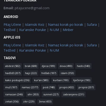
TEHNIČKA PODRŠKA
Email:
pitajucene@gmail.com
ANDROID
Pitaj Učene
|
Islamski Kviz
|
Namaz korak po korak
|
Sufara
|
Tedžvid
|
Kur'anske Poruke
|
N-UM
|
Minber
APPLE iOS
Pitaj Učene
|
Islamski Kviz
|
Namaz korak po korak
|
Sufara
|
Tedžvid
|
Kur'anske Poruke
|
N-UM
TAGOVI
abdest
(582)
brak
(608)
djeca
(189)
dova
(490)
hadis
(340)
hadždž
(207)
hajz
(222)
hidžab
(187)
islam
(353)
kako postupiti
(236)
kur'an
(580)
kurban
(190)
liječenje
(190)
muž
(187)
namaz
(2377)
post
(748)
propis
(432)
propisi
(207)
ramazan
(246)
sihr
(303)
sunnet
(227)
zabranjeno
(231)
zekat
(356)
zikr
(229)
žena
(433)