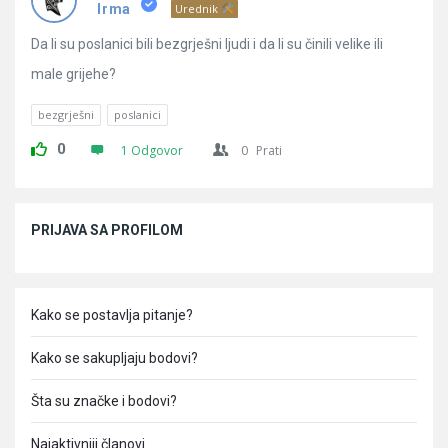
Pitanja
Irma
Urednik
Da li su poslanici bili bezgrješni ljudi i da li su činili velike ili
male grijehe?
bezgrješni
poslanici
0
1 Odgovor
0
Prati
Sidebar
PRIJAVA SA PROFILOM
Kako se postavlja pitanje?
Kako se sakupljaju bodovi?
Šta su značke i bodovi?
Najaktivniji članovi