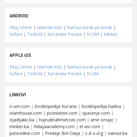
ANDROID
Pitaj Učene
|
Islamski Kviz
|
Namaz korak po korak
|
Sufara
|
Tedžvid
|
Kur'anske Poruke
|
N-UM
|
Minber
APPLE iOS
Pitaj Učene
|
Islamski Kviz
|
Namaz korak po korak
|
Sufara
|
Tedžvid
|
Kur'anske Poruke
|
N-UM
LINKOVI
n-um.com
|
Enciklopedija Kur'ana
|
Enciklopedija hadisa
|
islamhouse.com
|
pozivistine.com
|
spasenje.com
|
zijadljakic.ba
|
hajrudinahmetovic.com
|
amir-smajic
|
minber.ba
|
hidayaacademy.com
|
el-asr.com
|
putsredine.com
|
Predaje BiH Daija
|
s-d-o.org
|
namaz.ba