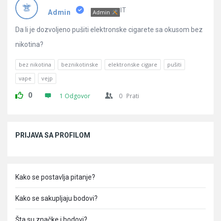
Pitanja
IT
Admin
Admin
Da li je dozvoljeno pušiti elektronske cigarete sa okusom bez
nikotina?
bez nikotina
beznikotinske
elektronske cigare
pušiti
vape
vejp
0
1 Odgovor
0
Prati
Sidebar
PRIJAVA SA PROFILOM
Kako se postavlja pitanje?
Kako se sakupljaju bodovi?
Šta su značke i bodovi?