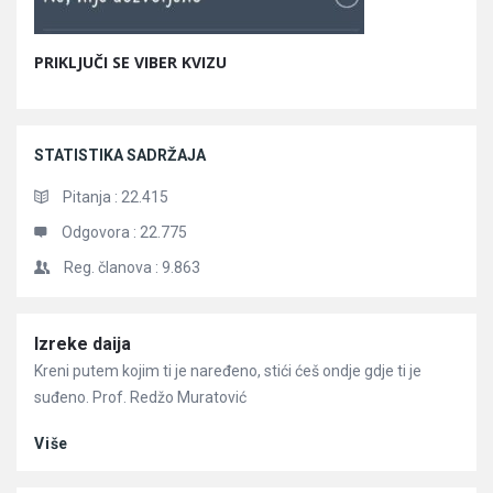
PRIKLJUČI SE VIBER KVIZU
STATISTIKA SADRŽAJA
Pitanja :
22.415
Odgovora :
22.775
Reg. članova :
9.863
Članci
Izreke daija
Kreni putem kojim ti je naređeno, stići ćeš ondje gdje ti je
suđeno. Prof. Redžo Muratović
Više