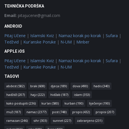
TEHNIČKA PODRŠKA
Email:
pitajucene@gmail.com
ANDROID
Pitaj Učene
|
Islamski Kviz
|
Namaz korak po korak
|
Sufara
|
Tedžvid
|
Kur'anske Poruke
|
N-UM
|
Minber
APPLE iOS
Pitaj Učene
|
Islamski Kviz
|
Namaz korak po korak
|
Sufara
|
Tedžvid
|
Kur'anske Poruke
|
N-UM
TAGOVI
abdest
(582)
brak
(608)
djeca
(189)
dova
(490)
hadis
(340)
hadždž
(207)
hajz
(222)
hidžab
(187)
islam
(353)
kako postupiti
(236)
kur'an
(580)
kurban
(190)
liječenje
(190)
muž
(187)
namaz
(2377)
post
(748)
propis
(432)
propisi
(207)
ramazan
(246)
sihr
(303)
sunnet
(227)
zabranjeno
(231)