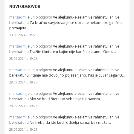
NOVI ODGOVORI
mersadm
Ve alejkumu-s-selam ve rahmetullahi ve
je unio odgovor
berekatuhu Za bračno savjetovanje se obratite nekome koga lično
poznajete.…
13.10.2024 u 15:25
mersadm
Ve alejkumu-s-selam ve rahmetullahi ve
je unio odgovor
berekatuhu Tražite tiknture u kojim nije korišten etanol. One u…
28.09.2024 u 19:26
mersadm
Ve alejkumu-s-selam ve rahmetullahi ve
je unio odgovor
berekatuhu Pitanje nije dovoljno pojašenjeno. Pas je čuvar čega? U…
28.09.2024 u 19:25
mersadm
Ve alejkumu-s-selam ve rahmetullahi ve
je unio odgovor
berekatuhu Ako se bojiš štete po sebe nije ti obaveza…
28.09.2024 u 19:23
mersadm
Ve alejkumu-s-selam ve rahmetullahi ve
je unio odgovor
berekatuhu Ne treba da ide kod roditelja sama, bez muža.…
28.09.2024 u 19:21