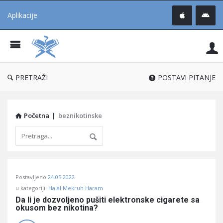
Aplikacije
Pit
Uč
®
PRETRAŽI
POSTAVI PITANJE
Početna
|
beznikotinske
Pitaj
Postavljeno
24.05.2022
Učene
u kategoriji:
Halal Mekruh Haram
®
Da li je dozvoljeno pušiti elektronske cigarete sa 
okusom bez nikotina?
Latest