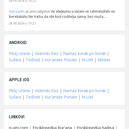
28.09.2024 u 19:23
mersadm
Ve alejkumu-s-selam ve rahmetullahi ve
je unio odgovor
berekatuhu Ne treba da ide kod roditelja sama, bez muža.…
28.09.2024 u 19:21
ANDROID
Pitaj Učene
|
Islamski Kviz
|
Namaz korak po korak
|
Sufara
|
Tedžvid
|
Kur'anske Poruke
|
N-UM
|
Minber
APPLE iOS
Pitaj Učene
|
Islamski Kviz
|
Namaz korak po korak
|
Sufara
|
Tedžvid
|
Kur'anske Poruke
|
N-UM
LINKOVI
n-um.com
|
Enciklopedija Kur'ana
|
Enciklopedija hadisa
|