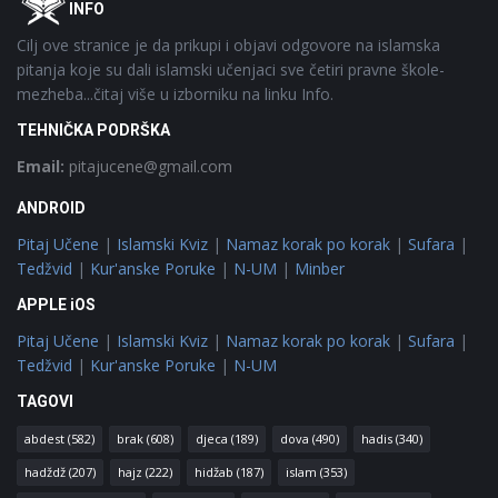
INFO
Cilj ove stranice je da prikupi i objavi odgovore na islamska
pitanja koje su dali islamski učenjaci sve četiri pravne škole-
mezheba...čitaj više u izborniku na linku Info.
TEHNIČKA PODRŠKA
Email:
pitajucene@gmail.com
ANDROID
Pitaj Učene
|
Islamski Kviz
|
Namaz korak po korak
|
Sufara
|
Tedžvid
|
Kur'anske Poruke
|
N-UM
|
Minber
APPLE iOS
Pitaj Učene
|
Islamski Kviz
|
Namaz korak po korak
|
Sufara
|
Tedžvid
|
Kur'anske Poruke
|
N-UM
TAGOVI
abdest
(582)
brak
(608)
djeca
(189)
dova
(490)
hadis
(340)
hadždž
(207)
hajz
(222)
hidžab
(187)
islam
(353)