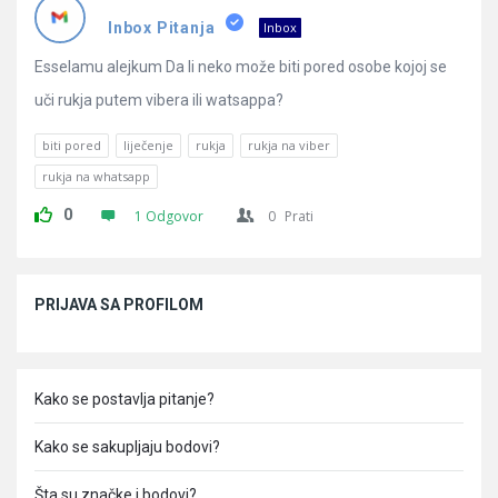
Pitanja
Inbox Pitanja
Inbox
Esselamu alejkum Da li neko može biti pored osobe kojoj se
uči rukja putem vibera ili watsappa?
biti pored
liječenje
rukja
rukja na viber
rukja na whatsapp
0
1 Odgovor
0
Prati
Sidebar
PRIJAVA SA PROFILOM
Kako se postavlja pitanje?
Kako se sakupljaju bodovi?
Šta su značke i bodovi?