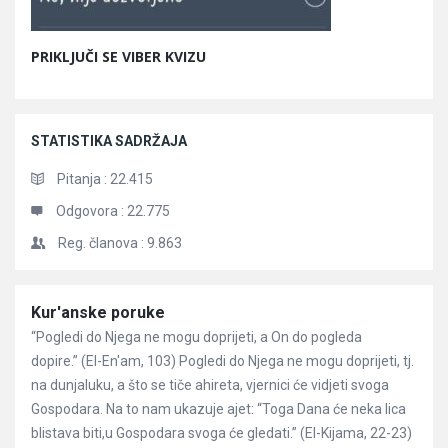
PRIKLJUČI SE VIBER KVIZU
STATISTIKA SADRŽAJA
Pitanja :
22.415
Odgovora :
22.775
Reg. članova :
9.863
Članci
Kur'anske poruke
“Pogledi do Njega ne mogu doprijeti, a On do pogleda
dopire.” (El-En'am, 103) Pogledi do Njega ne mogu doprijeti, tj.
na dunjaluku, a što se tiče ahireta, vjernici će vidjeti svoga
Gospodara. Na to nam ukazuje ajet: “Toga Dana će neka lica
blistava biti,u Gospodara svoga će gledati.” (El-Kijama, 22-23)