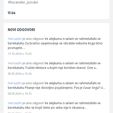
#kuranske_poruke
Više
NOVI ODGOVORI
mersadm
Ve alejkumu-s-selam ve rahmetullahi ve
je unio odgovor
berekatuhu Za bračno savjetovanje se obratite nekome koga lično
poznajete.…
13.10.2024 u 15:25
mersadm
Ve alejkumu-s-selam ve rahmetullahi ve
je unio odgovor
berekatuhu Tražite tiknture u kojim nije korišten etanol. One u…
28.09.2024 u 19:26
mersadm
Ve alejkumu-s-selam ve rahmetullahi ve
je unio odgovor
berekatuhu Pitanje nije dovoljno pojašenjeno. Pas je čuvar čega? U…
28.09.2024 u 19:25
mersadm
Ve alejkumu-s-selam ve rahmetullahi ve
je unio odgovor
berekatuhu Ako se bojiš štete po sebe nije ti obaveza…