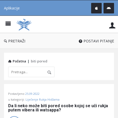
Aplikacije
Pit
Uč
®
PRETRAŽI
POSTAVI PITANJE
Početna
|
biti pored
Pitaj
Postavljeno
25.09.2022
Učene
u kategoriji:
Liječenje Rukja Hidžama
®
Da li neko može biti pored osobe kojoj se uči rukja 
putem vibera ili watsappa?
Latest