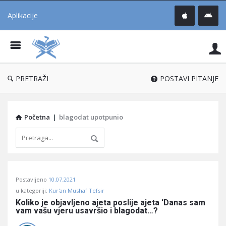
Aplikacije
Pit
Uč
®
PRETRAŽI
POSTAVI PITANJE
Početna
|
blagodat upotpunio
Pitaj
Postavljeno
10.07.2021
Učene
u kategoriji:
Kur'an Mushaf Tefsir
®
Koliko je objavljeno ajeta poslije ajeta ‘Danas sam 
vam vašu vjeru usavršio i blagodat…?
Latest