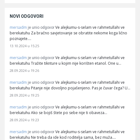
NOVI ODGOVORI
mersadm
Ve alejkumu-s-selam ve rahmetullahi ve
je unio odgovor
berekatuhu Za bračno savjetovanje se obratite nekome koga lično
poznajete.…
13.10.2024 u 15:25
mersadm
Ve alejkumu-s-selam ve rahmetullahi ve
je unio odgovor
berekatuhu Tražite tiknture u kojim nije korišten etanol. One u…
28.09.2024 u 19:26
mersadm
Ve alejkumu-s-selam ve rahmetullahi ve
je unio odgovor
berekatuhu Pitanje nije dovoljno pojašenjeno. Pas je čuvar čega? U…
28.09.2024 u 19:25
mersadm
Ve alejkumu-s-selam ve rahmetullahi ve
je unio odgovor
berekatuhu Ako se bojiš štete po sebe nije ti obaveza…
28.09.2024 u 19:23
mersadm
Ve alejkumu-s-selam ve rahmetullahi ve
je unio odgovor
berekatuhu Ne treba da ide kod roditelja sama, bez muža.…