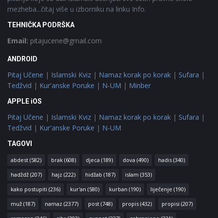
mezheba...čitaj više u izborniku na linku Info.
TEHNIČKA PODRŠKA
Email:
pitajucene@gmail.com
ANDROID
Pitaj Učene
|
Islamski Kviz
|
Namaz korak po korak
|
Sufara
|
Tedžvid
|
Kur'anske Poruke
|
N-UM
|
Minber
APPLE iOS
Pitaj Učene
|
Islamski Kviz
|
Namaz korak po korak
|
Sufara
|
Tedžvid
|
Kur'anske Poruke
|
N-UM
TAGOVI
abdest
(582)
brak
(608)
djeca
(189)
dova
(490)
hadis
(340)
hadždž
(207)
hajz
(222)
hidžab
(187)
islam
(353)
kako postupiti
(236)
kur'an
(580)
kurban
(190)
liječenje
(190)
muž
(187)
namaz
(2377)
post
(748)
propis
(432)
propisi
(207)