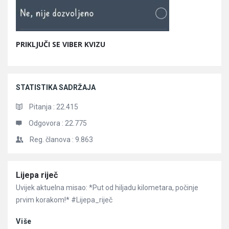
PRIKLJUČI SE VIBER KVIZU
STATISTIKA SADRŽAJA
Pitanja :
22.415
Odgovora :
22.775
Reg. članova :
9.863
Članci
Lijepa riječ
Uvijek aktuelna misao: *Put od hiljadu kilometara, počinje
prvim korakom!* #Lijepa_riječ
Više