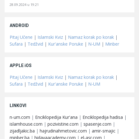
28.09.2024 u 19:21
ANDROID
Pitaj Učene
|
Islamski Kviz
|
Namaz korak po korak
|
Sufara
|
Tedžvid
|
Kur'anske Poruke
|
N-UM
|
Minber
APPLE iOS
Pitaj Učene
|
Islamski Kviz
|
Namaz korak po korak
|
Sufara
|
Tedžvid
|
Kur'anske Poruke
|
N-UM
LINKOVI
n-um.com
|
Enciklopedija Kur'ana
|
Enciklopedija hadisa
|
islamhouse.com
|
pozivistine.com
|
spasenje.com
|
zijadljakic.ba
|
hajrudinahmetovic.com
|
amir-smajic
|
minber.ba
|
hidayaacademy.com
|
el-asr.com
|