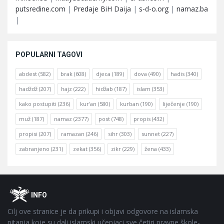
putsredine.com
|
Predaje BiH Daija
|
s-d-o.org
|
namaz.ba
|
POPULARNI TAGOVI
abdest
(582)
brak
(608)
djeca
(189)
dova
(490)
hadis
(340)
hadždž
(207)
hajz
(222)
hidžab
(187)
islam
(353)
kako postupiti
(236)
kur'an
(580)
kurban
(190)
liječenje
(190)
muž
(187)
namaz
(2377)
post
(748)
propis
(432)
propisi
(207)
ramazan
(246)
sihr
(303)
sunnet
(227)
zabranjeno
(231)
zekat
(356)
zikr
(229)
žena
(433)
Footer
O
INFO
Cilj ove stranice je da prikupi i objavi odgovore na islamska
pitanja koje su dali islamski učenjaci sve četiri pravne škole-