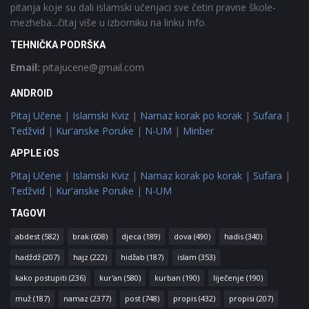
pitanja koje su dali islamski učenjaci sve četiri pravne škole-
mezheba...čitaj više u izborniku na linku Info.
TEHNIČKA PODRŠKA
Email:
pitajucene@gmail.com
ANDROID
Pitaj Učene
|
Islamski Kviz
|
Namaz korak po korak
|
Sufara
|
Tedžvid
|
Kur'anske Poruke
|
N-UM
|
Minber
APPLE iOS
Pitaj Učene
|
Islamski Kviz
|
Namaz korak po korak
|
Sufara
|
Tedžvid
|
Kur'anske Poruke
|
N-UM
TAGOVI
abdest
(582)
brak
(608)
djeca
(189)
dova
(490)
hadis
(340)
hadždž
(207)
hajz
(222)
hidžab
(187)
islam
(353)
kako postupiti
(236)
kur'an
(580)
kurban
(190)
liječenje
(190)
muž
(187)
namaz
(2377)
post
(748)
propis
(432)
propisi
(207)