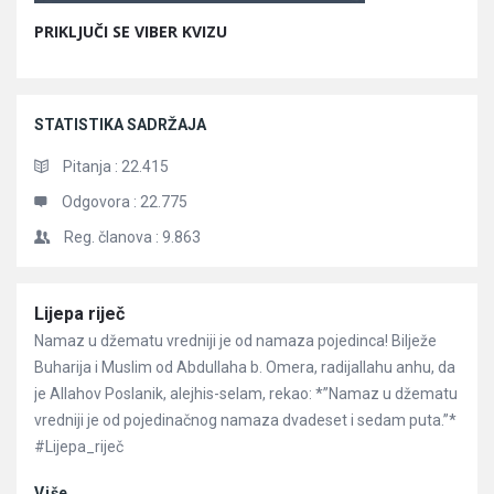
PRIKLJUČI SE VIBER KVIZU
STATISTIKA SADRŽAJA
Pitanja :
22.415
Odgovora :
22.775
Reg. članova :
9.863
Članci
Lijepa riječ
Namaz u džematu vredniji je od namaza pojedinca! Bilježe
Buharija i Muslim od Abdullaha b. Omera, radijallahu anhu, da
je Allahov Poslanik, alejhis-selam, rekao: *”Namaz u džematu
vredniji je od pojedinačnog namaza dvadeset i sedam puta.”*
#Lijepa_riječ
Više