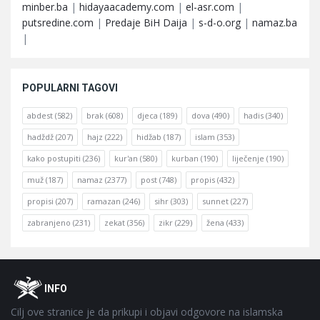
minber.ba
|
hidayaacademy.com
|
el-asr.com
|
putsredine.com
|
Predaje BiH Daija
|
s-d-o.org
|
namaz.ba
|
POPULARNI TAGOVI
abdest
(582)
brak
(608)
djeca
(189)
dova
(490)
hadis
(340)
hadždž
(207)
hajz
(222)
hidžab
(187)
islam
(353)
kako postupiti
(236)
kur'an
(580)
kurban
(190)
liječenje
(190)
muž
(187)
namaz
(2377)
post
(748)
propis
(432)
propisi
(207)
ramazan
(246)
sihr
(303)
sunnet
(227)
zabranjeno
(231)
zekat
(356)
zikr
(229)
žena
(433)
Footer
O
INFO
Cilj ove stranice je da prikupi i objavi odgovore na islamska