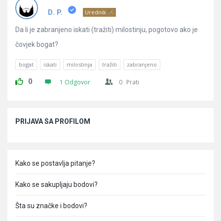
Pitanja
D. P.
Urednik
Da li je zabranjeno iskati (tražiti) milostinju, pogotovo ako je
čovjek bogat?
bogat
iskati
milostinja
tražiti
zabranjeno
0
1 Odgovor
0
Prati
Sidebar
PRIJAVA SA PROFILOM
Kako se postavlja pitanje?
Kako se sakupljaju bodovi?
Šta su značke i bodovi?