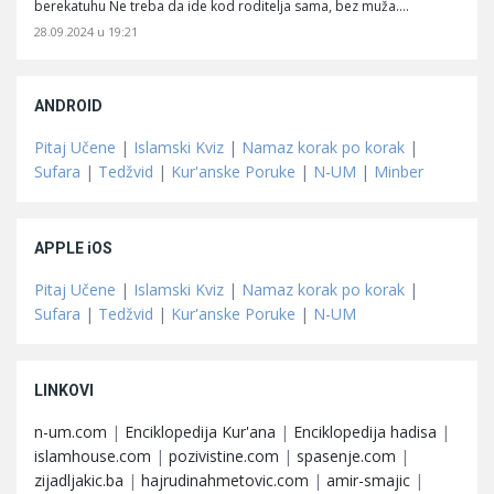
berekatuhu Ne treba da ide kod roditelja sama, bez muža.…
28.09.2024 u 19:21
ANDROID
Pitaj Učene
|
Islamski Kviz
|
Namaz korak po korak
|
Sufara
|
Tedžvid
|
Kur'anske Poruke
|
N-UM
|
Minber
APPLE iOS
Pitaj Učene
|
Islamski Kviz
|
Namaz korak po korak
|
Sufara
|
Tedžvid
|
Kur'anske Poruke
|
N-UM
LINKOVI
n-um.com
|
Enciklopedija Kur'ana
|
Enciklopedija hadisa
|
islamhouse.com
|
pozivistine.com
|
spasenje.com
|
zijadljakic.ba
|
hajrudinahmetovic.com
|
amir-smajic
|