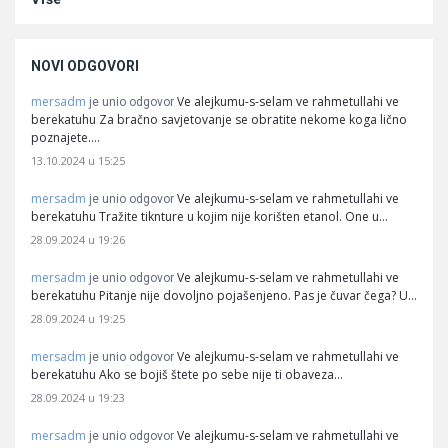
NOVI ODGOVORI
mersadm
Ve alejkumu-s-selam ve rahmetullahi ve
je unio odgovor
berekatuhu Za bračno savjetovanje se obratite nekome koga lično
poznajete.…
13.10.2024 u 15:25
mersadm
Ve alejkumu-s-selam ve rahmetullahi ve
je unio odgovor
berekatuhu Tražite tiknture u kojim nije korišten etanol. One u…
28.09.2024 u 19:26
mersadm
Ve alejkumu-s-selam ve rahmetullahi ve
je unio odgovor
berekatuhu Pitanje nije dovoljno pojašenjeno. Pas je čuvar čega? U…
28.09.2024 u 19:25
mersadm
Ve alejkumu-s-selam ve rahmetullahi ve
je unio odgovor
berekatuhu Ako se bojiš štete po sebe nije ti obaveza…
28.09.2024 u 19:23
mersadm
Ve alejkumu-s-selam ve rahmetullahi ve
je unio odgovor