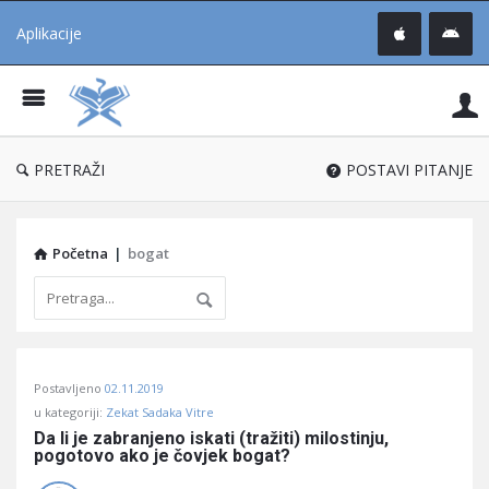
Aplikacije
Pit
Uč
®
PRETRAŽI
POSTAVI PITANJE
Početna
|
bogat
Pitaj
Postavljeno
02.11.2019
Učene
u kategoriji:
Zekat Sadaka Vitre
®
Da li je zabranjeno iskati (tražiti) milostinju, 
pogotovo ako je čovjek bogat?
Latest