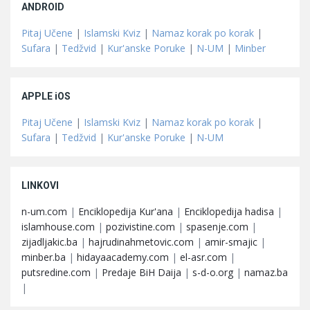
ANDROID
Pitaj Učene
|
Islamski Kviz
|
Namaz korak po korak
|
Sufara
|
Tedžvid
|
Kur'anske Poruke
|
N-UM
|
Minber
APPLE iOS
Pitaj Učene
|
Islamski Kviz
|
Namaz korak po korak
|
Sufara
|
Tedžvid
|
Kur'anske Poruke
|
N-UM
LINKOVI
n-um.com
|
Enciklopedija Kur'ana
|
Enciklopedija hadisa
|
islamhouse.com
|
pozivistine.com
|
spasenje.com
|
zijadljakic.ba
|
hajrudinahmetovic.com
|
amir-smajic
|
minber.ba
|
hidayaacademy.com
|
el-asr.com
|
putsredine.com
|
Predaje BiH Daija
|
s-d-o.org
|
namaz.ba
|