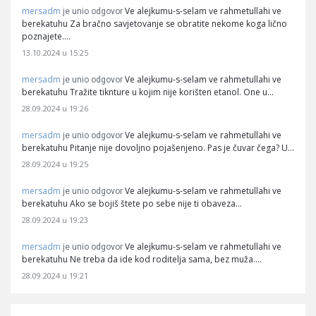
mersadm
Ve alejkumu-s-selam ve rahmetullahi ve
je unio odgovor
berekatuhu Za bračno savjetovanje se obratite nekome koga lično
poznajete.…
13.10.2024 u 15:25
mersadm
Ve alejkumu-s-selam ve rahmetullahi ve
je unio odgovor
berekatuhu Tražite tiknture u kojim nije korišten etanol. One u…
28.09.2024 u 19:26
mersadm
Ve alejkumu-s-selam ve rahmetullahi ve
je unio odgovor
berekatuhu Pitanje nije dovoljno pojašenjeno. Pas je čuvar čega? U…
28.09.2024 u 19:25
mersadm
Ve alejkumu-s-selam ve rahmetullahi ve
je unio odgovor
berekatuhu Ako se bojiš štete po sebe nije ti obaveza…
28.09.2024 u 19:23
mersadm
Ve alejkumu-s-selam ve rahmetullahi ve
je unio odgovor
berekatuhu Ne treba da ide kod roditelja sama, bez muža.…
28.09.2024 u 19:21