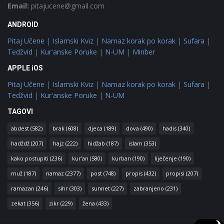
Email:
pitajucene@gmail.com
ANDROID
Pitaj Učene
|
Islamski Kviz
|
Namaz korak po korak
|
Sufara
|
Tedžvid
|
Kur'anske Poruke
|
N-UM
|
Minber
APPLE iOS
Pitaj Učene
|
Islamski Kviz
|
Namaz korak po korak
|
Sufara
|
Tedžvid
|
Kur'anske Poruke
|
N-UM
TAGOVI
abdest
(582)
brak
(608)
djeca
(189)
dova
(490)
hadis
(340)
hadždž
(207)
hajz
(222)
hidžab
(187)
islam
(353)
kako postupiti
(236)
kur'an
(580)
kurban
(190)
liječenje
(190)
muž
(187)
namaz
(2377)
post
(748)
propis
(432)
propisi
(207)
ramazan
(246)
sihr
(303)
sunnet
(227)
zabranjeno
(231)
zekat
(356)
zikr
(229)
žena
(433)