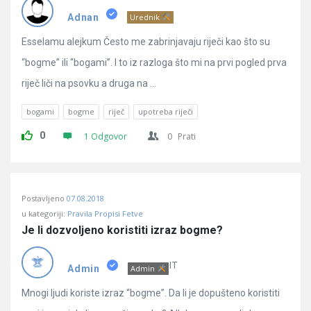
Pitanja
Adnan
Urednik
Esselamu alejkum Često me zabrinjavaju riječi kao što su
“bogme” ili “bogami”. I to iz razloga što mi na prvi pogled prva
riječ liči na psovku a druga na ...
bogami
bogme
riječ
upotreba riječi
0
1 Odgovor
0
Prati
Postavljeno
07.08.2018
u kategoriji:
Pravila Propisi Fetve
Je li dozvoljeno koristiti izraz bogme?
IT
Admin
Admin
Mnogi ljudi koriste izraz “bogme”. Da li je dopušteno koristiti