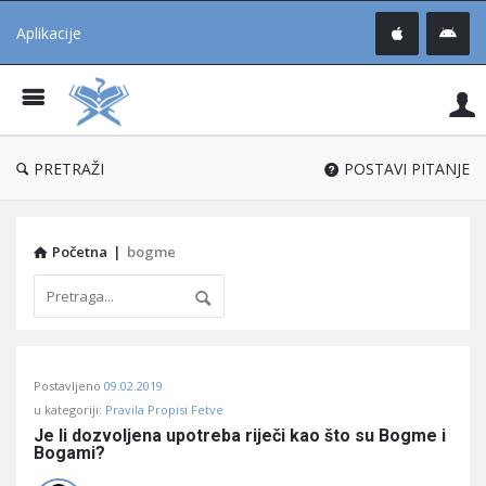
Aplikacije
Pit
Uč
®
PRETRAŽI
POSTAVI PITANJE
Početna
|
bogme
Pitaj
Postavljeno
09.02.2019
Učene
u kategoriji:
Pravila Propisi Fetve
®
Je li dozvoljena upotreba riječi kao što su Bogme i 
Bogami?
Latest