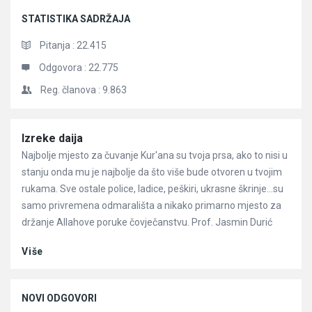
STATISTIKA SADRŽAJA
Pitanja :
22.415
Odgovora :
22.775
Reg. članova :
9.863
Članci
Izreke daija
Najbolje mjesto za čuvanje Kur'ana su tvoja prsa, ako to nisi u
stanju onda mu je najbolje da što više bude otvoren u tvojim
rukama. Sve ostale police, ladice, peškiri, ukrasne škrinje…su
samo privremena odmarališta a nikako primarno mjesto za
držanje Allahove poruke čovječanstvu. Prof. Jasmin Durić
Više
NOVI ODGOVORI