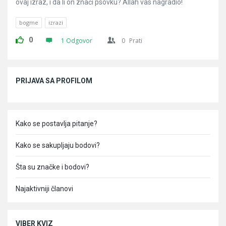
ovaj izraz, i da li on znači psovku? Allah vas nagradio!
bogme
izrazi
0
1 Odgovor
0
Prati
Sidebar
PRIJAVA SA PROFILOM
Kako se postavlja pitanje?
Kako se sakupljaju bodovi?
Šta su značke i bodovi?
Najaktivniji članovi
VIBER KVIZ