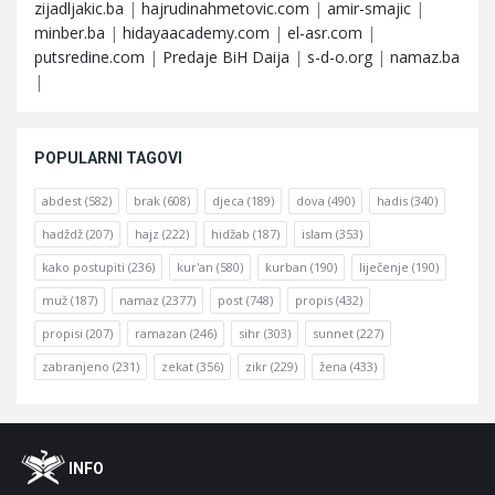
zijadljakic.ba
|
hajrudinahmetovic.com
|
amir-smajic
|
minber.ba
|
hidayaacademy.com
|
el-asr.com
|
putsredine.com
|
Predaje BiH Daija
|
s-d-o.org
|
namaz.ba
|
POPULARNI TAGOVI
abdest
(582)
brak
(608)
djeca
(189)
dova
(490)
hadis
(340)
hadždž
(207)
hajz
(222)
hidžab
(187)
islam
(353)
kako postupiti
(236)
kur'an
(580)
kurban
(190)
liječenje
(190)
muž
(187)
namaz
(2377)
post
(748)
propis
(432)
propisi
(207)
ramazan
(246)
sihr
(303)
sunnet
(227)
zabranjeno
(231)
zekat
(356)
zikr
(229)
žena
(433)
Footer
O
INFO