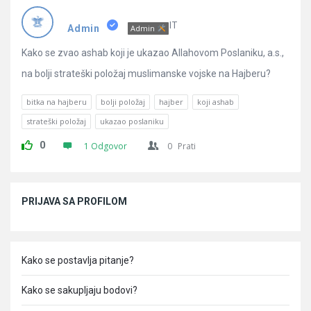
Pitanja
IT
Admin
Admin
Kako se zvao ashab koji je ukazao Allahovom Poslaniku, a.s.,
na bolji strateški položaj muslimanske vojske na Hajberu?
bitka na hajberu
bolji položaj
hajber
koji ashab
strateški položaj
ukazao poslaniku
0
1 Odgovor
0
Prati
Sidebar
PRIJAVA SA PROFILOM
Kako se postavlja pitanje?
Kako se sakupljaju bodovi?