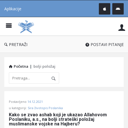
Aplikacije
Pit
Uč
®
PRETRAŽI
POSTAVI PITANJE
Početna
|
bolji položaj
Pitaj
Postavljeno
14.12.2021
Učene
u kategoriji:
Sira životopis Poslanika
®
Kako se zvao ashab koji je ukazao Allahovom 
Poslaniku, a.s., na bolji strateški položaj 
Latest
muslimanske vojske na Hajberu?