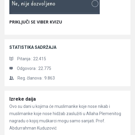
PRIKLJUČI SE VIBER KVIZU
STATISTIKA SADRŽAJA
Pitanja :
22.415
Odgovora :
22.775
Reg. članova :
9.863
Članci
Izreke daija
Ovo su dani u kojima će muslimanke koje nose nikab i
muslimanke koje nose hidžab zaslužiti u Allaha Plemenitog
nagradu o kojoj muškarci mogu samo sanjati. Prof.
Abdurrahman Kuduzović