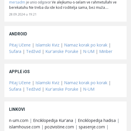
mersadm
Ve alejkumu-s-selam ve rahmetullahi ve
je unio odgovor
berekatuhu Ne treba da ide kod roditelja sama, bez muža.…
28.09.2024 u 19:21
ANDROID
Pitaj Učene
|
Islamski Kviz
|
Namaz korak po korak
|
Sufara
|
Tedžvid
|
Kur'anske Poruke
|
N-UM
|
Minber
APPLE iOS
Pitaj Učene
|
Islamski Kviz
|
Namaz korak po korak
|
Sufara
|
Tedžvid
|
Kur'anske Poruke
|
N-UM
LINKOVI
n-um.com
|
Enciklopedija Kur'ana
|
Enciklopedija hadisa
|
islamhouse.com
|
pozivistine.com
|
spasenje.com
|