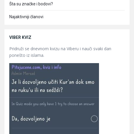
Šta su značke i bodovi?
Najaktivniji članovi
VIBER KVIZ
Pridruži se dnevnom kvizu na Viberu i nauči svaki dan
ponešto iz islama.