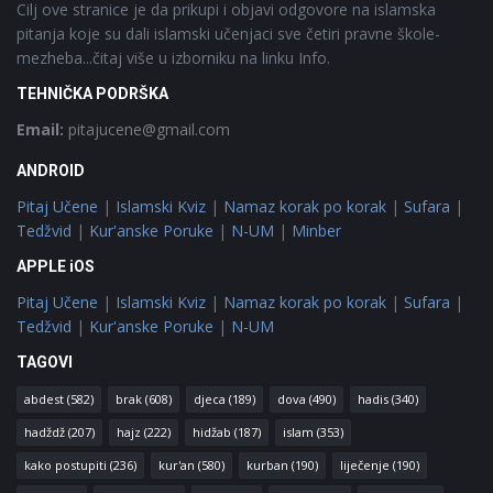
Cilj ove stranice je da prikupi i objavi odgovore na islamska
pitanja koje su dali islamski učenjaci sve četiri pravne škole-
mezheba...čitaj više u izborniku na linku Info.
TEHNIČKA PODRŠKA
Email:
pitajucene@gmail.com
ANDROID
Pitaj Učene
|
Islamski Kviz
|
Namaz korak po korak
|
Sufara
|
Tedžvid
|
Kur'anske Poruke
|
N-UM
|
Minber
APPLE iOS
Pitaj Učene
|
Islamski Kviz
|
Namaz korak po korak
|
Sufara
|
Tedžvid
|
Kur'anske Poruke
|
N-UM
TAGOVI
abdest
(582)
brak
(608)
djeca
(189)
dova
(490)
hadis
(340)
hadždž
(207)
hajz
(222)
hidžab
(187)
islam
(353)
kako postupiti
(236)
kur'an
(580)
kurban
(190)
liječenje
(190)