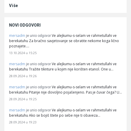
Više
NOVI ODGOVORI
mersadm
Ve alejkumu-s-selam ve rahmetullahi ve
je unio odgovor
berekatuhu Za bračno savjetovanje se obratite nekome koga lično
poznajete.…
13.10.2024 u 15:25
mersadm
Ve alejkumu-s-selam ve rahmetullahi ve
je unio odgovor
berekatuhu Tražite tiknture u kojim nije korišten etanol. One u…
28.09.2024 u 19:26
mersadm
Ve alejkumu-s-selam ve rahmetullahi ve
je unio odgovor
berekatuhu Pitanje nije dovoljno pojašenjeno. Pas je čuvar čega? U…
28.09.2024 u 19:25
mersadm
Ve alejkumu-s-selam ve rahmetullahi ve
je unio odgovor
berekatuhu Ako se bojiš štete po sebe nije ti obaveza…
28.09.2024 u 19:23