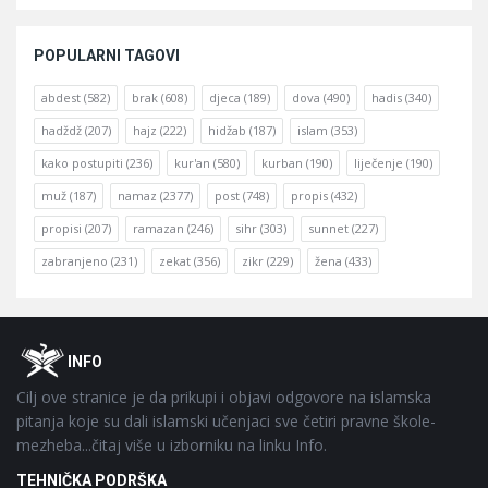
POPULARNI TAGOVI
abdest
(582)
brak
(608)
djeca
(189)
dova
(490)
hadis
(340)
hadždž
(207)
hajz
(222)
hidžab
(187)
islam
(353)
kako postupiti
(236)
kur'an
(580)
kurban
(190)
liječenje
(190)
muž
(187)
namaz
(2377)
post
(748)
propis
(432)
propisi
(207)
ramazan
(246)
sihr
(303)
sunnet
(227)
zabranjeno
(231)
zekat
(356)
zikr
(229)
žena
(433)
Footer
O
INFO
Cilj ove stranice je da prikupi i objavi odgovore na islamska
pitanja koje su dali islamski učenjaci sve četiri pravne škole-
mezheba...čitaj više u izborniku na linku Info.
TEHNIČKA PODRŠKA