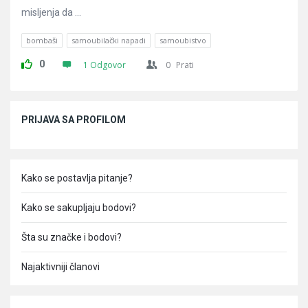
misljenja da ...
bombaši
samoubilački napadi
samoubistvo
0
1 Odgovor
0
Prati
Sidebar
PRIJAVA SA PROFILOM
Kako se postavlja pitanje?
Kako se sakupljaju bodovi?
Šta su značke i bodovi?
Najaktivniji članovi