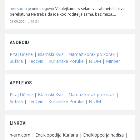
mersadm
Ve alejkumu-s-selam ve rahmetullahi ve
je unio odgovor
berekatuhu Ne treba da ide kod roditelja sama, bez muža.…
28.09.2024 u 19:21
ANDROID
Pitaj Učene
|
Islamski Kviz
|
Namaz korak po korak
|
Sufara
|
Tedžvid
|
Kur'anske Poruke
|
N-UM
|
Minber
APPLE iOS
Pitaj Učene
|
Islamski Kviz
|
Namaz korak po korak
|
Sufara
|
Tedžvid
|
Kur'anske Poruke
|
N-UM
LINKOVI
n-um.com
|
Enciklopedija Kur'ana
|
Enciklopedija hadisa
|