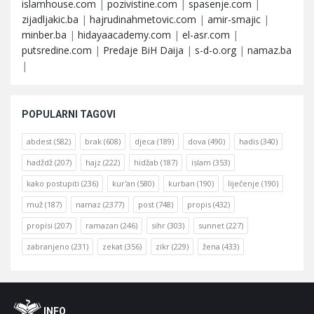
islamhouse.com
|
pozivistine.com
|
spasenje.com
|
zijadljakic.ba
|
hajrudinahmetovic.com
|
amir-smajic
|
minber.ba
|
hidayaacademy.com
|
el-asr.com
|
putsredine.com
|
Predaje BiH Daija
|
s-d-o.org
|
namaz.ba
|
POPULARNI TAGOVI
abdest
(582)
brak
(608)
djeca
(189)
dova
(490)
hadis
(340)
hadždž
(207)
hajz
(222)
hidžab
(187)
islam
(353)
kako postupiti
(236)
kur'an
(580)
kurban
(190)
liječenje
(190)
muž
(187)
namaz
(2377)
post
(748)
propis
(432)
propisi
(207)
ramazan
(246)
sihr
(303)
sunnet
(227)
zabranjeno
(231)
zekat
(356)
zikr
(229)
žena
(433)
Footer
O
INFO