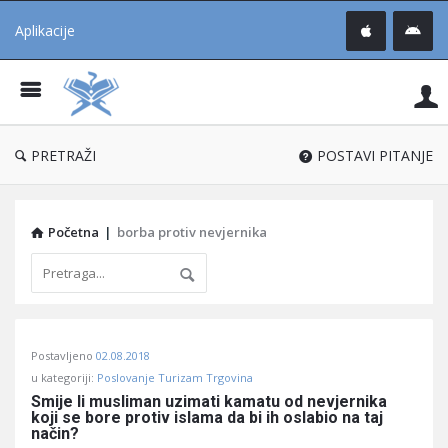
Aplikacije
Pit
Uč
®
PRETRAŽI
POSTAVI PITANJE
Početna
|
borba protiv nevjernika
Pitaj
Postavljeno
02.08.2018
Učene
u kategoriji:
Poslovanje Turizam Trgovina
®
Smije li musliman uzimati kamatu od nevjernika 
koji se bore protiv islama da bi ih oslabio na taj 
Latest
način?