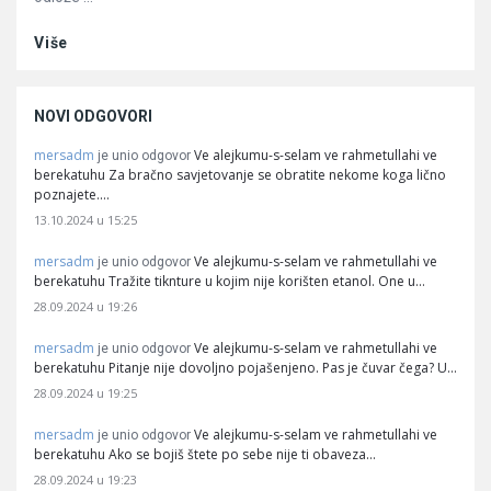
Više
NOVI ODGOVORI
mersadm
Ve alejkumu-s-selam ve rahmetullahi ve
je unio odgovor
berekatuhu Za bračno savjetovanje se obratite nekome koga lično
poznajete.…
13.10.2024 u 15:25
mersadm
Ve alejkumu-s-selam ve rahmetullahi ve
je unio odgovor
berekatuhu Tražite tiknture u kojim nije korišten etanol. One u…
28.09.2024 u 19:26
mersadm
Ve alejkumu-s-selam ve rahmetullahi ve
je unio odgovor
berekatuhu Pitanje nije dovoljno pojašenjeno. Pas je čuvar čega? U…
28.09.2024 u 19:25
mersadm
Ve alejkumu-s-selam ve rahmetullahi ve
je unio odgovor
berekatuhu Ako se bojiš štete po sebe nije ti obaveza…
28.09.2024 u 19:23