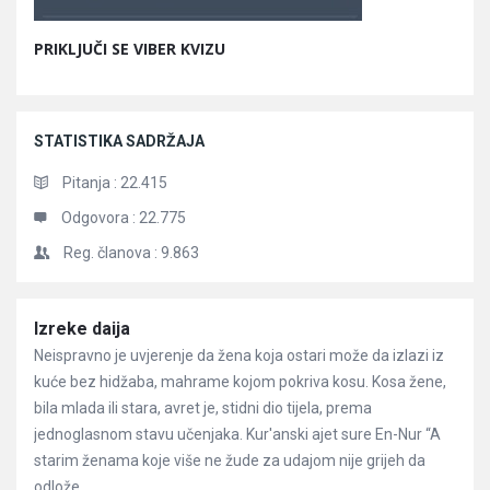
PRIKLJUČI SE VIBER KVIZU
STATISTIKA SADRŽAJA
Pitanja :
22.415
Odgovora :
22.775
Reg. članova :
9.863
Članci
Izreke daija
Neispravno je uvjerenje da žena koja ostari može da izlazi iz
kuće bez hidžaba, mahrame kojom pokriva kosu. Kosa žene,
bila mlada ili stara, avret je, stidni dio tijela, prema
jednoglasnom stavu učenjaka. Kur'anski ajet sure En-Nur “A
starim ženama koje više ne žude za udajom nije grijeh da
odlože ...