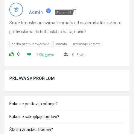
Pitanja
IT
Admin
Admin
Smije li musliman uzimati kamatu od nevjernika koji se bore
protiv islama da bi ih oslabio na taj način?
borba protiv nevjernika
kamata
uzimanje kamate
0
1 Odgovor
0
Prati
Sidebar
PRIJAVA SA PROFILOM
Kako se postavlja pitanje?
Kako se sakupljaju bodovi?
Šta su značke i bodovi?