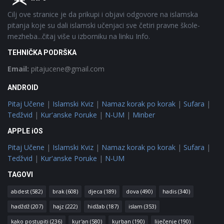
Cilj ove stranice je da prikupi i objavi odgovore na islamska
pitanja koje su dali islamski učenjaci sve četiri pravne škole-
mezheba...čitaj više u izborniku na linku Info.
TEHNIČKA PODRŠKA
Email:
pitajucene@gmail.com
ANDROID
Pitaj Učene
|
Islamski Kviz
|
Namaz korak po korak
|
Sufara
|
Tedžvid
|
Kur'anske Poruke
|
N-UM
|
Minber
APPLE iOS
Pitaj Učene
|
Islamski Kviz
|
Namaz korak po korak
|
Sufara
|
Tedžvid
|
Kur'anske Poruke
|
N-UM
TAGOVI
abdest
(582)
brak
(608)
djeca
(189)
dova
(490)
hadis
(340)
hadždž
(207)
hajz
(222)
hidžab
(187)
islam
(353)
kako postupiti
(236)
kur'an
(580)
kurban
(190)
liječenje
(190)