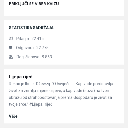
PRIKLJUČI SE VIBER KVIZU
STATISTIKA SADRŽAJA
Pitanja :
22.415
Odgovora :
22.775
Reg. članova :
9.863
Članci
Lijepa riječ
Rekao je Ibn el-Džewzij: “O čovječe …. Kap vode predstavlja
život za zemlju i njene usjeve, a kap vode (suza) na tvom
obrazu od strahopoštovanja prema Gospodaru je život za
tvoje srce.” #Lijepa_riječ
Više