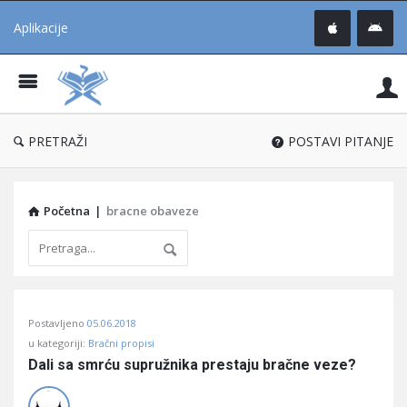
Aplikacije
Pit
Uč
®
PRETRAŽI
POSTAVI PITANJE
Početna
|
bracne obaveze
Pitaj
Postavljeno
05.06.2018
Učene
u kategoriji:
Bračni propisi
®
Dali sa smrću supružnika prestaju bračne veze?
Latest