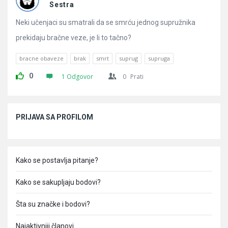
Pitanja
Sestra
Neki učenjaci su smatrali da se smrću jednog supružnika
prekidaju bračne veze, je li to tačno?
bracne obaveze
brak
smrt
suprug
supruga
0
1 Odgovor
0
Prati
Sidebar
PRIJAVA SA PROFILOM
Kako se postavlja pitanje?
Kako se sakupljaju bodovi?
Šta su značke i bodovi?
Najaktivniji članovi