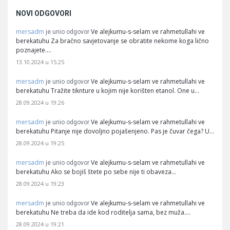
NOVI ODGOVORI
mersadm
Ve alejkumu-s-selam ve rahmetullahi ve
je unio odgovor
berekatuhu Za bračno savjetovanje se obratite nekome koga lično
poznajete.…
13.10.2024 u 15:25
mersadm
Ve alejkumu-s-selam ve rahmetullahi ve
je unio odgovor
berekatuhu Tražite tiknture u kojim nije korišten etanol. One u…
28.09.2024 u 19:26
mersadm
Ve alejkumu-s-selam ve rahmetullahi ve
je unio odgovor
berekatuhu Pitanje nije dovoljno pojašenjeno. Pas je čuvar čega? U…
28.09.2024 u 19:25
mersadm
Ve alejkumu-s-selam ve rahmetullahi ve
je unio odgovor
berekatuhu Ako se bojiš štete po sebe nije ti obaveza…
28.09.2024 u 19:23
mersadm
Ve alejkumu-s-selam ve rahmetullahi ve
je unio odgovor
berekatuhu Ne treba da ide kod roditelja sama, bez muža.…
28.09.2024 u 19:21