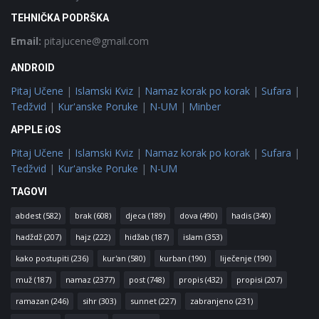
TEHNIČKA PODRŠKA
Email:
pitajucene@gmail.com
ANDROID
Pitaj Učene
|
Islamski Kviz
|
Namaz korak po korak
|
Sufara
|
Tedžvid
|
Kur'anske Poruke
|
N-UM
|
Minber
APPLE iOS
Pitaj Učene
|
Islamski Kviz
|
Namaz korak po korak
|
Sufara
|
Tedžvid
|
Kur'anske Poruke
|
N-UM
TAGOVI
abdest
(582)
brak
(608)
djeca
(189)
dova
(490)
hadis
(340)
hadždž
(207)
hajz
(222)
hidžab
(187)
islam
(353)
kako postupiti
(236)
kur'an
(580)
kurban
(190)
liječenje
(190)
muž
(187)
namaz
(2377)
post
(748)
propis
(432)
propisi
(207)
ramazan
(246)
sihr
(303)
sunnet
(227)
zabranjeno
(231)