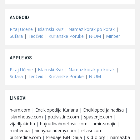
ANDROID
Pitaj Učene
|
Islamski Kviz
|
Namaz korak po korak
|
Sufara
|
Tedžvid
|
Kur'anske Poruke
|
N-UM
|
Minber
APPLE iOS
Pitaj Učene
|
Islamski Kviz
|
Namaz korak po korak
|
Sufara
|
Tedžvid
|
Kur'anske Poruke
|
N-UM
LINKOVI
n-um.com
|
Enciklopedija Kur'ana
|
Enciklopedija hadisa
|
islamhouse.com
|
pozivistine.com
|
spasenje.com
|
zijadljakic.ba
|
hajrudinahmetovic.com
|
amir-smajic
|
minber.ba
|
hidayaacademy.com
|
el-asr.com
|
putsredine.com
|
Predaje BiH Daija
|
s-d-o.org
|
namaz.ba