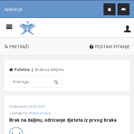
Aplikacije
Pit
Uč
®
PRETRAŽI
POSTAVI PITANJE
Početna
|
brak na daljinu
Pitaj
Postavljeno
24.03.2023
Učene
u kategoriji:
Bračni propisi
®
Brak na daljinu, odricanje djeteta iz prvog braka
Latest