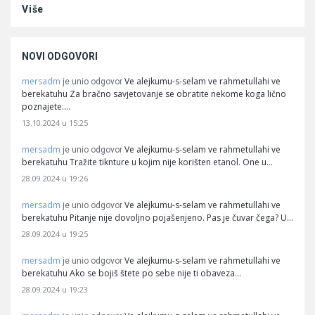
Više
NOVI ODGOVORI
mersadm
Ve alejkumu-s-selam ve rahmetullahi ve
je unio odgovor
berekatuhu Za bračno savjetovanje se obratite nekome koga lično
poznajete.…
13.10.2024 u 15:25
mersadm
Ve alejkumu-s-selam ve rahmetullahi ve
je unio odgovor
berekatuhu Tražite tiknture u kojim nije korišten etanol. One u…
28.09.2024 u 19:26
mersadm
Ve alejkumu-s-selam ve rahmetullahi ve
je unio odgovor
berekatuhu Pitanje nije dovoljno pojašenjeno. Pas je čuvar čega? U…
28.09.2024 u 19:25
mersadm
Ve alejkumu-s-selam ve rahmetullahi ve
je unio odgovor
berekatuhu Ako se bojiš štete po sebe nije ti obaveza…
28.09.2024 u 19:23