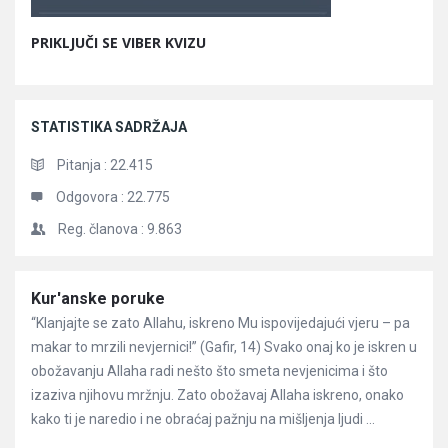
PRIKLJUČI SE VIBER KVIZU
STATISTIKA SADRŽAJA
Pitanja :
22.415
Odgovora :
22.775
Reg. članova :
9.863
Članci
Kur'anske poruke
“Klanjajte se zato Allahu, iskreno Mu ispovijedajući vjeru – pa
makar to mrzili nevjernici!” (Gafir, 14) Svako onaj ko je iskren u
obožavanju Allaha radi nešto što smeta nevjenicima i što
izaziva njihovu mržnju. Zato obožavaj Allaha iskreno, onako
kako ti je naredio i ne obraćaj pažnju na mišljenja ljudi ...