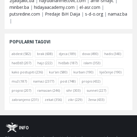
zijadljakic.ba
|
hajrudinahmetovic.com
|
amir-smajic
|
minber.ba
|
hidayaacademy.com
|
el-asr.com
|
putsredine.com
|
Predaje BiH Daija
|
s-d-o.org
|
namaz.ba
|
POPULARNI TAGOVI
abdest
(582)
brak
(608)
djeca
(189)
dova
(490)
hadis
(340)
hadždž
(207)
hajz
(222)
hidžab
(187)
islam
(353)
kako postupiti
(236)
kur'an
(580)
kurban
(190)
liječenje
(190)
muž
(187)
namaz
(2377)
post
(748)
propis
(432)
propisi
(207)
ramazan
(246)
sihr
(303)
sunnet
(227)
zabranjeno
(231)
zekat
(356)
zikr
(229)
žena
(433)
Footer
O
INFO