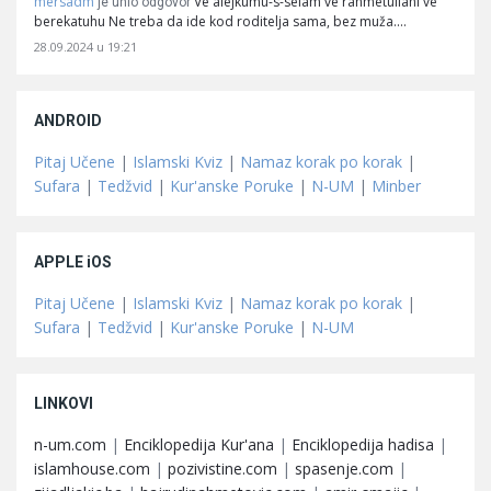
mersadm
Ve alejkumu-s-selam ve rahmetullahi ve
je unio odgovor
berekatuhu Ne treba da ide kod roditelja sama, bez muža.…
28.09.2024 u 19:21
ANDROID
Pitaj Učene
|
Islamski Kviz
|
Namaz korak po korak
|
Sufara
|
Tedžvid
|
Kur'anske Poruke
|
N-UM
|
Minber
APPLE iOS
Pitaj Učene
|
Islamski Kviz
|
Namaz korak po korak
|
Sufara
|
Tedžvid
|
Kur'anske Poruke
|
N-UM
LINKOVI
n-um.com
|
Enciklopedija Kur'ana
|
Enciklopedija hadisa
|
islamhouse.com
|
pozivistine.com
|
spasenje.com
|