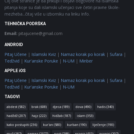
Cilj ove stranice je da prikupi i objavi odgovore na islamska
pitanja koje su dali islamski učenjaci sve četiri pravne škole-
mezheba...čitaj više u izborniku na linku Info.
TEHNIČKA PODRŠKA
Email:
pitajucene@gmail.com
ANDROID
Pitaj Učene
|
Islamski Kviz
|
Namaz korak po korak
|
Sufara
|
Tedžvid
|
Kur'anske Poruke
|
N-UM
|
Minber
APPLE iOS
Pitaj Učene
|
Islamski Kviz
|
Namaz korak po korak
|
Sufara
|
Tedžvid
|
Kur'anske Poruke
|
N-UM
TAGOVI
abdest
(582)
brak
(608)
djeca
(189)
dova
(490)
hadis
(340)
hadždž
(207)
hajz
(222)
hidžab
(187)
islam
(353)
kako postupiti
(236)
kur'an
(580)
kurban
(190)
liječenje
(190)
muž
(187)
namaz
(2377)
post
(748)
propis
(432)
propisi
(207)