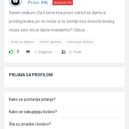
Pitanja
Princ.09š
Student (1k)
Selam slejkum. Da li žena ima pravo odreći se dijeta iz
prošlog braka, jer ne može iz te zemlje bez dozvole bivšeg
muža zato što je dijete maloljetno? Ušla je ...
brak na daljinu
odreći djeteta
odricanje djeteta
3
1 Odgovor
0
Prati
Sidebar
PRIJAVA SA PROFILOM
Kako se postavlja pitanje?
Kako se sakupljaju bodovi?
Šta su značke i bodovi?