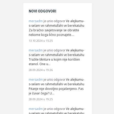
NOVI ODGOVORI
mersadm
Ve alejkumu-
je unio odgovor
s-selam ve rahmetullahi ve berekatuhu
Za bračno savjetovanje se obratite
nekome koga lično poznajete.…
13.10.2024 u 15:25
mersadm
Ve alejkumu-
je unio odgovor
s-selam ve rahmetullahi ve berekatuhu
Tražite tiknture u kojim nije korišten
etanol. One u…
28.09.2024 u 19:26
mersadm
Ve alejkumu-
je unio odgovor
s-selam ve rahmetullahi ve berekatuhu
Pitanje nije dovoljno pojašenjeno. Pas
je čuvar čega? U…
28.09.2024 u 19:25
mersadm
Ve alejkumu-
je unio odgovor
s-selam ve rahmetullahi ve berekatuhu