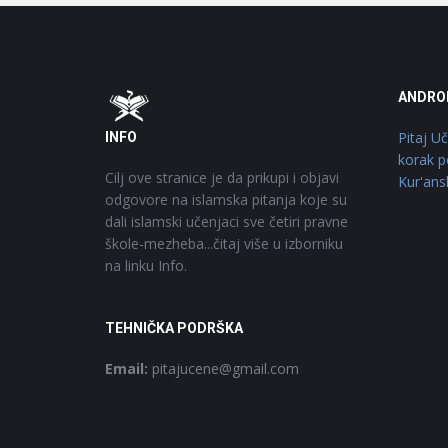
Footer
O
ANDRO
Pitaj U
INFO
korak p
Cilj ove stranice je da prikupi i objavi
Kur'ans
odgovore na islamska pitanja koje su
dali islamski učenjaci sve četiri pravne
škole-mezheba...čitaj više u izborniku
na linku Info.
TEHNIČKA PODRŠKA
Email:
pitajucene@gmail.com