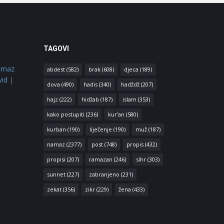
TAGOVI
amaz
abdest
(582)
brak
(608)
djeca
(189)
vid
|
dova
(490)
hadis
(340)
hadždž
(207)
hajz
(222)
hidžab
(187)
islam
(353)
kako postupiti
(236)
kur'an
(580)
kurban
(190)
liječenje
(190)
muž
(187)
namaz
(2377)
post
(748)
propis
(432)
propisi
(207)
ramazan
(246)
sihr
(303)
sunnet
(227)
zabranjeno
(231)
zekat
(356)
zikr
(229)
žena
(433)