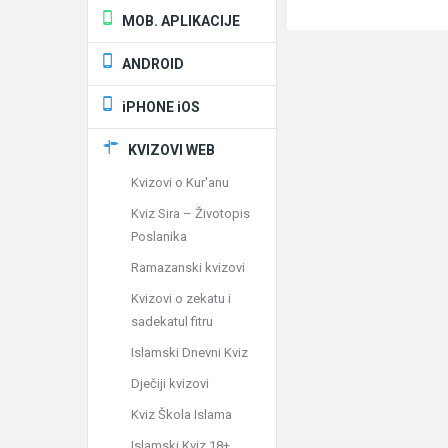
MOB. APLIKACIJE
ANDROID
iPHONE iOS
KVIZOVI WEB
Kvizovi o Kur'anu
Kviz Sira – Životopis
Poslanika
Ramazanski kvizovi
Kvizovi o zekatu i
sadekatul fitru
Islamski Dnevni Kviz
Dječiji kvizovi
Kviz Škola Islama
Islamski Kviz 18+