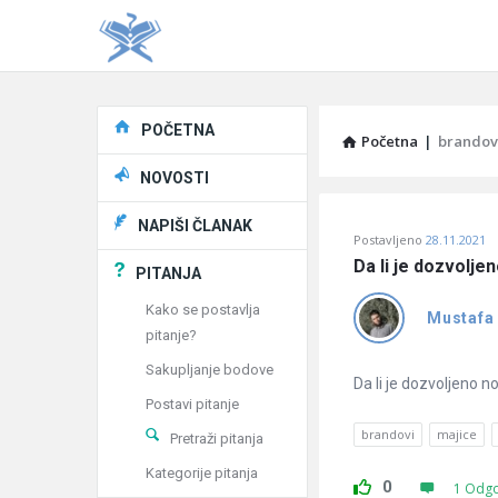
Explore
POČETNA
Početna
|
brandov
NOVOSTI
Pitaj
NAPIŠI ČLANAK
Postavljeno
28.11.2021
Učene
Da li je dozvolje
PITANJA
®
Kako se postavlja
Mustafa
pitanje?
Latest
Sakupljanje bodove
Pitanja
Da li je dozvoljeno no
Postavi pitanje
brandovi
majice
Pretraži pitanja
Kategorije pitanja
0
1 Odg