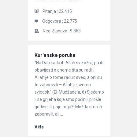
Pitanja :
22.415
Odgovora :
22.775
Reg. članova :
9.863
Članci
Kur'anske poruke
“Na Dan kada ih Allah sve oživi, pa ih
obavijesti o onome šta su radili;
Allah je o tome račun sveo, a oni su
to zaboravili – Allah je svemu
svjedok.” (El-Mudžadela, 6) Sjećamo
li se grijeha koje smo počinili prošle
godine, ili prije toga?! Možda smo ih
zaboravili, ali ...
Više