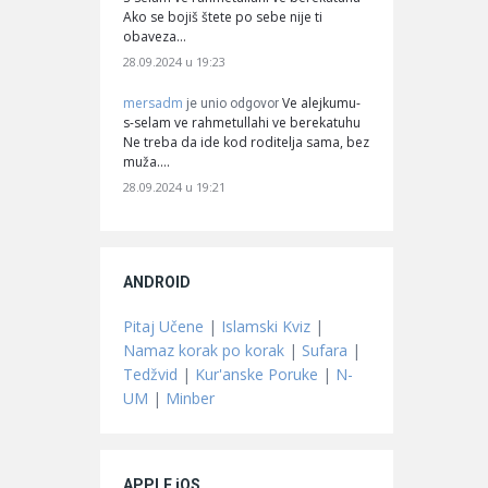
Ako se bojiš štete po sebe nije ti
obaveza…
28.09.2024 u 19:23
mersadm
Ve alejkumu-
je unio odgovor
s-selam ve rahmetullahi ve berekatuhu
Ne treba da ide kod roditelja sama, bez
muža.…
28.09.2024 u 19:21
ANDROID
Pitaj Učene
|
Islamski Kviz
|
Namaz korak po korak
|
Sufara
|
Tedžvid
|
Kur'anske Poruke
|
N-
UM
|
Minber
APPLE iOS