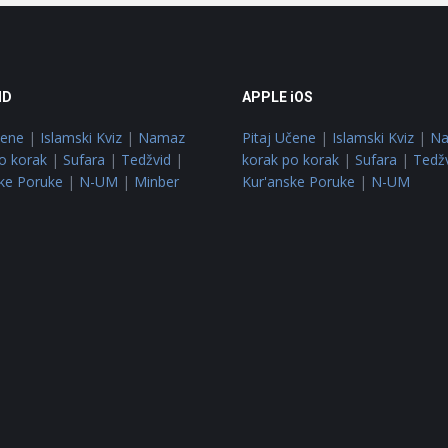
ID
APPLE iOS
čene
|
Islamski Kviz
|
Namaz
Pitaj Učene
|
Islamski Kviz
|
N
o korak
|
Sufara
|
Tedžvid
|
korak po korak
|
Sufara
|
Tedž
ke Poruke
|
N-UM
|
Minber
Kur'anske Poruke
|
N-UM