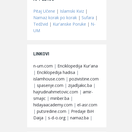
Pitaj Učene
|
Islamski Kviz
|
Namaz korak po korak
|
Sufara
|
Tedžvid
|
Kur'anske Poruke
|
N-
UM
LINKOVI
n-um.com
|
Enciklopedija Kur'ana
|
Enciklopedija hadisa
|
islamhouse.com
|
pozivistine.com
|
spasenje.com
|
zijadljakic.ba
|
hajrudinahmetovic.com
|
amir-
smajic
|
minber.ba
|
hidayaacademy.com
|
el-asr.com
|
putsredine.com
|
Predaje BiH
Daija
|
s-d-o.org
|
namaz.ba
|