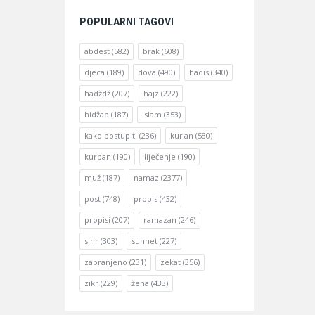
POPULARNI TAGOVI
abdest
(582)
brak
(608)
djeca
(189)
dova
(490)
hadis
(340)
hadždž
(207)
hajz
(222)
hidžab
(187)
islam
(353)
kako postupiti
(236)
kur'an
(580)
kurban
(190)
liječenje
(190)
muž
(187)
namaz
(2377)
post
(748)
propis
(432)
propisi
(207)
ramazan
(246)
sihr
(303)
sunnet
(227)
zabranjeno
(231)
zekat
(356)
zikr
(229)
žena
(433)