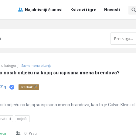
Pitaj
Pitaj
Najaktivniji članovi
Kvizovi i igre
Novosti
Učene
Učene
®
®
Navigacija
i
u kategoriji:
Savremena pitanja
no nositi odjeću na kojoj su ispisana imena brendova?
 Zg
Urednik
siti odjeću na kojoj su ispisana imena brandova, kao to je Calvin Klein i sl
natpisi
odječa
ovor
0
Prati