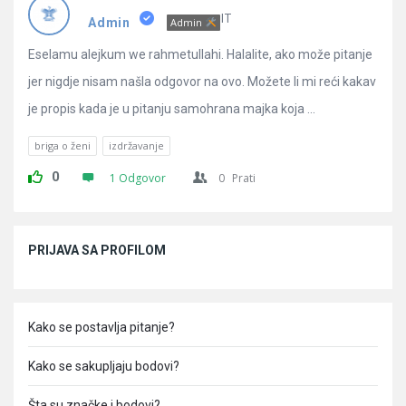
Pitanja
IT
Admin
Admin
Eselamu alejkum we rahmetullahi. Halalite, ako može pitanje
jer nigdje nisam našla odgovor na ovo. Možete li mi reći kakav
je propis kada je u pitanju samohrana majka koja ...
briga o ženi
izdržavanje
0
1 Odgovor
0
Prati
Sidebar
PRIJAVA SA PROFILOM
Kako se postavlja pitanje?
Kako se sakupljaju bodovi?
Šta su značke i bodovi?