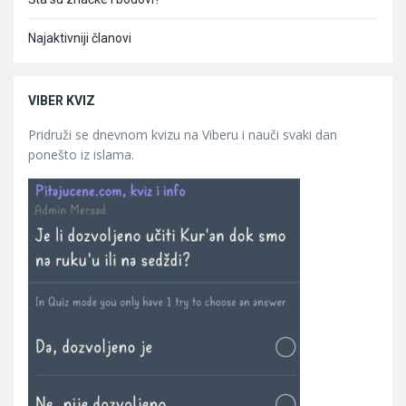
Najaktivniji članovi
VIBER KVIZ
Pridruži se dnevnom kvizu na Viberu i nauči svaki dan
ponešto iz islama.