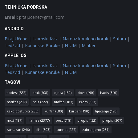
TEHNIČKA PODRŠKA
Email:
pitajucene@gmail.com
ANDROID
Pitaj Učene
|
Islamski Kviz
|
Namaz korak po korak
|
Sufara
|
Tedžvid
|
Kur'anske Poruke
|
N-UM
|
Minber
APPLE iOS
Pitaj Učene
|
Islamski Kviz
|
Namaz korak po korak
|
Sufara
|
Tedžvid
|
Kur'anske Poruke
|
N-UM
TAGOVI
abdest
(582)
brak
(608)
djeca
(189)
dova
(490)
hadis
(340)
hadždž
(207)
hajz
(222)
hidžab
(187)
islam
(353)
kako postupiti
(236)
kur'an
(580)
kurban
(190)
liječenje
(190)
muž
(187)
namaz
(2377)
post
(748)
propis
(432)
propisi
(207)
ramazan
(246)
sihr
(303)
sunnet
(227)
zabranjeno
(231)