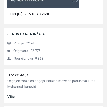
PRIKLJUČI SE VIBER KVIZU
STATISTIKA SADRŽAJA
Pitanja :
22.415
Odgovora :
22.775
Reg. članova :
9.863
Članci
Izreke daija
Odgojen može da odgaja, naučen može da podučava. Prof.
Muhamed Ikanović
Više