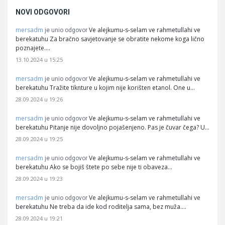
NOVI ODGOVORI
mersadm
Ve alejkumu-s-selam ve rahmetullahi ve
je unio odgovor
berekatuhu Za bračno savjetovanje se obratite nekome koga lično
poznajete.…
13.10.2024 u 15:25
mersadm
Ve alejkumu-s-selam ve rahmetullahi ve
je unio odgovor
berekatuhu Tražite tiknture u kojim nije korišten etanol. One u…
28.09.2024 u 19:26
mersadm
Ve alejkumu-s-selam ve rahmetullahi ve
je unio odgovor
berekatuhu Pitanje nije dovoljno pojašenjeno. Pas je čuvar čega? U…
28.09.2024 u 19:25
mersadm
Ve alejkumu-s-selam ve rahmetullahi ve
je unio odgovor
berekatuhu Ako se bojiš štete po sebe nije ti obaveza…
28.09.2024 u 19:23
mersadm
Ve alejkumu-s-selam ve rahmetullahi ve
je unio odgovor
berekatuhu Ne treba da ide kod roditelja sama, bez muža.…
28.09.2024 u 19:21