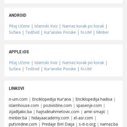
ANDROID
Pitaj Učene
|
Islamski Kviz
|
Namaz korak po korak
|
Sufara
|
Tedžvid
|
Kur'anske Poruke
|
N-UM
|
Minber
APPLE iOS
Pitaj Učene
|
Islamski Kviz
|
Namaz korak po korak
|
Sufara
|
Tedžvid
|
Kur'anske Poruke
|
N-UM
LINKOVI
n-um.com
|
Enciklopedija Kur'ana
|
Enciklopedija hadisa
|
islamhouse.com
|
pozivistine.com
|
spasenje.com
|
zijadljakic.ba
|
hajrudinahmetovic.com
|
amir-smajic
|
minber.ba
|
hidayaacademy.com
|
el-asr.com
|
putsredine.com
|
Predaje BiH Daija
|
s-d-o.org
|
namaz.ba