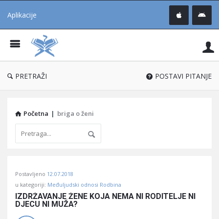
Aplikacije
Pit
Uč
®
PRETRAŽI
POSTAVI PITANJE
Početna
|
briga o ženi
Pitaj
Postavljeno
12.07.2018
Učene
u kategoriji:
Međuljudski odnosi Rodbina
®
IZDRŽAVANJE ŽENE KOJA NEMA NI RODITELJE NI 
DJECU NI MUŽA?
Latest