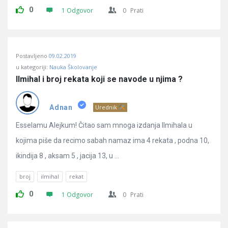
0
1 Odgovor
0
Prati
Postavljeno
09.02.2019
u kategoriji:
Nauka Školovanje
Ilmihal i broj rekata koji se navode u njima ?
Adnan
Urednik
Esselamu Alejkum! Čitao sam mnoga izdanja Ilmihala u
kojima piše da recimo sabah namaz ima 4 rekata , podna 10,
ikindija 8 , aksam 5 , jacija 13, u ...
broj
ilmihal
rekat
0
1 Odgovor
0
Prati