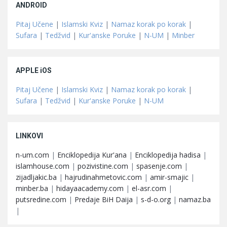
ANDROID
Pitaj Učene
|
Islamski Kviz
|
Namaz korak po korak
|
Sufara
|
Tedžvid
|
Kur'anske Poruke
|
N-UM
|
Minber
APPLE iOS
Pitaj Učene
|
Islamski Kviz
|
Namaz korak po korak
|
Sufara
|
Tedžvid
|
Kur'anske Poruke
|
N-UM
LINKOVI
n-um.com
|
Enciklopedija Kur'ana
|
Enciklopedija hadisa
|
islamhouse.com
|
pozivistine.com
|
spasenje.com
|
zijadljakic.ba
|
hajrudinahmetovic.com
|
amir-smajic
|
minber.ba
|
hidayaacademy.com
|
el-asr.com
|
putsredine.com
|
Predaje BiH Daija
|
s-d-o.org
|
namaz.ba
|