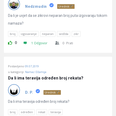
Pitanja
Nedzmudin
Urednik
Da li je uvjet da se zikrovi neparan broj puta izgovaraju tokom
namaza?
broj
izgovaranje
neparan
sedžda
zikr
0
1 Odgovor
0
Prati
Postavljeno
09.07.2019
u kategoriji:
Namaz Džamija
Da li ima teravija određen broj rekata?
D. P.
Urednik
Da li ima teravija određen broj rekata?
broj
određen
rekat
teravija