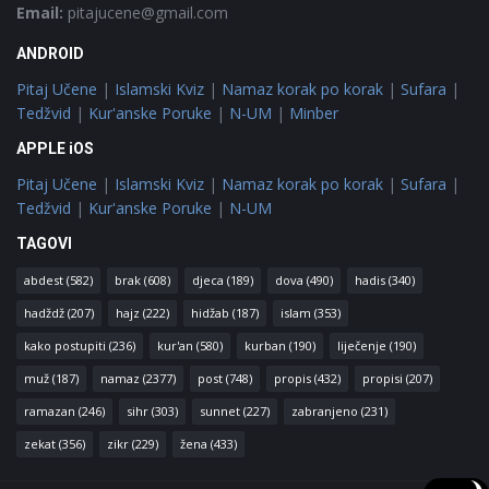
Email:
pitajucene@gmail.com
ANDROID
Pitaj Učene
|
Islamski Kviz
|
Namaz korak po korak
|
Sufara
|
Tedžvid
|
Kur'anske Poruke
|
N-UM
|
Minber
APPLE iOS
Pitaj Učene
|
Islamski Kviz
|
Namaz korak po korak
|
Sufara
|
Tedžvid
|
Kur'anske Poruke
|
N-UM
TAGOVI
abdest
(582)
brak
(608)
djeca
(189)
dova
(490)
hadis
(340)
hadždž
(207)
hajz
(222)
hidžab
(187)
islam
(353)
kako postupiti
(236)
kur'an
(580)
kurban
(190)
liječenje
(190)
muž
(187)
namaz
(2377)
post
(748)
propis
(432)
propisi
(207)
ramazan
(246)
sihr
(303)
sunnet
(227)
zabranjeno
(231)
zekat
(356)
zikr
(229)
žena
(433)