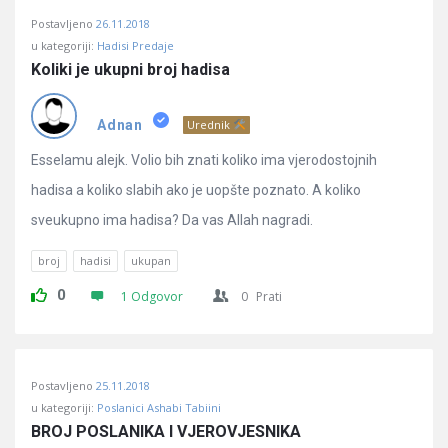
Postavljeno
26.11.2018
u kategoriji:
Hadisi Predaje
Koliki je ukupni broj hadisa
Adnan
Urednik
Esselamu alejk. Volio bih znati koliko ima vjerodostojnih
hadisa a koliko slabih ako je uopšte poznato. A koliko
sveukupno ima hadisa? Da vas Allah nagradi.
broj
hadisi
ukupan
0
1 Odgovor
0
Prati
Postavljeno
25.11.2018
u kategoriji:
Poslanici Ashabi Tabiini
BROJ POSLANIKA I VJEROVJESNIKA