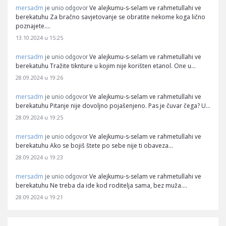
mersadm
Ve alejkumu-s-selam ve rahmetullahi ve
je unio odgovor
berekatuhu Za bračno savjetovanje se obratite nekome koga lično
poznajete.…
13.10.2024 u 15:25
mersadm
Ve alejkumu-s-selam ve rahmetullahi ve
je unio odgovor
berekatuhu Tražite tiknture u kojim nije korišten etanol. One u…
28.09.2024 u 19:26
mersadm
Ve alejkumu-s-selam ve rahmetullahi ve
je unio odgovor
berekatuhu Pitanje nije dovoljno pojašenjeno. Pas je čuvar čega? U…
28.09.2024 u 19:25
mersadm
Ve alejkumu-s-selam ve rahmetullahi ve
je unio odgovor
berekatuhu Ako se bojiš štete po sebe nije ti obaveza…
28.09.2024 u 19:23
mersadm
Ve alejkumu-s-selam ve rahmetullahi ve
je unio odgovor
berekatuhu Ne treba da ide kod roditelja sama, bez muža.…
28.09.2024 u 19:21