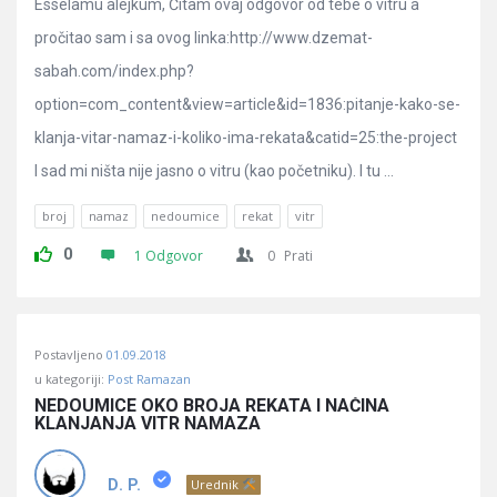
Esselamu alejkum, Čitam ovaj odgovor od tebe o vitru a
pročitao sam i sa ovog linka:http://www.dzemat-
sabah.com/index.php?
option=com_content&view=article&id=1836:pitanje-kako-se-
klanja-vitar-namaz-i-koliko-ima-rekata&catid=25:the-project
I sad mi ništa nije jasno o vitru (kao početniku). I tu ...
broj
namaz
nedoumice
rekat
vitr
0
1 Odgovor
0
Prati
Postavljeno
01.09.2018
u kategoriji:
Post Ramazan
NEDOUMICE OKO BROJA REKATA I NAČINA 
KLANJANJA VITR NAMAZA
D. P.
Urednik