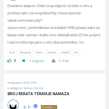
Esselamu alejkum, Čitam ovaj odgovor od tebe o vitru a
pročitao sam i sa ovog linka:http://www.dzemat-
sabah.com/index.php?
option=com_content&view=article&id=1836:pitanje-kako-se-
klanja-vitar-namaz-i-koliko-ima-rekata&catid=25:the-project
I sad mi ništa nije jasno o vitru (kao početniku). I tu ...
broj
klanjanja
način
namaz
rekata
vitr
0
1 Odgovor
0
Prati
Postavljeno
26.08.2018
u kategoriji:
Namaz Džamija
BROJ REKATA TERAVIJE NAMAZA
D. P.
Urednik