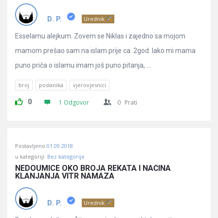
D. P.
Urednik
Esselamu alejkum. Zovem se Niklas i zajedno sa mojom
mamom prešao sam na islam prije ca. 2god. Iako mi mama
puno priča o islamu imam još puno pitanja, ...
broj
poslanika
vjerovjesnici
0
1 Odgovor
0
Prati
Postavljeno
01.09.2018
u kategoriji:
Bez kategorije
NEDOUMICE OKO BROJA REKATA I NAČINA 
KLANJANJA VITR NAMAZA
D. P.
Urednik