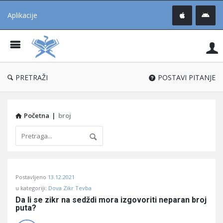
Aplikacije
Pit
Uč
®
PRETRAŽI
POSTAVI PITANJE
Početna
|
broj
Pitaj
Postavljeno
13.12.2021
Učene
u kategoriji:
Dova Zikr Tevba
®
Da li se zikr na sedždi mora izgovoriti neparan broj 
puta?
Latest