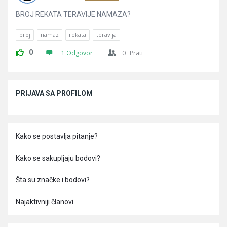
BROJ REKATA TERAVIJE NAMAZA?
broj
namaz
rekata
teravija
0
1 Odgovor
0
Prati
Sidebar
PRIJAVA SA PROFILOM
Kako se postavlja pitanje?
Kako se sakupljaju bodovi?
Šta su značke i bodovi?
Najaktivniji članovi