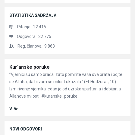
STATISTIKA SADRŽAJA
Pitanja :
22.415
Odgovora :
22.775
Reg. članova :
9.863
Članci
Kur'anske poruke
”Vjernici su samo braća, zato pomirite vaša dva brata i bojte
se Allaha, da bi vam se milost ukazala.” (El-Hudžurat, 10)
Izmirivanje vjernika jedan je od uzroka spuštanja i dobijanja
Allahove milosti. #kuranske_poruke
Više
NOVI ODGOVORI