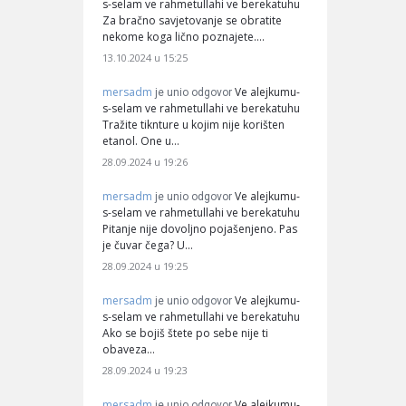
s-selam ve rahmetullahi ve berekatuhu
Za bračno savjetovanje se obratite
nekome koga lično poznajete.…
13.10.2024 u 15:25
mersadm
Ve alejkumu-
je unio odgovor
s-selam ve rahmetullahi ve berekatuhu
Tražite tiknture u kojim nije korišten
etanol. One u…
28.09.2024 u 19:26
mersadm
Ve alejkumu-
je unio odgovor
s-selam ve rahmetullahi ve berekatuhu
Pitanje nije dovoljno pojašenjeno. Pas
je čuvar čega? U…
28.09.2024 u 19:25
mersadm
Ve alejkumu-
je unio odgovor
s-selam ve rahmetullahi ve berekatuhu
Ako se bojiš štete po sebe nije ti
obaveza…
28.09.2024 u 19:23
mersadm
Ve alejkumu-
je unio odgovor