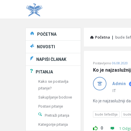
Explore
POČETNA
Početna
|
bude šef
NOVOSTI
Pitaj
NAPIŠI ČLANAK
Postavljeno
06.08.2020
Učene
Ko je najzaslužni
PITANJA
®
Kako se postavlja
Admin
pitanje?
Latest
IT
Sakupljanje bodove
Pitanja
Ko je najzaslužniji d
Postavi pitanje
bude šefadžija
bude
Pretraži pitanja
Kategorije pitanja
0
1 Odg