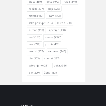
djeca
(189)
dova
(490)
hadis
(340)
hadždž
(207)
hajz
(222)
hidžab
(187)
islam
(353)
kako postupiti
(236)
kur'an
(580)
kurban
(190)
liječenje
(190)
muž
(187)
namaz
(2377)
post
(748)
propis
(432)
propisi
(207)
ramazan
(246)
sihr
(303)
sunnet
(227)
zabranjeno
(231)
zekat
(356)
zikr
(229)
žena
(433)