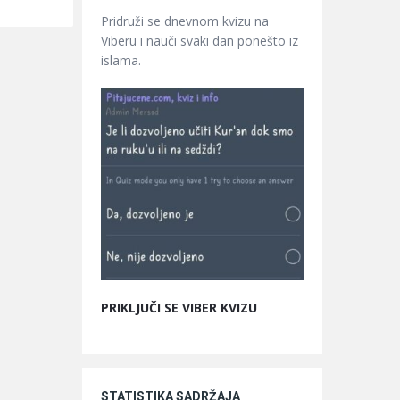
Pridruži se dnevnom kvizu na
Viberu i nauči svaki dan ponešto iz
islama.
PRIKLJUČI SE VIBER KVIZU
STATISTIKA SADRŽAJA