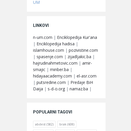
UM
LINKOVI
n-um.com
|
Enciklopedija Kur'ana
|
Enciklopedija hadisa
|
islamhouse.com
|
pozivistine.com
|
spasenje.com
|
zijadljakic.ba
|
hajrudinahmetovic.com
|
amir-
smajic
|
minber.ba
|
hidayaacademy.com
|
el-asr.com
|
putsredine.com
|
Predaje BiH
Daija
|
s-d-o.org
|
namaz.ba
|
POPULARNI TAGOVI
abdest
(582)
brak
(608)