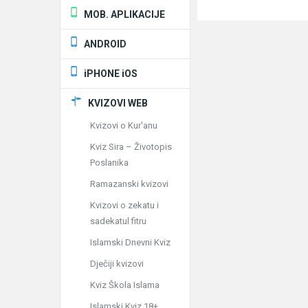
MOB. APLIKACIJE
ANDROID
iPHONE iOS
KVIZOVI WEB
Kvizovi o Kur'anu
Kviz Sira – Životopis
Poslanika
Ramazanski kvizovi
Kvizovi o zekatu i
sadekatul fitru
Islamski Dnevni Kviz
Dječiji kvizovi
Kviz Škola Islama
Islamski Kviz 18+