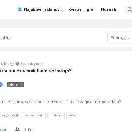
Pitaj
Pitaj
Najaktivniji članovi
Kvizovi i igre
Novosti
Učene
Učene
®
®
Navigacija
adžija
u kategoriji:
Bez kategorije
ji da mu Poslanik bude šefadžija?
Admin
a mu Poslanik, sallallahu alejhi ve selle, bude zagovornik-šefadžija?
 zagovronik
najzaslužniji
poslanik
šefat
ovor
0
Prati