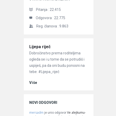
Pitanja :
22.415
Odgovora :
22.775
Reg. članova :
9.863
Članci
Lijepa riječ
Dobročinstvo prema roditeljima
ogleda se i u tome da se potrudiš i
uspiješ, pa da oni budu ponosni na
tebe. #Lijepa_riječ
Više
NOVI ODGOVORI
mersadm
Ve alejkumu-
je unio odgovor