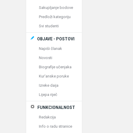
Sakupljanje bodove
Predloži kategoriju
Svi studenti
OBJAVE - POSTOVI
Napiši članak
Novosti
Biografije učenjaka
Kur'anske poruke
Izreke daija
Lijepa riječ
FUNKCIONALNOST
Redakcija
Info o radu stranice