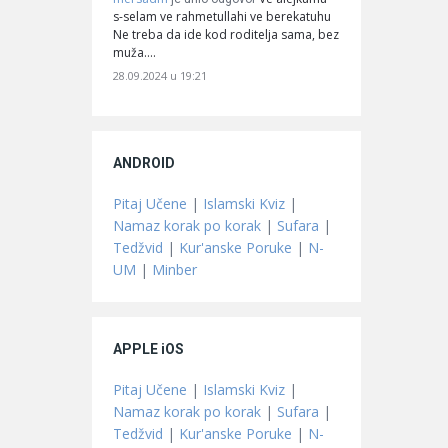
s-selam ve rahmetullahi ve berekatuhu
Ne treba da ide kod roditelja sama, bez
muža.…
28.09.2024 u 19:21
ANDROID
Pitaj Učene
|
Islamski Kviz
|
Namaz korak po korak
|
Sufara
|
Tedžvid
|
Kur'anske Poruke
|
N-
UM
|
Minber
APPLE iOS
Pitaj Učene
|
Islamski Kviz
|
Namaz korak po korak
|
Sufara
|
Tedžvid
|
Kur'anske Poruke
|
N-