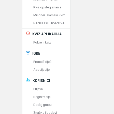
Kviz opšteg znanja
Milioner Islamski Kviz
RANGLISTE KVIZOVA
KVIZ APLIKACIJA
Pokreni kviz
IGRE
Pronađi riječ
Asocijacije
KORISNICI
Prijava
Registracija
Dodaj grupu
Značke i bodovi