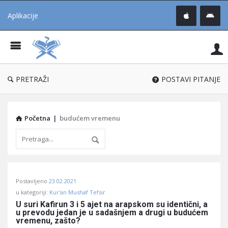
Aplikacije
Pit
Uč
®
PRETRAŽI
POSTAVI PITANJE
Početna
|
budućem vremenu
Pitaj
Postavljeno
23.02.2021
Učene
u kategoriji:
Kur'an Mushaf Tefsir
®
U suri Kafirun 3 i 5 ajet na arapskom su identični, a 
u prevodu jedan je u sadašnjem a drugi u budućem 
Latest
vremenu, zašto?