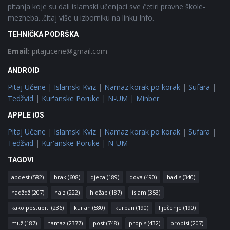
pitanja koje su dali islamski učenjaci sve četiri pravne škole-
mezheba...čitaj više u izborniku na linku Info.
TEHNIČKA PODRŠKA
Email:
pitajucene@gmail.com
ANDROID
Pitaj Učene
|
Islamski Kviz
|
Namaz korak po korak
|
Sufara
|
Tedžvid
|
Kur'anske Poruke
|
N-UM
|
Minber
APPLE iOS
Pitaj Učene
|
Islamski Kviz
|
Namaz korak po korak
|
Sufara
|
Tedžvid
|
Kur'anske Poruke
|
N-UM
TAGOVI
abdest
(582)
brak
(608)
djeca
(189)
dova
(490)
hadis
(340)
hadždž
(207)
hajz
(222)
hidžab
(187)
islam
(353)
kako postupiti
(236)
kur'an
(580)
kurban
(190)
liječenje
(190)
muž
(187)
namaz
(2377)
post
(748)
propis
(432)
propisi
(207)