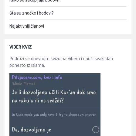
Kako se sakupljaju bodovi?
Šta su značke i bodovi?
Najaktivniji članovi
VIBER KVIZ
Pridruži se dnevnom kvizu na Viberu i nauči svaki dan
ponešto iz islama.