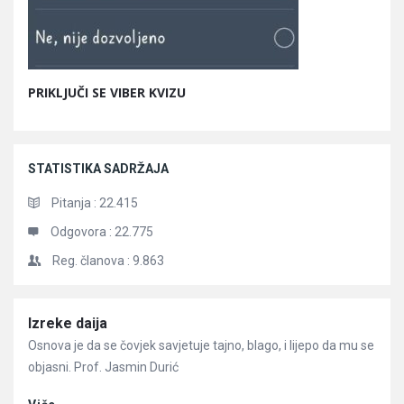
PRIKLJUČI SE VIBER KVIZU
STATISTIKA SADRŽAJA
Pitanja :
22.415
Odgovora :
22.775
Reg. članova :
9.863
Članci
Izreke daija
Osnova je da se čovjek savjetuje tajno, blago, i lijepo da mu se
objasni. Prof. Jasmin Durić