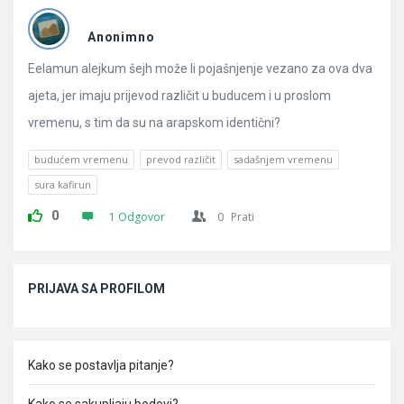
Pitanja
Anonimno
Eelamun alejkum šejh može li pojašnjenje vezano za ova dva
ajeta, jer imaju prijevod različit u buducem i u proslom
vremenu, s tim da su na arapskom identični?
budućem vremenu
prevod različit
sadašnjem vremenu
sura kafirun
0
1 Odgovor
0
Prati
Sidebar
PRIJAVA SA PROFILOM
Kako se postavlja pitanje?