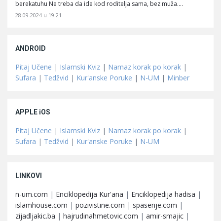
berekatuhu Ne treba da ide kod roditelja sama, bez muža.…
28.09.2024 u 19:21
ANDROID
Pitaj Učene
|
Islamski Kviz
|
Namaz korak po korak
|
Sufara
|
Tedžvid
|
Kur'anske Poruke
|
N-UM
|
Minber
APPLE iOS
Pitaj Učene
|
Islamski Kviz
|
Namaz korak po korak
|
Sufara
|
Tedžvid
|
Kur'anske Poruke
|
N-UM
LINKOVI
n-um.com
|
Enciklopedija Kur'ana
|
Enciklopedija hadisa
|
islamhouse.com
|
pozivistine.com
|
spasenje.com
|
zijadljakic.ba
|
hajrudinahmetovic.com
|
amir-smajic
|