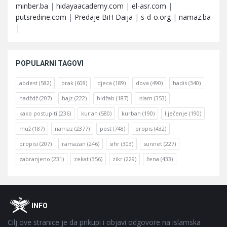
minber.ba
|
hidayaacademy.com
|
el-asr.com
|
putsredine.com
|
Predaje BiH Daija
|
s-d-o.org
|
namaz.ba
|
POPULARNI TAGOVI
abdest
(582)
brak
(608)
djeca
(189)
dova
(490)
hadis
(340)
hadždž
(207)
hajz
(222)
hidžab
(187)
islam
(353)
kako postupiti
(236)
kur'an
(580)
kurban
(190)
liječenje
(190)
muž
(187)
namaz
(2377)
post
(748)
propis
(432)
propisi
(207)
ramazan
(246)
sihr
(303)
sunnet
(227)
zabranjeno
(231)
zekat
(356)
zikr
(229)
žena
(433)
Footer
O
INFO
Cilj ove stranice je da prikupi i objavi odgovore na islamska