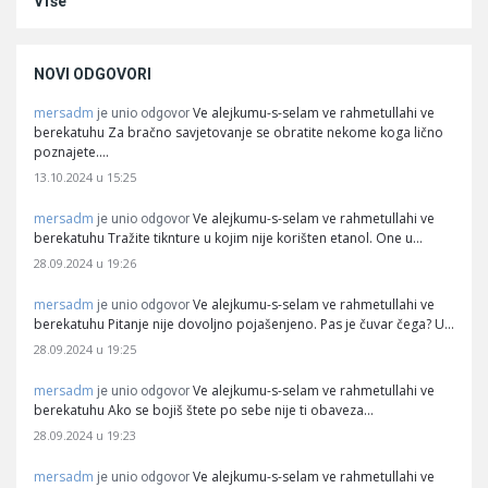
Više
NOVI ODGOVORI
mersadm
Ve alejkumu-s-selam ve rahmetullahi ve
je unio odgovor
berekatuhu Za bračno savjetovanje se obratite nekome koga lično
poznajete.…
13.10.2024 u 15:25
mersadm
Ve alejkumu-s-selam ve rahmetullahi ve
je unio odgovor
berekatuhu Tražite tiknture u kojim nije korišten etanol. One u…
28.09.2024 u 19:26
mersadm
Ve alejkumu-s-selam ve rahmetullahi ve
je unio odgovor
berekatuhu Pitanje nije dovoljno pojašenjeno. Pas je čuvar čega? U…
28.09.2024 u 19:25
mersadm
Ve alejkumu-s-selam ve rahmetullahi ve
je unio odgovor
berekatuhu Ako se bojiš štete po sebe nije ti obaveza…
28.09.2024 u 19:23
mersadm
Ve alejkumu-s-selam ve rahmetullahi ve
je unio odgovor