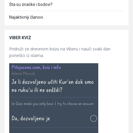
Šta su značke i bodovi?
Najaktivniji članovi
VIBER KVIZ
Pridruži se dnevnom kvizu na Viberu i nauči svaki dan
ponešto iz islama.