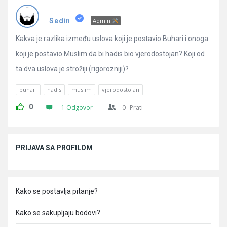
Pitanja
Sedin
Admin
Kakva je razlika između uslova koji je postavio Buhari i onoga
koji je postavio Muslim da bi hadis bio vjerodostojan? Koji od
ta dva uslova je strožiji (rigorozniji)?
buhari
hadis
muslim
vjerodostojan
0
1 Odgovor
0
Prati
Sidebar
PRIJAVA SA PROFILOM
Kako se postavlja pitanje?
Kako se sakupljaju bodovi?