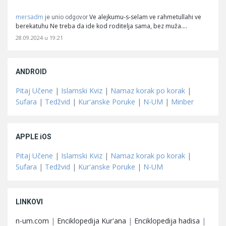
mersadm
Ve alejkumu-s-selam ve rahmetullahi ve
je unio odgovor
berekatuhu Ne treba da ide kod roditelja sama, bez muža.…
28.09.2024 u 19:21
ANDROID
Pitaj Učene
|
Islamski Kviz
|
Namaz korak po korak
|
Sufara
|
Tedžvid
|
Kur'anske Poruke
|
N-UM
|
Minber
APPLE iOS
Pitaj Učene
|
Islamski Kviz
|
Namaz korak po korak
|
Sufara
|
Tedžvid
|
Kur'anske Poruke
|
N-UM
LINKOVI
n-um.com
|
Enciklopedija Kur'ana
|
Enciklopedija hadisa
|