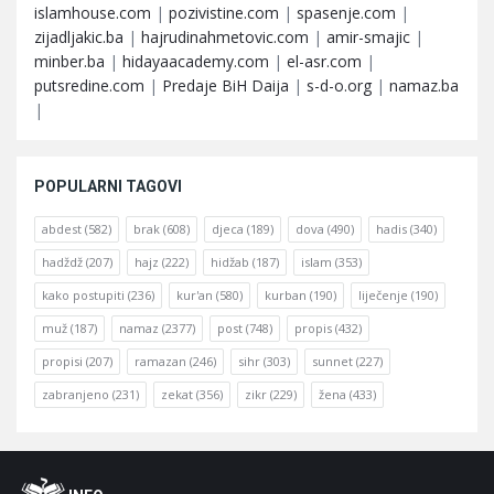
islamhouse.com
|
pozivistine.com
|
spasenje.com
|
zijadljakic.ba
|
hajrudinahmetovic.com
|
amir-smajic
|
minber.ba
|
hidayaacademy.com
|
el-asr.com
|
putsredine.com
|
Predaje BiH Daija
|
s-d-o.org
|
namaz.ba
|
POPULARNI TAGOVI
abdest
(582)
brak
(608)
djeca
(189)
dova
(490)
hadis
(340)
hadždž
(207)
hajz
(222)
hidžab
(187)
islam
(353)
kako postupiti
(236)
kur'an
(580)
kurban
(190)
liječenje
(190)
muž
(187)
namaz
(2377)
post
(748)
propis
(432)
propisi
(207)
ramazan
(246)
sihr
(303)
sunnet
(227)
zabranjeno
(231)
zekat
(356)
zikr
(229)
žena
(433)
Footer
O