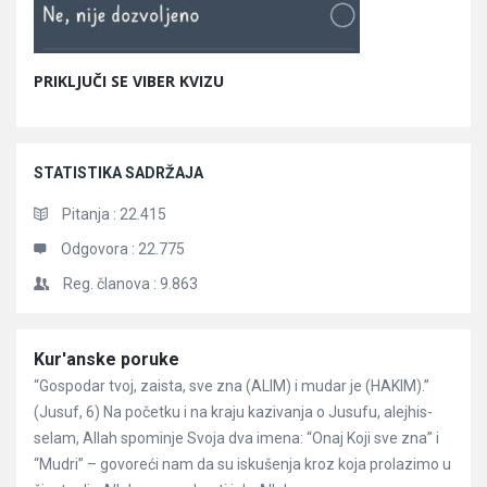
PRIKLJUČI SE VIBER KVIZU
STATISTIKA SADRŽAJA
Pitanja :
22.415
Odgovora :
22.775
Reg. članova :
9.863
Članci
Kur'anske poruke
“Gospodar tvoj, zaista, sve zna (ALIM) i mudar je (HAKIM).”
(Jusuf, 6) Na početku i na kraju kazivanja o Jusufu, alejhis-
selam, Allah spominje Svoja dva imena: “Onaj Koji sve zna” i
“Mudri” – govoreći nam da su iskušenja kroz koja prolazimo u