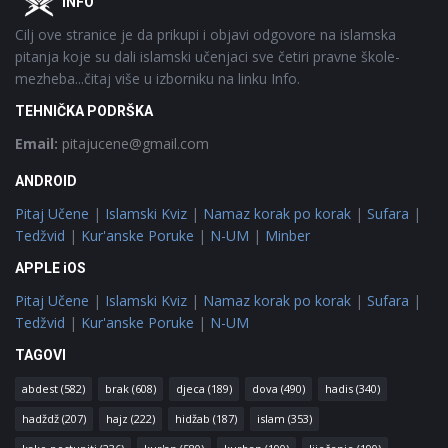
INFO
Cilj ove stranice je da prikupi i objavi odgovore na islamska
pitanja koje su dali islamski učenjaci sve četiri pravne škole-
mezheba...čitaj više u izborniku na linku Info.
TEHNIČKA PODRŠKA
Email:
pitajucene@gmail.com
ANDROID
Pitaj Učene
|
Islamski Kviz
|
Namaz korak po korak
|
Sufara
|
Tedžvid
|
Kur'anske Poruke
|
N-UM
|
Minber
APPLE iOS
Pitaj Učene
|
Islamski Kviz
|
Namaz korak po korak
|
Sufara
|
Tedžvid
|
Kur'anske Poruke
|
N-UM
TAGOVI
abdest
(582)
brak
(608)
djeca
(189)
dova
(490)
hadis
(340)
hadždž
(207)
hajz
(222)
hidžab
(187)
islam
(353)