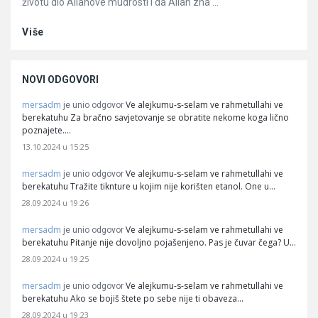
životu dio Allahove mudrosti i da Allah zna ...
Više
NOVI ODGOVORI
mersadm
Ve alejkumu-s-selam ve rahmetullahi ve
je unio odgovor
berekatuhu Za bračno savjetovanje se obratite nekome koga lično
poznajete.…
13.10.2024 u 15:25
mersadm
Ve alejkumu-s-selam ve rahmetullahi ve
je unio odgovor
berekatuhu Tražite tiknture u kojim nije korišten etanol. One u…
28.09.2024 u 19:26
mersadm
Ve alejkumu-s-selam ve rahmetullahi ve
je unio odgovor
berekatuhu Pitanje nije dovoljno pojašenjeno. Pas je čuvar čega? U…
28.09.2024 u 19:25
mersadm
Ve alejkumu-s-selam ve rahmetullahi ve
je unio odgovor
berekatuhu Ako se bojiš štete po sebe nije ti obaveza…
28.09.2024 u 19:23