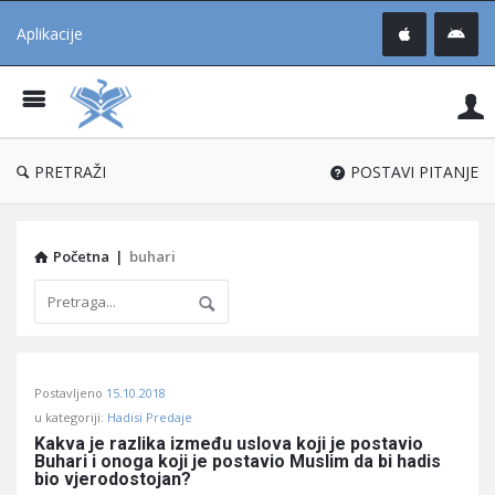
Aplikacije
Pit
Uč
®
PRETRAŽI
POSTAVI PITANJE
Početna
|
buhari
Pitaj
Postavljeno
15.10.2018
Učene
u kategoriji:
Hadisi Predaje
®
Kakva je razlika između uslova koji je postavio 
Buhari i onoga koji je postavio Muslim da bi hadis 
Latest
bio vjerodostojan?