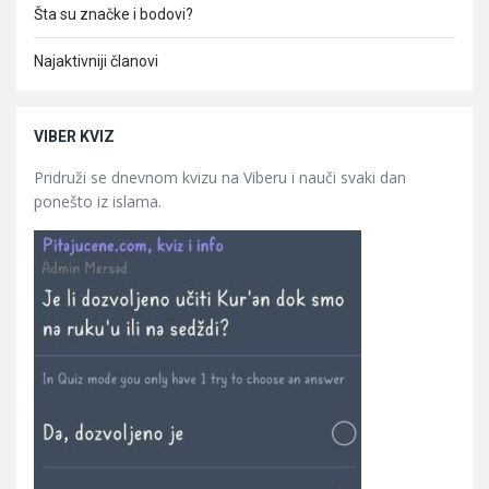
Šta su značke i bodovi?
Najaktivniji članovi
VIBER KVIZ
Pridruži se dnevnom kvizu na Viberu i nauči svaki dan
ponešto iz islama.