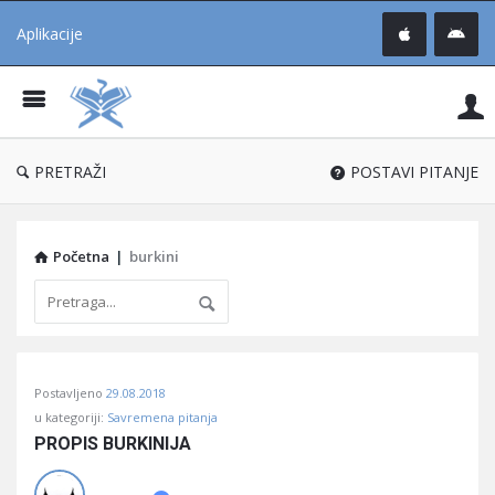
Aplikacije
Pit
Uč
®
PRETRAŽI
POSTAVI PITANJE
Početna
|
burkini
Pitaj
Postavljeno
29.08.2018
Učene
u kategoriji:
Savremena pitanja
®
PROPIS BURKINIJA
Latest