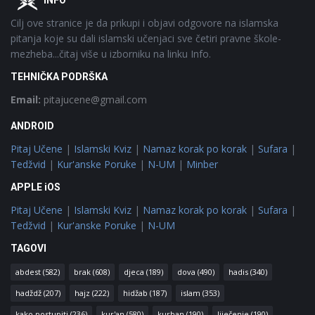
INFO
Cilj ove stranice je da prikupi i objavi odgovore na islamska
pitanja koje su dali islamski učenjaci sve četiri pravne škole-
mezheba...čitaj više u izborniku na linku Info.
TEHNIČKA PODRŠKA
Email:
pitajucene@gmail.com
ANDROID
Pitaj Učene
|
Islamski Kviz
|
Namaz korak po korak
|
Sufara
|
Tedžvid
|
Kur'anske Poruke
|
N-UM
|
Minber
APPLE iOS
Pitaj Učene
|
Islamski Kviz
|
Namaz korak po korak
|
Sufara
|
Tedžvid
|
Kur'anske Poruke
|
N-UM
TAGOVI
abdest
(582)
brak
(608)
djeca
(189)
dova
(490)
hadis
(340)
hadždž
(207)
hajz
(222)
hidžab
(187)
islam
(353)
kako postupiti
(236)
kur'an
(580)
kurban
(190)
liječenje
(190)