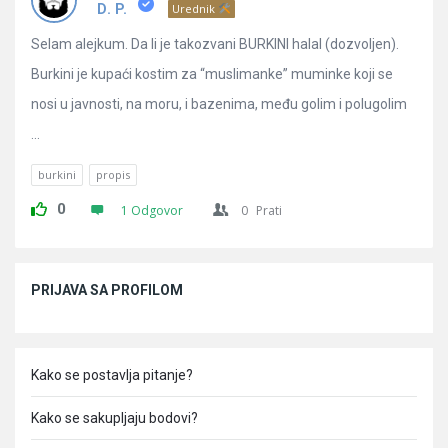
Pitanja
D. P.
Urednik
Selam alejkum. Da li je takozvani BURKINI halal (dozvoljen).
Burkini je kupaći kostim za “muslimanke” muminke koji se
nosi u javnosti, na moru, i bazenima, među golim i polugolim
...
burkini
propis
0
1 Odgovor
0
Prati
Sidebar
PRIJAVA SA PROFILOM
Kako se postavlja pitanje?
Kako se sakupljaju bodovi?