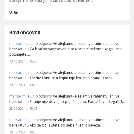
stavljamo na kušnju i u zlu i u dobru i Nama ...
Više
NOVI ODGOVORI
mersadm
Ve alejkumu-s-selam ve rahmetullahi ve
je unio odgovor
berekatuhu Za bračno savjetovanje se obratite nekome koga lično
poznajete.…
13.10.2024 u 15:25
mersadm
Ve alejkumu-s-selam ve rahmetullahi ve
je unio odgovor
berekatuhu Tražite tiknture u kojim nije korišten etanol. One u…
28.09.2024 u 19:26
mersadm
Ve alejkumu-s-selam ve rahmetullahi ve
je unio odgovor
berekatuhu Pitanje nije dovoljno pojašenjeno. Pas je čuvar čega? U…
28.09.2024 u 19:25
mersadm
Ve alejkumu-s-selam ve rahmetullahi ve
je unio odgovor
berekatuhu Ako se bojiš štete po sebe nije ti obaveza…
28.09.2024 u 19:23