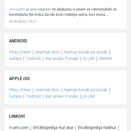
mersadm
Ve alejkumu-s-selam ve rahmetullahi ve
je unio odgovor
berekatuhu Ne treba da ide kod roditelja sama, bez muža.…
28.09.2024 u 19:21
ANDROID
Pitaj Učene
|
Islamski Kviz
|
Namaz korak po korak
|
Sufara
|
Tedžvid
|
Kur'anske Poruke
|
N-UM
|
Minber
APPLE iOS
Pitaj Učene
|
Islamski Kviz
|
Namaz korak po korak
|
Sufara
|
Tedžvid
|
Kur'anske Poruke
|
N-UM
LINKOVI
n-um.com
|
Enciklopedija Kur'ana
|
Enciklopedija hadisa
|