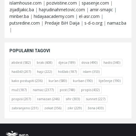
islamhouse.com
|
pozivistine.com
|
spasenje.com
|
zijadljakic.ba
|
hajrudinahmetovic.com
|
amir-smajic
|
minber.ba
|
hidayaacademy.com
|
el-asr.com
|
putsredine.com
|
Predaje BiH Daija
|
s-d-o.org
|
namaz.ba
|
POPULARNI TAGOVI
abdest
(582)
brak
(608)
djeca
(189)
dova
(490)
hadis
(340)
hadždž
(207)
hajz
(222)
hidžab
(187)
islam
(353)
kako postupiti
(236)
kur'an
(580)
kurban
(190)
liječenje
(190)
muž
(187)
namaz
(2377)
post
(748)
propis
(432)
propisi
(207)
ramazan
(246)
sihr
(303)
sunnet
(227)
zabranjeno
(231)
zekat
(356)
zikr
(229)
žena
(433)
Footer
O