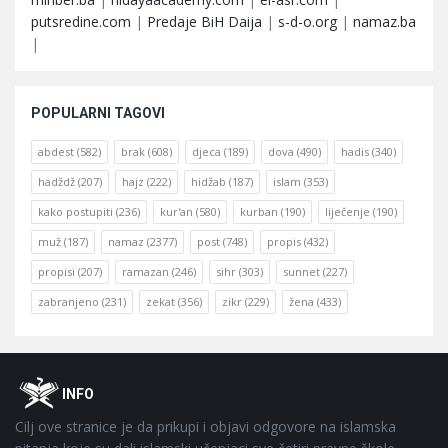
putsredine.com
|
Predaje BiH Daija
|
s-d-o.org
|
namaz.ba
|
POPULARNI TAGOVI
abdest
(582)
brak
(608)
djeca
(189)
dova
(490)
hadis
(340)
hadždž
(207)
hajz
(222)
hidžab
(187)
islam
(353)
kako postupiti
(236)
kur'an
(580)
kurban
(190)
liječenje
(190)
muž
(187)
namaz
(2377)
post
(748)
propis
(432)
propisi
(207)
ramazan
(246)
sihr
(303)
sunnet
(227)
zabranjeno
(231)
zekat
(356)
zikr
(229)
žena
(433)
Footer
O
INFO
Cilj ove stranice je da prikupi i objavi odgovore na islamska