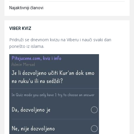
Najaktivniji članovi
VIBER KVIZ
Pridruži se dnevnom kvizu na Viberu i nauči svaki dan
ponešto iz islama.