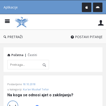
Aplikacije
Pit
Uč
®
PRETRAŽI
POSTAVI PITANJE
Početna
|
Čestiti
Pitaj
Postavljeno
18.10.2018
Učene
u kategoriji:
Kur'an Mushaf Tefsir
®
Na koga se odnosi ajet o zaklinjanju?
Latest