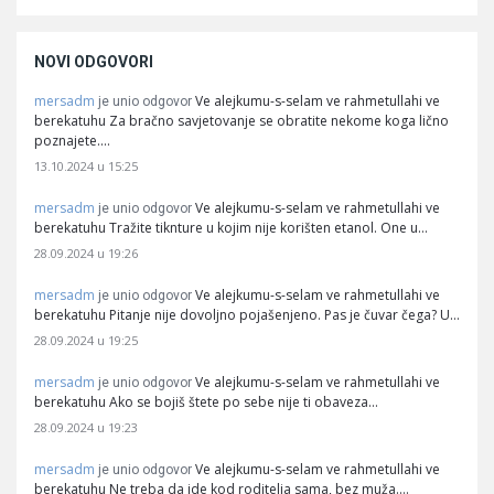
NOVI ODGOVORI
mersadm
Ve alejkumu-s-selam ve rahmetullahi ve
je unio odgovor
berekatuhu Za bračno savjetovanje se obratite nekome koga lično
poznajete.…
13.10.2024 u 15:25
mersadm
Ve alejkumu-s-selam ve rahmetullahi ve
je unio odgovor
berekatuhu Tražite tiknture u kojim nije korišten etanol. One u…
28.09.2024 u 19:26
mersadm
Ve alejkumu-s-selam ve rahmetullahi ve
je unio odgovor
berekatuhu Pitanje nije dovoljno pojašenjeno. Pas je čuvar čega? U…
28.09.2024 u 19:25
mersadm
Ve alejkumu-s-selam ve rahmetullahi ve
je unio odgovor
berekatuhu Ako se bojiš štete po sebe nije ti obaveza…
28.09.2024 u 19:23
mersadm
Ve alejkumu-s-selam ve rahmetullahi ve
je unio odgovor
berekatuhu Ne treba da ide kod roditelja sama, bez muža.…