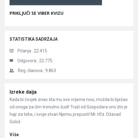
PRIKLJUČI SE VIBER KVIZU
STATISTIKA SADRŽAJA
Pitanja :
22.415
Odgovora :
22.775
Reg. članova :
9.863
Članci
Izreke daija
Kada bi čovjek znao šta mu sve vrijeme nosi, možda bi bježao
od onoga za čim trenutno žudi! Traži od Gospodara ono što je
hajr za tebe, i svoje stvari Njemu prepusti! Mr. Hfz. Džavad
Gološ
Više