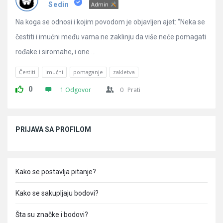
Pitanja
Sedin
Admin
Na koga se odnosi i kojim povodom je objavljen ajet: “Neka se
čestiti i imućni među vama ne zaklinju da više neće pomagati
rođake i siromahe, i one ...
Čestiti
imućni
pomaganje
zakletva
0
1 Odgovor
0
Prati
Sidebar
PRIJAVA SA PROFILOM
Kako se postavlja pitanje?
Kako se sakupljaju bodovi?
Šta su značke i bodovi?