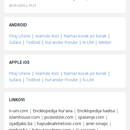
28.09.2024 u 19:21
ANDROID
Pitaj Učene
|
Islamski Kviz
|
Namaz korak po korak
|
Sufara
|
Tedžvid
|
Kur'anske Poruke
|
N-UM
|
Minber
APPLE iOS
Pitaj Učene
|
Islamski Kviz
|
Namaz korak po korak
|
Sufara
|
Tedžvid
|
Kur'anske Poruke
|
N-UM
LINKOVI
n-um.com
|
Enciklopedija Kur'ana
|
Enciklopedija hadisa
|
islamhouse.com
|
pozivistine.com
|
spasenje.com
|
zijadljakic.ba
|
hajrudinahmetovic.com
|
amir-smajic
|
minber.ba
|
hidayaacademy.com
|
el-asr.com
|