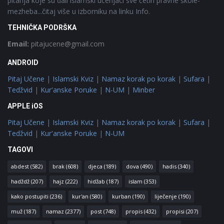
pitanja koje su dali islamski učenjaci sve četiri pravne škole-
mezheba...čitaj više u izborniku na linku Info.
TEHNIČKA PODRŠKA
Email:
pitajucene@gmail.com
ANDROID
Pitaj Učene
|
Islamski Kviz
|
Namaz korak po korak
|
Sufara
|
Tedžvid
|
Kur'anske Poruke
|
N-UM
|
Minber
APPLE iOS
Pitaj Učene
|
Islamski Kviz
|
Namaz korak po korak
|
Sufara
|
Tedžvid
|
Kur'anske Poruke
|
N-UM
TAGOVI
abdest
(582)
brak
(608)
djeca
(189)
dova
(490)
hadis
(340)
hadždž
(207)
hajz
(222)
hidžab
(187)
islam
(353)
kako postupiti
(236)
kur'an
(580)
kurban
(190)
liječenje
(190)
muž
(187)
namaz
(2377)
post
(748)
propis
(432)
propisi
(207)