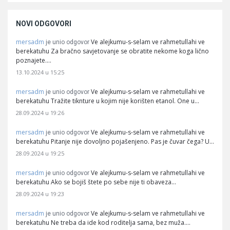
NOVI ODGOVORI
mersadm
Ve alejkumu-s-selam ve rahmetullahi ve
je unio odgovor
berekatuhu Za bračno savjetovanje se obratite nekome koga lično
poznajete.…
13.10.2024 u 15:25
mersadm
Ve alejkumu-s-selam ve rahmetullahi ve
je unio odgovor
berekatuhu Tražite tiknture u kojim nije korišten etanol. One u…
28.09.2024 u 19:26
mersadm
Ve alejkumu-s-selam ve rahmetullahi ve
je unio odgovor
berekatuhu Pitanje nije dovoljno pojašenjeno. Pas je čuvar čega? U…
28.09.2024 u 19:25
mersadm
Ve alejkumu-s-selam ve rahmetullahi ve
je unio odgovor
berekatuhu Ako se bojiš štete po sebe nije ti obaveza…
28.09.2024 u 19:23
mersadm
Ve alejkumu-s-selam ve rahmetullahi ve
je unio odgovor
berekatuhu Ne treba da ide kod roditelja sama, bez muža.…