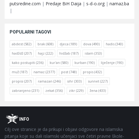
putsredine.com
|
Predaje BiH Daija
|
s-d-o.org
|
namaz.ba
|
POPULARNI TAGOVI
abdest
(582)
brak
(608)
djeca
(189)
dova
(490)
hadis
(340)
hadždž
(207)
hajz
(222)
hidžab
(187)
islam
(353)
kako postupiti
(236)
kur'an
(580)
kurban
(190)
liječenje
(190)
muž
(187)
namaz
(2377)
post
(748)
propis
(432)
propisi
(207)
ramazan
(246)
sihr
(303)
sunnet
(227)
zabranjeno
(231)
zekat
(356)
zikr
(229)
žena
(433)
Footer
O
INFO
Cilj ove stranice je da prikupi i objavi odgovore na islamska
pitanja koje su dali islamski učenjaci sve četiri pravne škole-