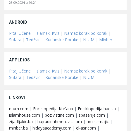
28.09.2024 u 19:21
ANDROID
Pitaj Učene
|
Islamski Kviz
|
Namaz korak po korak
|
Sufara
|
Tedžvid
|
Kur'anske Poruke
|
N-UM
|
Minber
APPLE iOS
Pitaj Učene
|
Islamski Kviz
|
Namaz korak po korak
|
Sufara
|
Tedžvid
|
Kur'anske Poruke
|
N-UM
LINKOVI
n-um.com
|
Enciklopedija Kur'ana
|
Enciklopedija hadisa
|
islamhouse.com
|
pozivistine.com
|
spasenje.com
|
zijadljakic.ba
|
hajrudinahmetovic.com
|
amir-smajic
|
minber.ba
|
hidayaacademy.com
|
el-asr.com
|