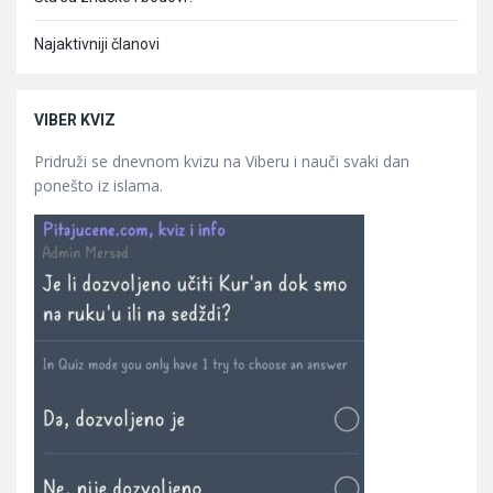
Najaktivniji članovi
VIBER KVIZ
Pridruži se dnevnom kvizu na Viberu i nauči svaki dan
ponešto iz islama.