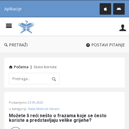
Aplikacije
Pit
Uč
®
PRETRAŽI
POSTAVI PITANJE
Početna
|
često koriste
Pitaj
Postavljeno
23.09.2020
Učene
u kategoriji:
Halal Mekruh Haram
®
Možete li reći nešto o frazama koje se često 
koriste a predstavljaju velike grijehe?
Latest