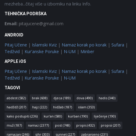
mezheba...čitaj više u izborniku na linku Info.
TEHNIČKA PODRŠKA
Email:
pitajucene@gmail.com
ANDROID
Pitaj Učene
|
Islamski Kviz
|
Namaz korak po korak
|
Sufara
|
Tedžvid
|
Kur'anske Poruke
|
N-UM
|
Minber
APPLE iOS
Pitaj Učene
|
Islamski Kviz
|
Namaz korak po korak
|
Sufara
|
Tedžvid
|
Kur'anske Poruke
|
N-UM
TAGOVI
abdest
(582)
brak
(608)
djeca
(189)
dova
(490)
hadis
(340)
hadždž
(207)
hajz
(222)
hidžab
(187)
islam
(353)
kako postupiti
(236)
kur'an
(580)
kurban
(190)
liječenje
(190)
muž
(187)
namaz
(2377)
post
(748)
propis
(432)
propisi
(207)
ramazan
(246)
sihr
(303)
sunnet
(227)
zabranjeno
(231)