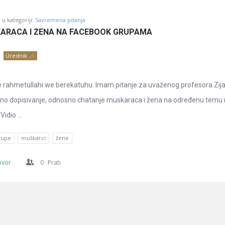
u kategoriji:
Savremena pitanja
ARACA I ŽENA NA FACEBOOK GRUPAMA
Urednik
 rahmetullahi we berekatuhu. Imam pitanje za uvaženog profesora Zij
ljeno dopisivanje, odnosno chatanje muskaraca i žena na određenu temu
dio ...
rupe
muškarci
žene
ovor
0
Prati