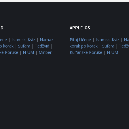
ID
APPLE iOS
čene
|
Islamski Kviz
|
Namaz
Pitaj Učene
|
Islamski Kviz
|
N
o korak
|
Sufara
|
Tedžvid
|
korak po korak
|
Sufara
|
Tedž
ke Poruke
|
N-UM
|
Minber
Kur'anske Poruke
|
N-UM