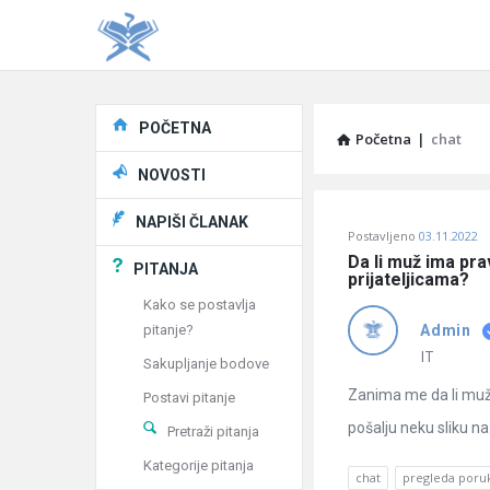
Explore
POČETNA
Početna
|
chat
NOVOSTI
Pitaj
NAPIŠI ČLANAK
Postavljeno
03.11.2022
Učene
Da li muž ima pr
PITANJA
prijateljicama?
®
Kako se postavlja
pitanje?
Admin
Latest
IT
Sakupljanje bodove
Pitanja
Zanima me da li muž 
Postavi pitanje
pošalju neku sliku 
Pretraži pitanja
Kategorije pitanja
chat
pregleda poru