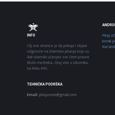
Footer
O
ANDRO
Pitaj U
INFO
korak p
Cilj ove stranice je da prikupi i objavi
Kur'ans
odgovore na islamska pitanja koje su
dali islamski učenjaci sve četiri pravne
škole-mezheba...čitaj više u izborniku
na linku Info.
TEHNIČKA PODRŠKA
Email:
pitajucene@gmail.com