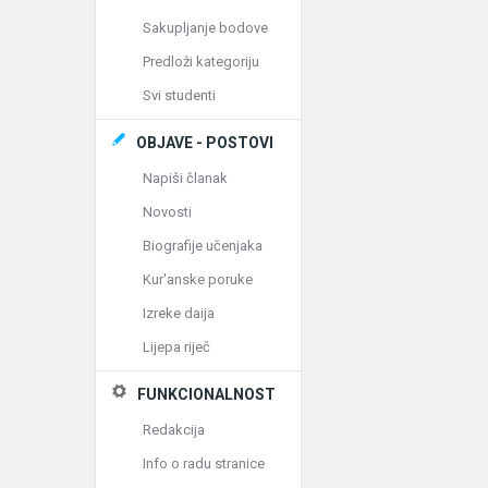
Sakupljanje bodove
Predloži kategoriju
Svi studenti
OBJAVE - POSTOVI
Napiši članak
Novosti
Biografije učenjaka
Kur'anske poruke
Izreke daija
Lijepa riječ
FUNKCIONALNOST
Redakcija
Info o radu stranice