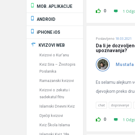
MOB. APLIKACIJE
0
1 Odg
ANDROID
iPHONE iOS
Postavljeno
18.03.2021
KVIZOVI WEB
Da li je dozvolje
upoznavanja?
Kvizovi o Kur'anu
Kviz Sira – Životopis
Mustafa
Poslanika
Ramazanski kvizovi
Es selamu alejkum ve
Kvizovi o zekatu i
djevojkom preko dru
sadekatul fitru
chat
dopisivanje
Islamski Dnevni Kviz
Dječiji kvizovi
0
1 Odg
Kviz Škola Islama
Islamski Kviz 18+