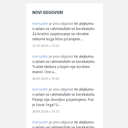
NOVI ODGOVORI
mersadm
Ve alejkumu-
je unio odgovor
s-selam ve rahmetullahi ve berekatuhu
Za bračno savjetovanje se obratite
nekome koga lično poznajete.…
13.10.2024 u 15:25
mersadm
Ve alejkumu-
je unio odgovor
s-selam ve rahmetullahi ve berekatuhu
Tražite tiknture u kojim nije korišten
etanol. One u…
28.09.2024 u 19:26
mersadm
Ve alejkumu-
je unio odgovor
s-selam ve rahmetullahi ve berekatuhu
Pitanje nije dovoljno pojašenjeno. Pas
je čuvar čega? U…
28.09.2024 u 19:25
mersadm
Ve alejkumu-
je unio odgovor
s-selam ve rahmetullahi ve berekatuhu