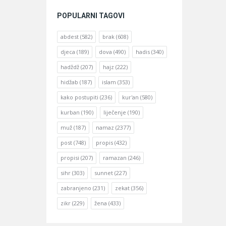
POPULARNI TAGOVI
abdest
(582)
brak
(608)
djeca
(189)
dova
(490)
hadis
(340)
hadždž
(207)
hajz
(222)
hidžab
(187)
islam
(353)
kako postupiti
(236)
kur'an
(580)
kurban
(190)
liječenje
(190)
muž
(187)
namaz
(2377)
post
(748)
propis
(432)
propisi
(207)
ramazan
(246)
sihr
(303)
sunnet
(227)
zabranjeno
(231)
zekat
(356)
zikr
(229)
žena
(433)