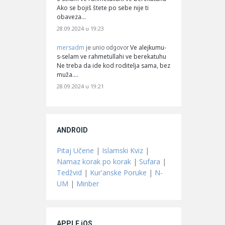
Ako se bojiš štete po sebe nije ti
obaveza…
28.09.2024 u 19:23
mersadm
Ve alejkumu-
je unio odgovor
s-selam ve rahmetullahi ve berekatuhu
Ne treba da ide kod roditelja sama, bez
muža.…
28.09.2024 u 19:21
ANDROID
Pitaj Učene
|
Islamski Kviz
|
Namaz korak po korak
|
Sufara
|
Tedžvid
|
Kur'anske Poruke
|
N-
UM
|
Minber
APPLE iOS