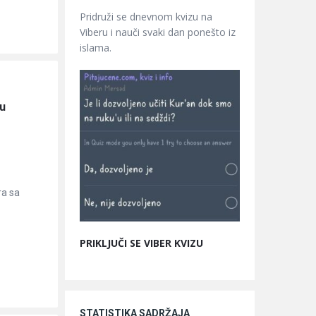
Pridruži se dnevnom kvizu na
Viberu i nauči svaki dan ponešto iz
islama.
u 
ra sa
PRIKLJUČI SE VIBER KVIZU
STATISTIKA SADRŽAJA