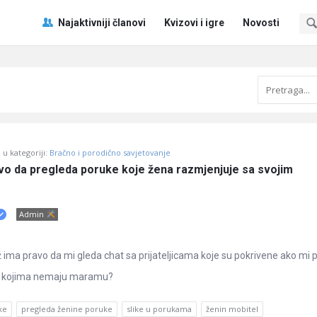
Pitaj
Pitaj
Najaktivniji članovi
Kvizovi i igre
Novosti
Učene
Učene
®
®
Navigacija
u kategoriji:
Bračno i porodično savjetovanje
avo da pregleda poruke koje žena razmjenjuje sa svojim 
Admin
ima pravo da mi gleda chat sa prijateljicama koje su pokrivene ako mi
na kojima nemaju maramu?
ke
pregleda ženine poruke
slike u porukama
ženin mobitel