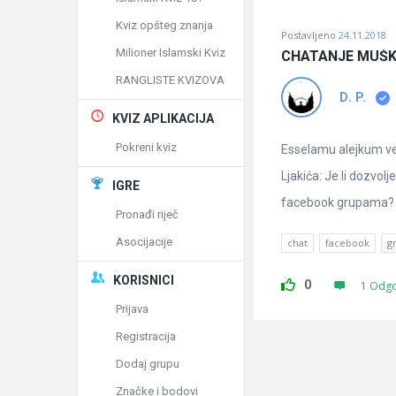
Kviz opšteg znanja
Postavljeno
24.11.2018
Milioner Islamski Kviz
CHATANJE MUŠK
RANGLISTE KVIZOVA
D. P.
KVIZ APLIKACIJA
Pokreni kviz
Esselamu alejkum ve
Ljakića: Je li dozvo
IGRE
facebook grupama? Vi
Pronađi riječ
Asocijacije
chat
facebook
g
KORISNICI
0
1 Odg
Prijava
Registracija
Dodaj grupu
Značke i bodovi