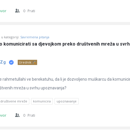
ovor
0
Prati
u kategoriji:
Savremena pitanja
no komunicirati sa djevojkom preko društvenih mreža u svrh
 Zg
Urednik
 rahmetullahi ve berekatuhu, da li je dozvoljeno muškarcu da komunici
štvenih mreža u svrhu upoznavanja?
društvene mreže
komunicira
upoznavanje
ovor
0
Prati