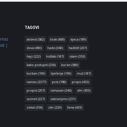
TAGOVI
amaz
abdest
(582)
brak
(608)
djeca
(189)
vid
|
dova
(490)
hadis
(340)
hadždž
(207)
hajz
(222)
hidžab
(187)
islam
(353)
kako postupiti
(236)
kur'an
(580)
kurban
(190)
liječenje
(190)
muž
(187)
namaz
(2377)
post
(748)
propis
(432)
propisi
(207)
ramazan
(246)
sihr
(303)
sunnet
(227)
zabranjeno
(231)
zekat
(356)
zikr
(229)
žena
(433)