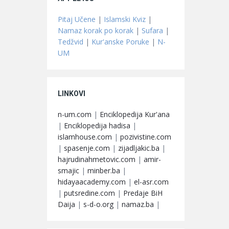
Pitaj Učene
|
Islamski Kviz
|
Namaz korak po korak
|
Sufara
|
Tedžvid
|
Kur'anske Poruke
|
N-
UM
LINKOVI
n-um.com
|
Enciklopedija Kur'ana
|
Enciklopedija hadisa
|
islamhouse.com
|
pozivistine.com
|
spasenje.com
|
zijadljakic.ba
|
hajrudinahmetovic.com
|
amir-
smajic
|
minber.ba
|
hidayaacademy.com
|
el-asr.com
|
putsredine.com
|
Predaje BiH
Daija
|
s-d-o.org
|
namaz.ba
|