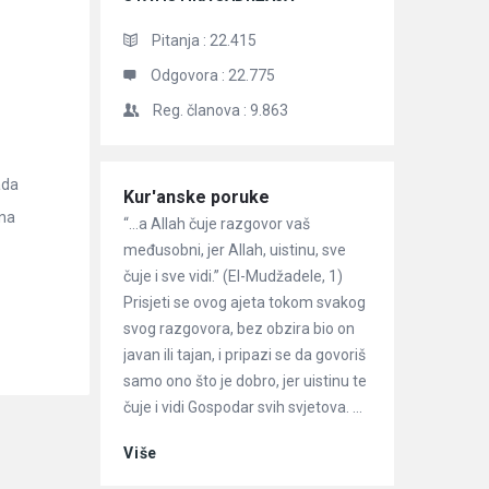
Pitanja :
22.415
Odgovora :
22.775
Reg. članova :
9.863
ada
Članci
Kur'anske poruke
 na
“…a Allah čuje razgovor vaš
međusobni, jer Allah, uistinu, sve
čuje i sve vidi.” (El-Mudžadele, 1)
Prisjeti se ovog ajeta tokom svakog
svog razgovora, bez obzira bio on
javan ili tajan, i pripazi se da govoriš
samo ono što je dobro, jer uistinu te
čuje i vidi Gospodar svih svjetova. ...
Više