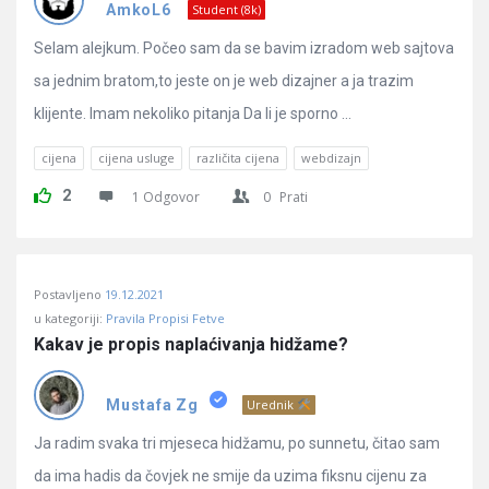
Pitanja
AmkoL6
Student (8k)
Selam alejkum. Počeo sam da se bavim izradom web sajtova
sa jednim bratom,to jeste on je web dizajner a ja trazim
klijente. Imam nekoliko pitanja Da li je sporno ...
cijena
cijena usluge
različita cijena
webdizajn
2
1 Odgovor
0
Prati
Postavljeno
19.12.2021
u kategoriji:
Pravila Propisi Fetve
Kakav je propis naplaćivanja hidžame?
Mustafa Zg
Urednik
Ja radim svaka tri mjeseca hidžamu, po sunnetu, čitao sam
da ima hadis da čovjek ne smije da uzima fiksnu cijenu za