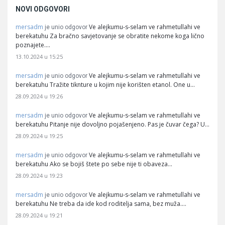
NOVI ODGOVORI
mersadm
Ve alejkumu-s-selam ve rahmetullahi ve
je unio odgovor
berekatuhu Za bračno savjetovanje se obratite nekome koga lično
poznajete.…
13.10.2024 u 15:25
mersadm
Ve alejkumu-s-selam ve rahmetullahi ve
je unio odgovor
berekatuhu Tražite tiknture u kojim nije korišten etanol. One u…
28.09.2024 u 19:26
mersadm
Ve alejkumu-s-selam ve rahmetullahi ve
je unio odgovor
berekatuhu Pitanje nije dovoljno pojašenjeno. Pas je čuvar čega? U…
28.09.2024 u 19:25
mersadm
Ve alejkumu-s-selam ve rahmetullahi ve
je unio odgovor
berekatuhu Ako se bojiš štete po sebe nije ti obaveza…
28.09.2024 u 19:23
mersadm
Ve alejkumu-s-selam ve rahmetullahi ve
je unio odgovor
berekatuhu Ne treba da ide kod roditelja sama, bez muža.…
28.09.2024 u 19:21