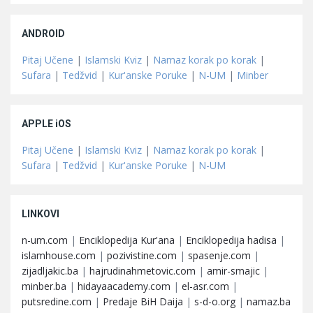
ANDROID
Pitaj Učene
|
Islamski Kviz
|
Namaz korak po korak
|
Sufara
|
Tedžvid
|
Kur'anske Poruke
|
N-UM
|
Minber
APPLE iOS
Pitaj Učene
|
Islamski Kviz
|
Namaz korak po korak
|
Sufara
|
Tedžvid
|
Kur'anske Poruke
|
N-UM
LINKOVI
n-um.com
|
Enciklopedija Kur'ana
|
Enciklopedija hadisa
|
islamhouse.com
|
pozivistine.com
|
spasenje.com
|
zijadljakic.ba
|
hajrudinahmetovic.com
|
amir-smajic
|
minber.ba
|
hidayaacademy.com
|
el-asr.com
|
putsredine.com
|
Predaje BiH Daija
|
s-d-o.org
|
namaz.ba