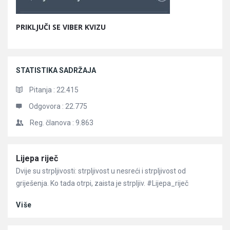
PRIKLJUČI SE VIBER KVIZU
STATISTIKA SADRŽAJA
Pitanja :
22.415
Odgovora :
22.775
Reg. članova :
9.863
Članci
Lijepa riječ
Dvije su strpljivosti: strpljivost u nesreći i strpljivost od
griješenja. Ko tada otrpi, zaista je strpljiv. #Lijepa_riječ
Više