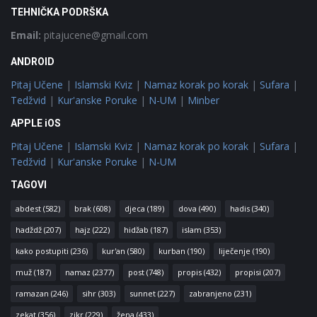
TEHNIČKA PODRŠKA
Email:
pitajucene@gmail.com
ANDROID
Pitaj Učene
|
Islamski Kviz
|
Namaz korak po korak
|
Sufara
|
Tedžvid
|
Kur'anske Poruke
|
N-UM
|
Minber
APPLE iOS
Pitaj Učene
|
Islamski Kviz
|
Namaz korak po korak
|
Sufara
|
Tedžvid
|
Kur'anske Poruke
|
N-UM
TAGOVI
abdest
(582)
brak
(608)
djeca
(189)
dova
(490)
hadis
(340)
hadždž
(207)
hajz
(222)
hidžab
(187)
islam
(353)
kako postupiti
(236)
kur'an
(580)
kurban
(190)
liječenje
(190)
muž
(187)
namaz
(2377)
post
(748)
propis
(432)
propisi
(207)
ramazan
(246)
sihr
(303)
sunnet
(227)
zabranjeno
(231)
zekat
(356)
zikr
(229)
žena
(433)