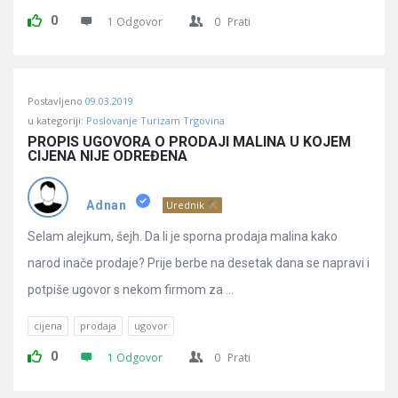
0
1 Odgovor
0
Prati
Postavljeno
09.03.2019
u kategoriji:
Poslovanje Turizam Trgovina
PROPIS UGOVORA O PRODAJI MALINA U KOJEM 
CIJENA NIJE ODREĐENA
Adnan
Urednik
Selam alejkum, šejh. Da li je sporna prodaja malina kako
narod inače prodaje? Prije berbe na desetak dana se napravi i
potpiše ugovor s nekom firmom za ...
cijena
prodaja
ugovor
0
1 Odgovor
0
Prati