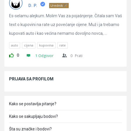
D. P.
Urednik
Es-selamu alejkum. Molim Vas za pojašnjenje. Čitala sam Vaš
text o kupovini na rate uz povećanje cijene. Muž i ja trebamo
kupovati auto i kao većina nemamo dovoljno novca, ...
auto
cijena
kupovina
rate
0
1 Odgovor
0
Prati
Sidebar
PRIJAVA SA PROFILOM
Kako se postavlja pitanje?
Kako se sakupljaju bodovi?
Šta su značke i bodovi?