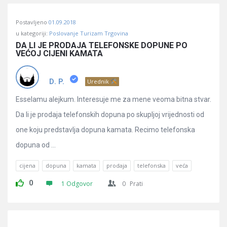
Postavljeno
01.09.2018
u kategoriji:
Poslovanje Turizam Trgovina
DA LI JE PRODAJA TELEFONSKE DOPUNE PO 
VEĆOJ CIJENI KAMATA
D. P.
Urednik
Esselamu alejkum. Interesuje me za mene veoma bitna stvar.
Da li je prodaja telefonskih dopuna po skupljoj vrijednosti od
one koju predstavlja dopuna kamata. Recimo telefonska
dopuna od ...
cijena
dopuna
kamata
prodaja
telefonska
veća
0
1 Odgovor
0
Prati