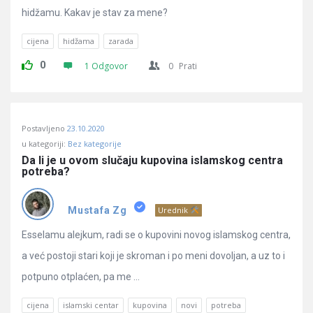
hidžamu. Kakav je stav za mene?
cijena
hidžama
zarada
0
1 Odgovor
0
Prati
Postavljeno
23.10.2020
u kategoriji:
Bez kategorije
Da li je u ovom slučaju kupovina islamskog centra 
potreba?
Mustafa Zg
Urednik
Esselamu alejkum, radi se o kupovini novog islamskog centra,
a već postoji stari koji je skroman i po meni dovoljan, a uz to i
potpuno otplaćen, pa me ...
cijena
islamski centar
kupovina
novi
potreba