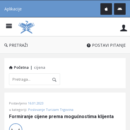
Aplikacije
Pit
Uč
®
PRETRAŽI
POSTAVI PITANJE
Početna
|
cijena
Pitaj
Postavljeno
16.01.2023
Učene
u kategoriji:
Poslovanje Turizam Trgovina
®
Formiranje cijene prema mogućnostima klijenta
Latest