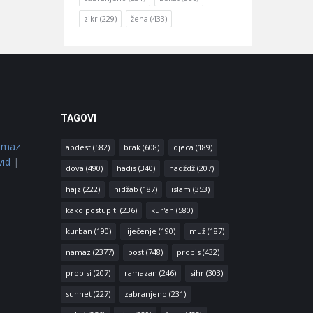
zikr
(229)
žena
(433)
TAGOVI
amaz
abdest
(582)
brak
(608)
djeca
(189)
vid
|
dova
(490)
hadis
(340)
hadždž
(207)
hajz
(222)
hidžab
(187)
islam
(353)
kako postupiti
(236)
kur'an
(580)
kurban
(190)
liječenje
(190)
muž
(187)
namaz
(2377)
post
(748)
propis
(432)
propisi
(207)
ramazan
(246)
sihr
(303)
sunnet
(227)
zabranjeno
(231)