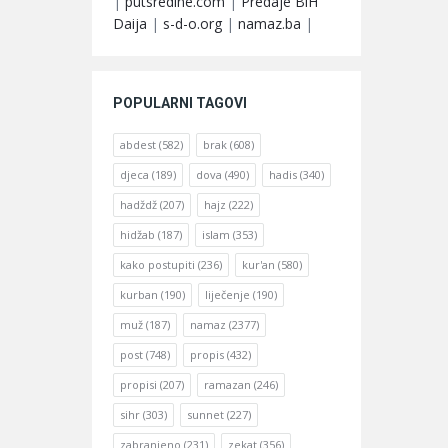
|
putsredine.com
|
Predaje BiH
Daija
|
s-d-o.org
|
namaz.ba
|
POPULARNI TAGOVI
abdest
(582)
brak
(608)
djeca
(189)
dova
(490)
hadis
(340)
hadždž
(207)
hajz
(222)
hidžab
(187)
islam
(353)
kako postupiti
(236)
kur'an
(580)
kurban
(190)
liječenje
(190)
muž
(187)
namaz
(2377)
post
(748)
propis
(432)
propisi
(207)
ramazan
(246)
sihr
(303)
sunnet
(227)
zabranjeno
(231)
zekat
(356)