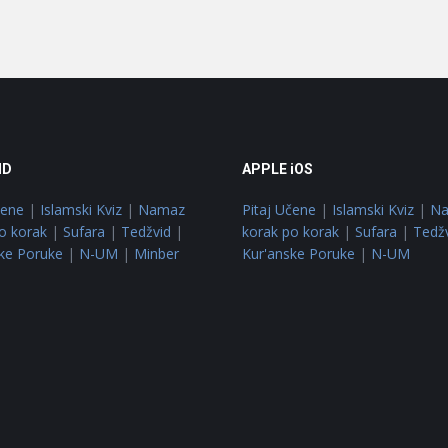
ID
APPLE iOS
čene
|
Islamski Kviz
|
Namaz
Pitaj Učene
|
Islamski Kviz
|
N
o korak
|
Sufara
|
Tedžvid
|
korak po korak
|
Sufara
|
Tedž
ke Poruke
|
N-UM
|
Minber
Kur'anske Poruke
|
N-UM