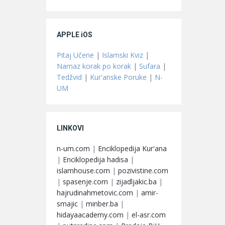
APPLE iOS
Pitaj Učene
|
Islamski Kviz
|
Namaz korak po korak
|
Sufara
|
Tedžvid
|
Kur'anske Poruke
|
N-
UM
LINKOVI
n-um.com
|
Enciklopedija Kur'ana
|
Enciklopedija hadisa
|
islamhouse.com
|
pozivistine.com
|
spasenje.com
|
zijadljakic.ba
|
hajrudinahmetovic.com
|
amir-
smajic
|
minber.ba
|
hidayaacademy.com
|
el-asr.com