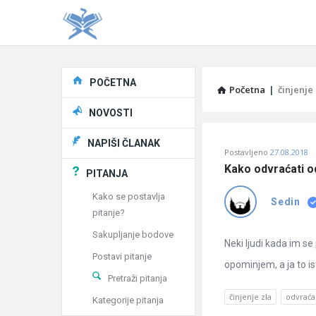
Explore
POČETNA
Početna
|
činjenje 
NOVOSTI
Pitaj
NAPIŠI ČLANAK
Postavljeno
27.08.2018
Učene
Kako odvraćati od
PITANJA
®
Kako se postavlja
Sedin
pitanje?
Latest
Sakupljanje bodove
Pitanja
Neki ljudi kada im s
Postavi pitanje
opominjem, a ja to ist
Pretraži pitanja
činjenje zla
odvraća
Kategorije pitanja