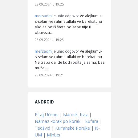
28.09.2024 u 19:25
mersadm
Ve alejkumu-
je unio odgovor
s-selam ve rahmetullahi ve berekatuhu
Ako se bojiš štete po sebe nije ti
obaveza…
28.09.2024 u 19:23
mersadm
Ve alejkumu-
je unio odgovor
s-selam ve rahmetullahi ve berekatuhu
Ne treba da ide kod roditelja sama, bez
muža.…
28.09.2024 u 19:21
ANDROID
Pitaj Učene
|
Islamski Kviz
|
Namaz korak po korak
|
Sufara
|
Tedžvid
|
Kur'anske Poruke
|
N-
UM
|
Minber