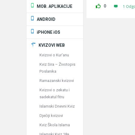
0
MOB. APLIKACIJE
1 Odg
ANDROID
iPHONE iOS
KVIZOVI WEB
Kvizovi o Kur'anu
Kviz Sira – Životopis
Poslanika
Ramazanski kvizovi
Kvizovi o zekatu i
sadekatul fitru
Islamski Dnevni Kviz
Dječiji kvizovi
Kviz Škola Islama
Islamski Kviz 18+