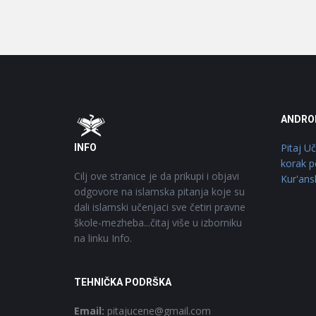
Footer
O
ANDRO
Pitaj U
INFO
korak p
Cilj ove stranice je da prikupi i objavi
Kur'ans
odgovore na islamska pitanja koje su
dali islamski učenjaci sve četiri pravne
škole-mezheba...čitaj više u izborniku
na linku Info.
TEHNIČKA PODRŠKA
Email:
pitajucene@gmail.com