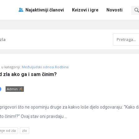
Pitaj
Pitaj
Najaktivniji članovi
Kvizovi i igre
Novosti
Učene
Učene
®
®
Navigacija
zla
u kategoriji:
Međuljudski odnosi Rodbina
 zla ako ga i sam činim?
Admin
e prigovori što ne opominju druge za kakvo loše djelo odgovaraju: “Kako 
o činim!?” Ovaj stav oni pravdaju ...
nje od zla
zlo