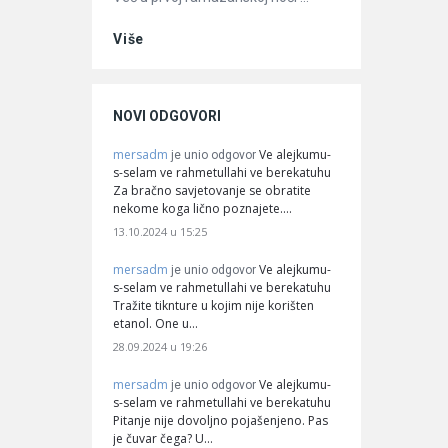
Više
NOVI ODGOVORI
mersadm
Ve alejkumu-
je unio odgovor
s-selam ve rahmetullahi ve berekatuhu
Za bračno savjetovanje se obratite
nekome koga lično poznajete.…
13.10.2024 u 15:25
mersadm
Ve alejkumu-
je unio odgovor
s-selam ve rahmetullahi ve berekatuhu
Tražite tiknture u kojim nije korišten
etanol. One u…
28.09.2024 u 19:26
mersadm
Ve alejkumu-
je unio odgovor
s-selam ve rahmetullahi ve berekatuhu
Pitanje nije dovoljno pojašenjeno. Pas
je čuvar čega? U…