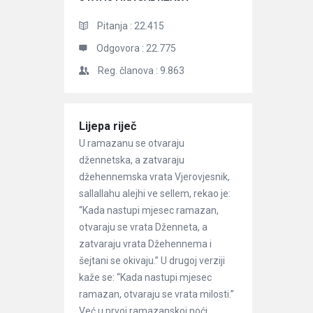
Pitanja :
22.415
Odgovora :
22.775
Reg. članova :
9.863
Članci
Lijepa riječ
U ramazanu se otvaraju
džennetska, a zatvaraju
džehennemska vrata Vjerovjesnik,
sallallahu alejhi ve sellem, rekao je:
“Kada nastupi mjesec ramazan,
otvaraju se vrata Dženneta, a
zatvaraju vrata Džehennema i
šejtani se okivaju.” U drugoj verziji
kaže se: “Kada nastupi mjesec
ramazan, otvaraju se vrata milosti.”
Već u prvoj ramazanskoj noći ...