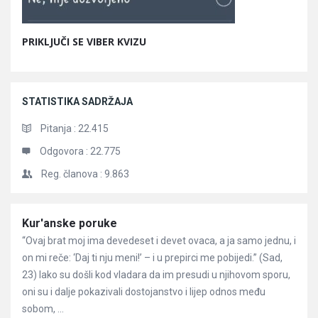
PRIKLJUČI SE VIBER KVIZU
STATISTIKA SADRŽAJA
Pitanja :
22.415
Odgovora :
22.775
Reg. članova :
9.863
Članci
Kur'anske poruke
“Ovaj brat moj ima devedeset i devet ovaca, a ja samo jednu, i
on mi reče: ‘Daj ti nju meni!’ – i u prepirci me pobijedi.” (Sad,
23) Iako su došli kod vladara da im presudi u njihovom sporu,
oni su i dalje pokazivali dostojanstvo i lijep odnos među
sobom, ...