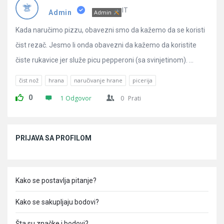
Pitanja
IT
Admin
Admin
Kada naručimo pizzu, obavezni smo da kažemo da se koristi
čist rezač. Jesmo li onda obavezni da kažemo da koristite
čiste rukavice jer služe picu pepperoni (sa svinjetinom). ...
čist nož
hrana
naručivanje hrane
picerija
0
1 Odgovor
0
Prati
Sidebar
PRIJAVA SA PROFILOM
Kako se postavlja pitanje?
Kako se sakupljaju bodovi?
Šta su značke i bodovi?