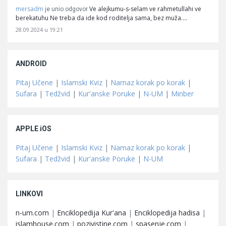
mersadm
Ve alejkumu-s-selam ve rahmetullahi ve
je unio odgovor
berekatuhu Ne treba da ide kod roditelja sama, bez muža.…
28.09.2024 u 19:21
ANDROID
Pitaj Učene
|
Islamski Kviz
|
Namaz korak po korak
|
Sufara
|
Tedžvid
|
Kur'anske Poruke
|
N-UM
|
Minber
APPLE iOS
Pitaj Učene
|
Islamski Kviz
|
Namaz korak po korak
|
Sufara
|
Tedžvid
|
Kur'anske Poruke
|
N-UM
LINKOVI
n-um.com
|
Enciklopedija Kur'ana
|
Enciklopedija hadisa
|
islamhouse.com
|
pozivistine.com
|
spasenje.com
|