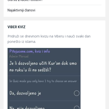
Najaktivniji članovi
VIBER KVIZ
Pridruži se dnevnom kvizu na Viberu i nauči svaki dan
ponešto iz islama.