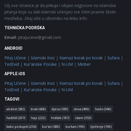
Cilj ove stranice je da prikupi i objavi odgovore na islamska
pitanja koje su dali islamski učenjaci sve četiri pravne škole-
mezheba...čitaj više u izborniku na linku Info.
TEHNIČKA PODRŠKA
Email:
pitajucene@gmail.com
ANDROID
Pitaj Učene
|
Islamski Kviz
|
Namaz korak po korak
|
Sufara
|
Tedžvid
|
Kur'anske Poruke
|
N-UM
|
Minber
APPLE iOS
Pitaj Učene
|
Islamski Kviz
|
Namaz korak po korak
|
Sufara
|
Tedžvid
|
Kur'anske Poruke
|
N-UM
TAGOVI
abdest
(582)
brak
(608)
djeca
(189)
dova
(490)
hadis
(340)
hadždž
(207)
hajz
(222)
hidžab
(187)
islam
(353)
kako postupiti
(236)
kur'an
(580)
kurban
(190)
liječenje
(190)