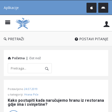
Aplikacije
Pit
Uč
®
PRETRAŽI
POSTAVI PITANJE
Početna
|
čist nož
Pitaj
Postavljeno
24.07.2019
Učene
u kategoriji:
Hrana Piće
®
Kako postupiti kada naručujemo hranu iz restorana 
gdje ima i svinjetine?
Latest