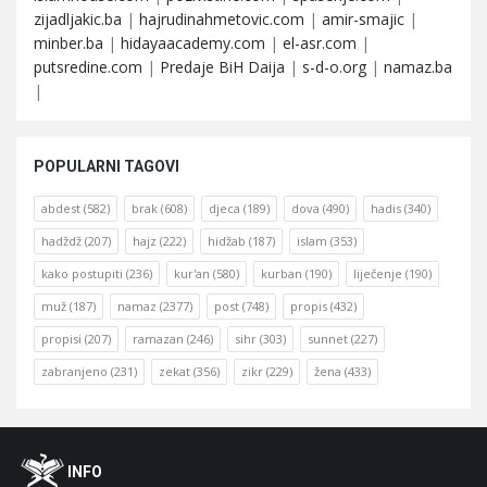
zijadljakic.ba
|
hajrudinahmetovic.com
|
amir-smajic
|
minber.ba
|
hidayaacademy.com
|
el-asr.com
|
putsredine.com
|
Predaje BiH Daija
|
s-d-o.org
|
namaz.ba
|
POPULARNI TAGOVI
abdest
(582)
brak
(608)
djeca
(189)
dova
(490)
hadis
(340)
hadždž
(207)
hajz
(222)
hidžab
(187)
islam
(353)
kako postupiti
(236)
kur'an
(580)
kurban
(190)
liječenje
(190)
muž
(187)
namaz
(2377)
post
(748)
propis
(432)
propisi
(207)
ramazan
(246)
sihr
(303)
sunnet
(227)
zabranjeno
(231)
zekat
(356)
zikr
(229)
žena
(433)
Footer
O
INFO