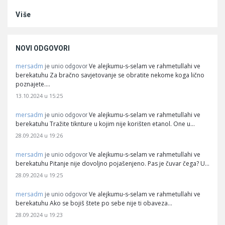
Više
NOVI ODGOVORI
mersadm
Ve alejkumu-s-selam ve rahmetullahi ve
je unio odgovor
berekatuhu Za bračno savjetovanje se obratite nekome koga lično
poznajete.…
13.10.2024 u 15:25
mersadm
Ve alejkumu-s-selam ve rahmetullahi ve
je unio odgovor
berekatuhu Tražite tiknture u kojim nije korišten etanol. One u…
28.09.2024 u 19:26
mersadm
Ve alejkumu-s-selam ve rahmetullahi ve
je unio odgovor
berekatuhu Pitanje nije dovoljno pojašenjeno. Pas je čuvar čega? U…
28.09.2024 u 19:25
mersadm
Ve alejkumu-s-selam ve rahmetullahi ve
je unio odgovor
berekatuhu Ako se bojiš štete po sebe nije ti obaveza…
28.09.2024 u 19:23