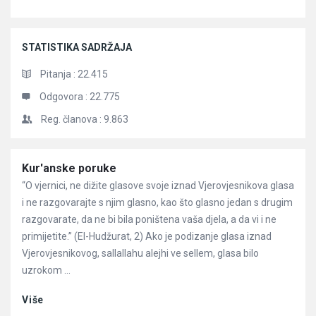
STATISTIKA SADRŽAJA
Pitanja :
22.415
Odgovora :
22.775
Reg. članova :
9.863
Članci
Kur'anske poruke
“O vjernici, ne dižite glasove svoje iznad Vjerovjesnikova glasa
i ne razgovarajte s njim glasno, kao što glasno jedan s drugim
razgovarate, da ne bi bila poništena vaša djela, a da vi i ne
primijetite.” (El-Hudžurat, 2) Ako je podizanje glasa iznad
Vjerovjesnikovog, sallallahu alejhi ve sellem, glasa bilo
uzrokom ...
Više