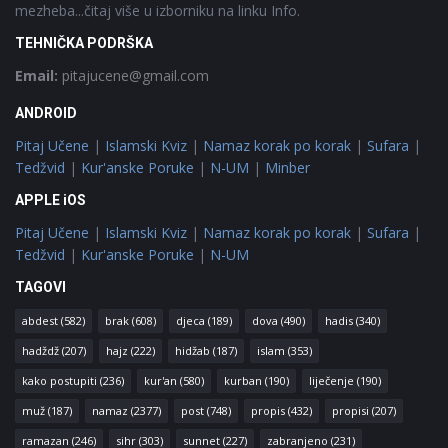
mezheba...čitaj više u izborniku na linku Info.
TEHNIČKA PODRŠKA
Email:
pitajucene@gmail.com
ANDROID
Pitaj Učene
|
Islamski Kviz
|
Namaz korak po korak
|
Sufara
|
Tedžvid
|
Kur'anske Poruke
|
N-UM
|
Minber
APPLE iOS
Pitaj Učene
|
Islamski Kviz
|
Namaz korak po korak
|
Sufara
|
Tedžvid
|
Kur'anske Poruke
|
N-UM
TAGOVI
abdest
(582)
brak
(608)
djeca
(189)
dova
(490)
hadis
(340)
hadždž
(207)
hajz
(222)
hidžab
(187)
islam
(353)
kako postupiti
(236)
kur'an
(580)
kurban
(190)
liječenje
(190)
muž
(187)
namaz
(2377)
post
(748)
propis
(432)
propisi
(207)
ramazan
(246)
sihr
(303)
sunnet
(227)
zabranjeno
(231)