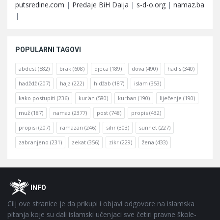
putsredine.com
|
Predaje BiH Daija
|
s-d-o.org
|
namaz.ba
|
POPULARNI TAGOVI
abdest
(582)
brak
(608)
djeca
(189)
dova
(490)
hadis
(340)
hadždž
(207)
hajz
(222)
hidžab
(187)
islam
(353)
kako postupiti
(236)
kur'an
(580)
kurban
(190)
liječenje
(190)
muž
(187)
namaz
(2377)
post
(748)
propis
(432)
propisi
(207)
ramazan
(246)
sihr
(303)
sunnet
(227)
zabranjeno
(231)
zekat
(356)
zikr
(229)
žena
(433)
Footer
O
INFO
Cilj ove stranice je da prikupi i objavi odgovore na islamska
pitanja koje su dali islamski učenjaci sve četiri pravne škole-