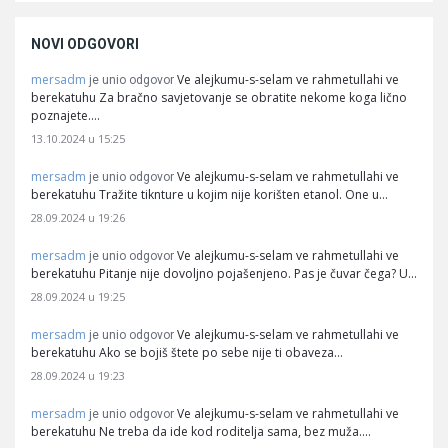
NOVI ODGOVORI
mersadm
Ve alejkumu-s-selam ve rahmetullahi ve
je unio odgovor
berekatuhu Za bračno savjetovanje se obratite nekome koga lično
poznajete.…
13.10.2024 u 15:25
mersadm
Ve alejkumu-s-selam ve rahmetullahi ve
je unio odgovor
berekatuhu Tražite tiknture u kojim nije korišten etanol. One u…
28.09.2024 u 19:26
mersadm
Ve alejkumu-s-selam ve rahmetullahi ve
je unio odgovor
berekatuhu Pitanje nije dovoljno pojašenjeno. Pas je čuvar čega? U…
28.09.2024 u 19:25
mersadm
Ve alejkumu-s-selam ve rahmetullahi ve
je unio odgovor
berekatuhu Ako se bojiš štete po sebe nije ti obaveza…
28.09.2024 u 19:23
mersadm
Ve alejkumu-s-selam ve rahmetullahi ve
je unio odgovor
berekatuhu Ne treba da ide kod roditelja sama, bez muža.…