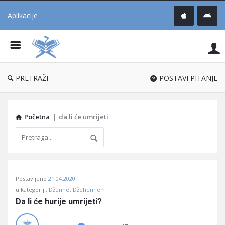
Aplikacije
Pit
Uč
®
PRETRAŽI
POSTAVI PITANJE
Početna
|
da li će umrijeti
Pitaj
Postavljeno
21.04.2020
Učene
u kategoriji:
Džennet Džehennem
®
Da li će hurije umrijeti?
Latest