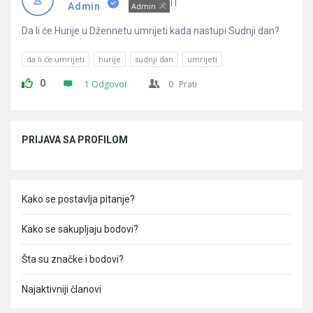
Pitanja
IT
Admin
Admin
Da li će Hurije u Džennetu umrijeti kada nastupi Sudnji dan?
da li će umrijeti
hurije
sudnji dan
umrijeti
0
1 Odgovor
0
Prati
Sidebar
PRIJAVA SA PROFILOM
Kako se postavlja pitanje?
Kako se sakupljaju bodovi?
Šta su značke i bodovi?
Najaktivniji članovi