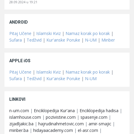
28.09.2024 u 19:21
ANDROID
Pitaj Učene
|
Islamski Kviz
|
Namaz korak po korak
|
Sufara
|
Tedžvid
|
Kur'anske Poruke
|
N-UM
|
Minber
APPLE iOS
Pitaj Učene
|
Islamski Kviz
|
Namaz korak po korak
|
Sufara
|
Tedžvid
|
Kur'anske Poruke
|
N-UM
LINKOVI
n-um.com
|
Enciklopedija Kur'ana
|
Enciklopedija hadisa
|
islamhouse.com
|
pozivistine.com
|
spasenje.com
|
zijadljakic.ba
|
hajrudinahmetovic.com
|
amir-smajic
|
minber.ba
|
hidayaacademy.com
|
el-asr.com
|