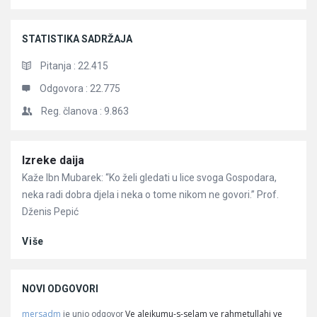
STATISTIKA SADRŽAJA
Pitanja :
22.415
Odgovora :
22.775
Reg. članova :
9.863
Članci
Izreke daija
Kaže Ibn Mubarek: “Ko želi gledati u lice svoga Gospodara,
neka radi dobra djela i neka o tome nikom ne govori.” Prof.
Dženis Pepić
Više
NOVI ODGOVORI
mersadm
Ve alejkumu-s-selam ve rahmetullahi ve
je unio odgovor