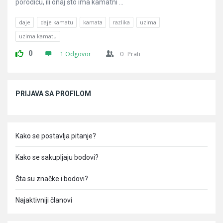
porodicu, ili onaj što ima kamatni ...
daje
daje kamatu
kamata
razlika
uzima
uzima kamatu
0
1 Odgovor
0
Prati
Sidebar
PRIJAVA SA PROFILOM
Kako se postavlja pitanje?
Kako se sakupljaju bodovi?
Šta su značke i bodovi?
Najaktivniji članovi