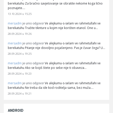
berekatuhu Za bračno savjetovanje se obratite nekome koga lično
poznajete.…
13.10.2024 u 15:25
mersadm
Ve alejkumu-s-selam ve rahmetullahi ve
je unio odgovor
berekatuhu Tražite tiknture u kojim nije korišten etanol. One u…
28.09.2024 u 19:26
mersadm
Ve alejkumu-s-selam ve rahmetullahi ve
je unio odgovor
berekatuhu Pitanje nije dovoljno pojašenjeno. Pas je čuvar čega? U…
28.09.2024 u 19:25
mersadm
Ve alejkumu-s-selam ve rahmetullahi ve
je unio odgovor
berekatuhu Ako se bojiš štete po sebe nije ti obaveza…
28.09.2024 u 19:23
mersadm
Ve alejkumu-s-selam ve rahmetullahi ve
je unio odgovor
berekatuhu Ne treba da ide kod roditelja sama, bez muža.…
28.09.2024 u 19:21
ANDROID