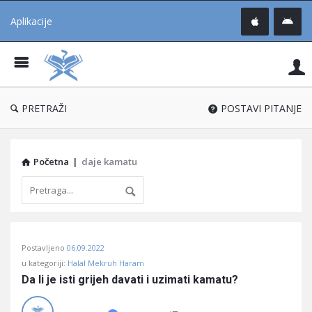
Aplikacije
Pit
Uč
®
PRETRAŽI
POSTAVI PITANJE
Početna
|
daje kamatu
Pitaj
Postavljeno
06.09.2022
Učene
u kategoriji:
Halal Mekruh Haram
®
Da li je isti grijeh davati i uzimati kamatu?
Latest