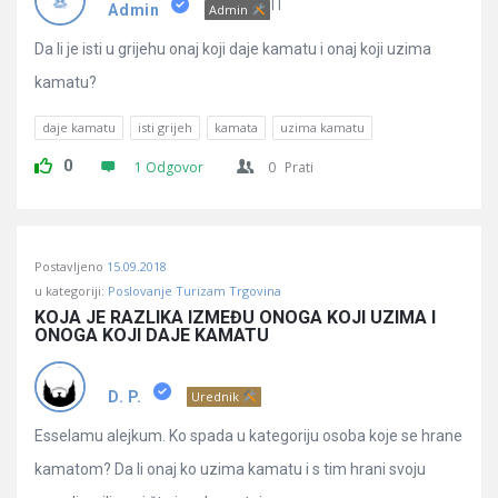
Pitanja
IT
Admin
Admin
Da li je isti u grijehu onaj koji daje kamatu i onaj koji uzima
kamatu?
daje kamatu
isti grijeh
kamata
uzima kamatu
0
1 Odgovor
0
Prati
Postavljeno
15.09.2018
u kategoriji:
Poslovanje Turizam Trgovina
KOJA JE RAZLIKA IZMEĐU ONOGA KOJI UZIMA I 
ONOGA KOJI DAJE KAMATU
D. P.
Urednik
Esselamu alejkum. Ko spada u kategoriju osoba koje se hrane
kamatom? Da li onaj ko uzima kamatu i s tim hrani svoju