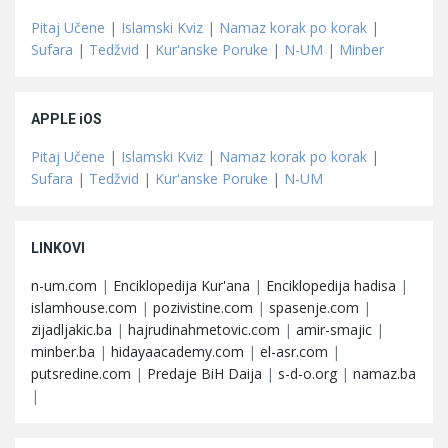
Pitaj Učene
|
Islamski Kviz
|
Namaz korak po korak
|
Sufara
|
Tedžvid
|
Kur'anske Poruke
|
N-UM
|
Minber
APPLE iOS
Pitaj Učene
|
Islamski Kviz
|
Namaz korak po korak
|
Sufara
|
Tedžvid
|
Kur'anske Poruke
|
N-UM
LINKOVI
n-um.com
|
Enciklopedija Kur'ana
|
Enciklopedija hadisa
|
islamhouse.com
|
pozivistine.com
|
spasenje.com
|
zijadljakic.ba
|
hajrudinahmetovic.com
|
amir-smajic
|
minber.ba
|
hidayaacademy.com
|
el-asr.com
|
putsredine.com
|
Predaje BiH Daija
|
s-d-o.org
|
namaz.ba
|