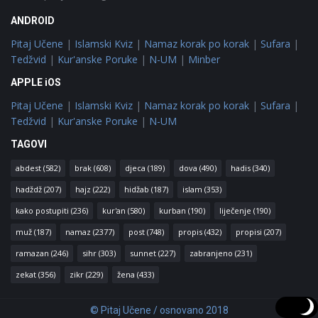
ANDROID
Pitaj Učene
|
Islamski Kviz
|
Namaz korak po korak
|
Sufara
|
Tedžvid
|
Kur'anske Poruke
|
N-UM
|
Minber
APPLE iOS
Pitaj Učene
|
Islamski Kviz
|
Namaz korak po korak
|
Sufara
|
Tedžvid
|
Kur'anske Poruke
|
N-UM
TAGOVI
abdest
(582)
brak
(608)
djeca
(189)
dova
(490)
hadis
(340)
hadždž
(207)
hajz
(222)
hidžab
(187)
islam
(353)
kako postupiti
(236)
kur'an
(580)
kurban
(190)
liječenje
(190)
muž
(187)
namaz
(2377)
post
(748)
propis
(432)
propisi
(207)
ramazan
(246)
sihr
(303)
sunnet
(227)
zabranjeno
(231)
zekat
(356)
zikr
(229)
žena
(433)
© Pitaj Učene / osnovano 2018