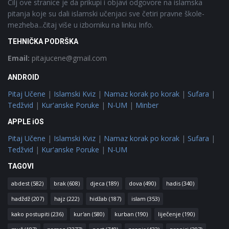
Cilj ove stranice je da prikupi i objavi odgovore na islamska
pitanja koje su dali islamski učenjaci sve četiri pravne škole-
mezheba...čitaj više u izborniku na linku Info.
TEHNIČKA PODRŠKA
Email:
pitajucene@gmail.com
ANDROID
Pitaj Učene
|
Islamski Kviz
|
Namaz korak po korak
|
Sufara
|
Tedžvid
|
Kur'anske Poruke
|
N-UM
|
Minber
APPLE iOS
Pitaj Učene
|
Islamski Kviz
|
Namaz korak po korak
|
Sufara
|
Tedžvid
|
Kur'anske Poruke
|
N-UM
TAGOVI
abdest
(582)
brak
(608)
djeca
(189)
dova
(490)
hadis
(340)
hadždž
(207)
hajz
(222)
hidžab
(187)
islam
(353)
kako postupiti
(236)
kur'an
(580)
kurban
(190)
liječenje
(190)