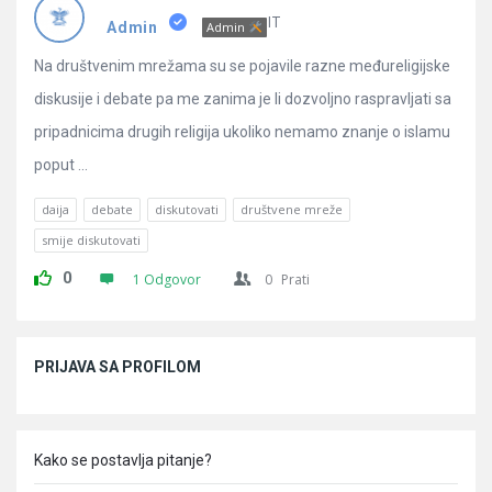
Pitanja
IT
Admin
Admin
Na društvenim mrežama su se pojavile razne međureligijske
diskusije i debate pa me zanima je li dozvoljno raspravljati sa
pripadnicima drugih religija ukoliko nemamo znanje o islamu
poput ...
daija
debate
diskutovati
društvene mreže
smije diskutovati
0
1 Odgovor
0
Prati
Sidebar
PRIJAVA SA PROFILOM
Kako se postavlja pitanje?