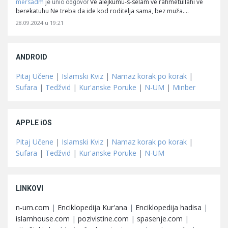
mersadm
Ve alejkumu-s-selam ve rahmetullahi ve
je unio odgovor
berekatuhu Ne treba da ide kod roditelja sama, bez muža.…
28.09.2024 u 19:21
ANDROID
Pitaj Učene
|
Islamski Kviz
|
Namaz korak po korak
|
Sufara
|
Tedžvid
|
Kur'anske Poruke
|
N-UM
|
Minber
APPLE iOS
Pitaj Učene
|
Islamski Kviz
|
Namaz korak po korak
|
Sufara
|
Tedžvid
|
Kur'anske Poruke
|
N-UM
LINKOVI
n-um.com
|
Enciklopedija Kur'ana
|
Enciklopedija hadisa
|
islamhouse.com
|
pozivistine.com
|
spasenje.com
|