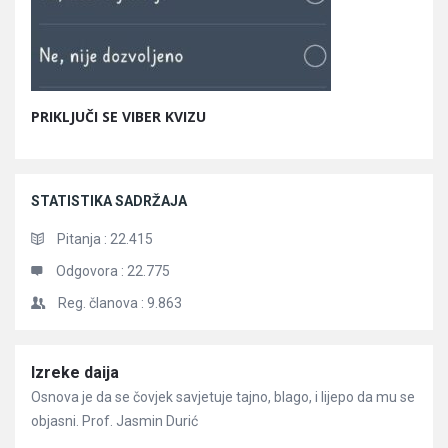
PRIKLJUČI SE VIBER KVIZU
STATISTIKA SADRŽAJA
Pitanja :
22.415
Odgovora :
22.775
Reg. članova :
9.863
Članci
Izreke daija
Osnova je da se čovjek savjetuje tajno, blago, i lijepo da mu se
objasni. Prof. Jasmin Durić