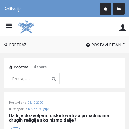
Aplikacije
Pit
Uč
®
PRETRAŽI
POSTAVI PITANJE
Početna
|
debate
Pitaj
Postavljeno
05.10.2020
Učene
u kategoriji:
Druge religije
®
Da li je dozvoljeno diskutovati sa pripadnicima 
drugih religija ako nismo daije?
Latest