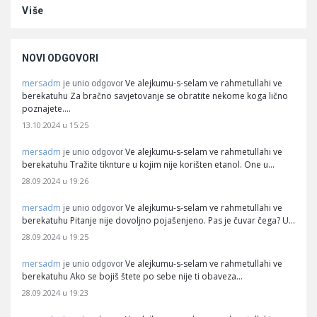
Više
NOVI ODGOVORI
mersadm
Ve alejkumu-s-selam ve rahmetullahi ve
je unio odgovor
berekatuhu Za bračno savjetovanje se obratite nekome koga lično
poznajete.…
13.10.2024 u 15:25
mersadm
Ve alejkumu-s-selam ve rahmetullahi ve
je unio odgovor
berekatuhu Tražite tiknture u kojim nije korišten etanol. One u…
28.09.2024 u 19:26
mersadm
Ve alejkumu-s-selam ve rahmetullahi ve
je unio odgovor
berekatuhu Pitanje nije dovoljno pojašenjeno. Pas je čuvar čega? U…
28.09.2024 u 19:25
mersadm
Ve alejkumu-s-selam ve rahmetullahi ve
je unio odgovor
berekatuhu Ako se bojiš štete po sebe nije ti obaveza…
28.09.2024 u 19:23