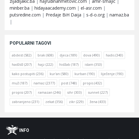
zijadljakic.ba
|
hajrudinahmetovic.com
|
amir-smajic
|
minber.ba
|
hidayaacademy.com
|
el-asr.com
|
putsredine.com
|
Predaje BiH Daija
|
s-d-o.org
|
namaz.ba
|
POPULARNI TAGOVI
abdest
(582)
brak
(608)
djeca
(189)
dova
(490)
hadis
(340)
hadždž
(207)
hajz
(222)
hidžab
(187)
islam
(353)
kako postupiti
(236)
kur'an
(580)
kurban
(190)
liječenje
(190)
muž
(187)
namaz
(2377)
post
(748)
propis
(432)
propisi
(207)
ramazan
(246)
sihr
(303)
sunnet
(227)
zabranjeno
(231)
zekat
(356)
zikr
(229)
žena
(433)
Footer
O
INFO