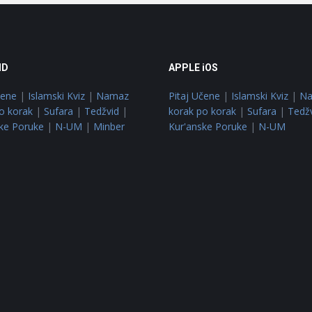
ID
APPLE iOS
čene
|
Islamski Kviz
|
Namaz
Pitaj Učene
|
Islamski Kviz
|
N
o korak
|
Sufara
|
Tedžvid
|
korak po korak
|
Sufara
|
Tedž
ke Poruke
|
N-UM
|
Minber
Kur'anske Poruke
|
N-UM