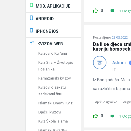
MOB. APLIKACIJE
0
1 Odg
ANDROID
iPHONE iOS
Postavljeno
29.05.2022
KVIZOVI WEB
Da li se djeca smi
kasniju homosek
Kvizovi o Kur'anu
Kviz Sira – Životopis
Admin
IT
Poslanika
Ramazanski kvizovi
Iz Bangladeša. Mala 
Kvizovi o zekatu i
sa različitim bojama.
sadekatul fitru
dječije igračke
dugi
Islamski Dnevni Kviz
Dječiji kvizovi
0
1 Odg
Kviz Škola Islama
Islamski Kviz 18+