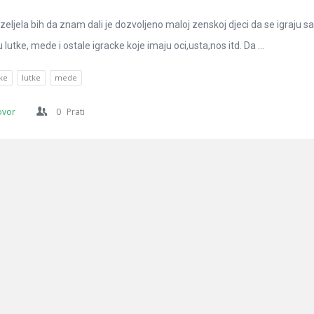
eljela bih da znam dali je dozvoljeno maloj zenskoj djeci da se igraju sa
lutke, mede i ostale igracke koje imaju oci,usta,nos itd. Da ...
čke
lutke
mede
ovor
0
Prati