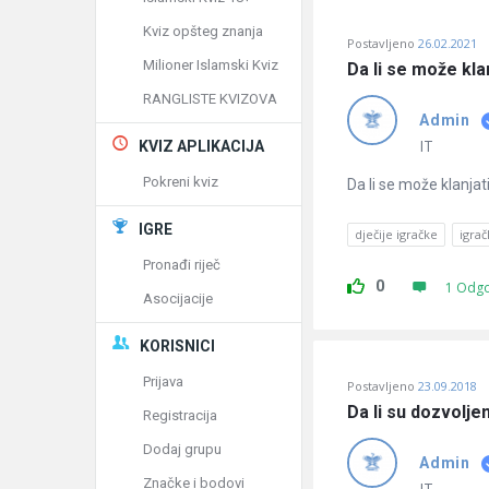
Kviz opšteg znanja
Postavljeno
26.02.2021
Milioner Islamski Kviz
Da li se može klan
RANGLISTE KVIZOVA
Admin
IT
KVIZ APLIKACIJA
Pokreni kviz
Da li se može klanjati
IGRE
dječije igračke
igra
Pronađi riječ
0
1 Odg
Asocijacije
KORISNICI
Prijava
Postavljeno
23.09.2018
Da li su dozvolje
Registracija
Dodaj grupu
Admin
Značke i bodovi
IT