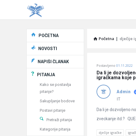
Explore
POČETNA
Početna
|
dječije 
NOVOSTI
Pitaj
NAPIŠI ČLANAK
Postavljeno
01.11.2022
Učene
Da li je dozvolj
PITANJA
igračkama koje p
®
Kako se postavlja
pitanje?
Admin
Latest
IT
Sakupljanje bodove
Pitanja
Da li je dozvoljeno
Postavi pitanje
zveckanje itd.? QUEST
Pretraži pitanja
Kategorije pitanja
dječije igračke
igra