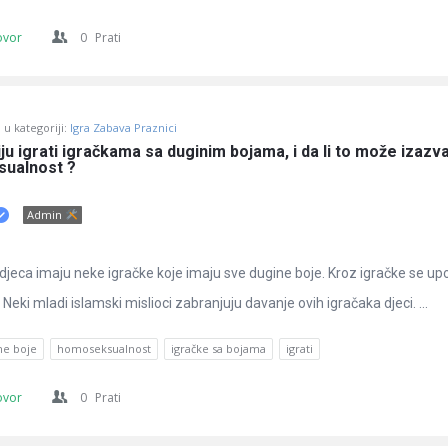
ovor
0
Prati
u kategoriji:
Igra Zabava Praznici
ju igrati igračkama sa duginim bojama, i da li to može izazvat
sualnost ?
Admin
djeca imaju neke igračke koje imaju sve dugine boje. Kroz igračke se up
 Neki mladi islamski mislioci zabranjuju davanje ovih igračaka djeci. ...
ne boje
homoseksualnost
igračke sa bojama
igrati
ovor
0
Prati