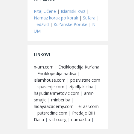
Pitaj Učene
|
Islamski Kviz
|
Namaz korak po korak
|
Sufara
|
Tedžvid
|
Kur'anske Poruke
|
N-
UM
LINKOVI
n-um.com
|
Enciklopedija Kur'ana
|
Enciklopedija hadisa
|
islamhouse.com
|
pozivistine.com
|
spasenje.com
|
zijadljakic.ba
|
hajrudinahmetovic.com
|
amir-
smajic
|
minber.ba
|
hidayaacademy.com
|
el-asr.com
|
putsredine.com
|
Predaje BiH
Daija
|
s-d-o.org
|
namaz.ba
|