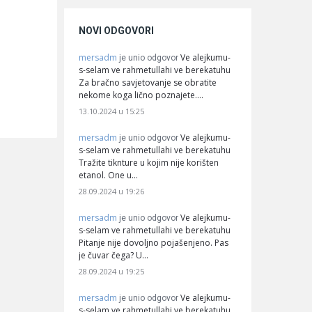
NOVI ODGOVORI
mersadm
Ve alejkumu-
je unio odgovor
s-selam ve rahmetullahi ve berekatuhu
Za bračno savjetovanje se obratite
nekome koga lično poznajete.…
13.10.2024 u 15:25
mersadm
Ve alejkumu-
je unio odgovor
s-selam ve rahmetullahi ve berekatuhu
Tražite tiknture u kojim nije korišten
etanol. One u…
28.09.2024 u 19:26
mersadm
Ve alejkumu-
je unio odgovor
s-selam ve rahmetullahi ve berekatuhu
Pitanje nije dovoljno pojašenjeno. Pas
je čuvar čega? U…
28.09.2024 u 19:25
mersadm
Ve alejkumu-
je unio odgovor
s-selam ve rahmetullahi ve berekatuhu