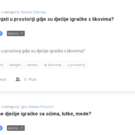
u kategoriji:
Namaz Džamija
jati u prostoriji gdje su dječije igračke s likovima?
Admin
 u prostoriji gdje su dječije igračke s likovima?
čke
klanjati
namaz
sa likovima
u prostoriji
ovor
0
Prati
u kategoriji:
Igra Zabava Praznici
ne dječije igračke sa očima, lutke, mede?
Admin