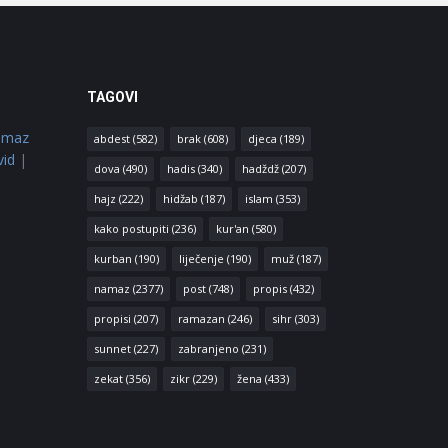
TAGOVI
amaz
abdest
(582)
brak
(608)
djeca
(189)
vid
|
dova
(490)
hadis
(340)
hadždž
(207)
hajz
(222)
hidžab
(187)
islam
(353)
kako postupiti
(236)
kur'an
(580)
kurban
(190)
liječenje
(190)
muž
(187)
namaz
(2377)
post
(748)
propis
(432)
propisi
(207)
ramazan
(246)
sihr
(303)
sunnet
(227)
zabranjeno
(231)
zekat
(356)
zikr
(229)
žena
(433)