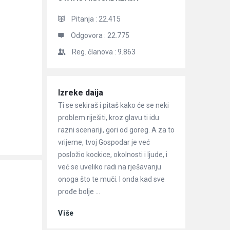
Pitanja :
22.415
Odgovora :
22.775
Reg. članova :
9.863
Članci
Izreke daija
Ti se sekiraš i pitaš kako će se neki
problem riješiti, kroz glavu ti idu
razni scenariji, gori od goreg. A za to
vrijeme, tvoj Gospodar je već
posložio kockice, okolnosti i ljude, i
već se uveliko radi na rješavanju
onoga što te muči. I onda kad sve
prođe bolje ...
Više