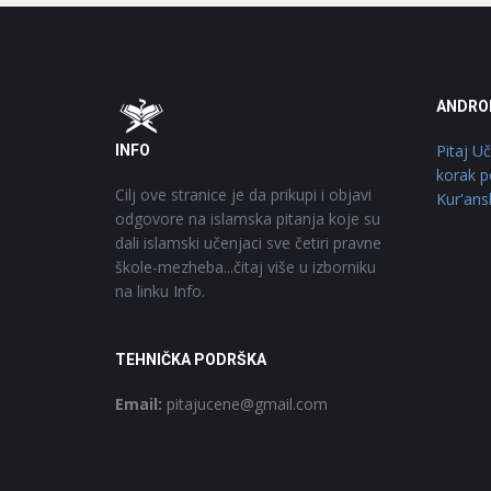
Footer
O
ANDRO
Pitaj U
INFO
korak p
Cilj ove stranice je da prikupi i objavi
Kur'ans
odgovore na islamska pitanja koje su
dali islamski učenjaci sve četiri pravne
škole-mezheba...čitaj više u izborniku
na linku Info.
TEHNIČKA PODRŠKA
Email:
pitajucene@gmail.com