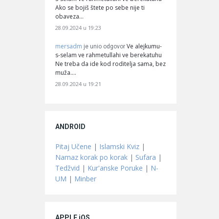
Ako se bojiš štete po sebe nije ti
obaveza…
28.09.2024 u 19:23
mersadm
Ve alejkumu-
je unio odgovor
s-selam ve rahmetullahi ve berekatuhu
Ne treba da ide kod roditelja sama, bez
muža.…
28.09.2024 u 19:21
ANDROID
Pitaj Učene
|
Islamski Kviz
|
Namaz korak po korak
|
Sufara
|
Tedžvid
|
Kur'anske Poruke
|
N-
UM
|
Minber
APPLE iOS