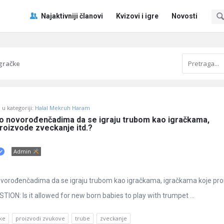
Pitaj
Pitaj
Najaktivniji članovi
Kvizovi i igre
Novosti
Učene
Učene
®
®
Navigacija
igračke
u kategoriji:
Halal Mekruh Haram
eno novorođenčadima da se igraju trubom kao igračkama, 
roizvode zveckanje itd.?
Admin
 novorođenčadima da se igraju trubom kao igračkama, igračkama koje pr
ION: Is it allowed for new born babies to play with trumpet ...
čke
proizvodi zvukove
trube
zveckanje