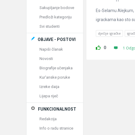
Sakupljanje bodove
Es-Selamu Alejkum, z
Predloži kategoriju
igrackama kao sto su 
Svi studenti
dječije igračke
igra
OBJAVE - POSTOVI
0
1 Odg
Napiši članak
Novosti
Biografije učenjaka
Kur'anske poruke
Izreke daija
Lijepa riječ
FUNKCIONALNOST
Redakcija
Info o radu stranice