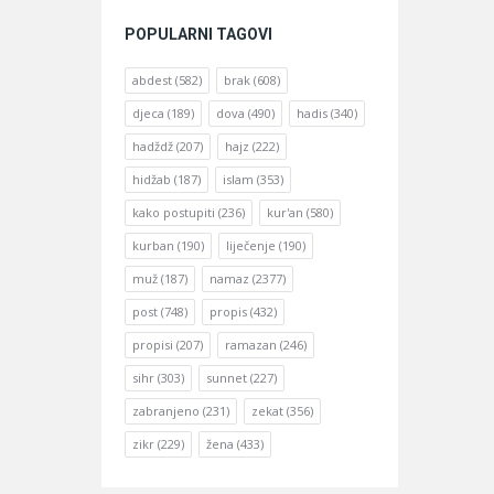
POPULARNI TAGOVI
abdest
(582)
brak
(608)
djeca
(189)
dova
(490)
hadis
(340)
hadždž
(207)
hajz
(222)
hidžab
(187)
islam
(353)
kako postupiti
(236)
kur'an
(580)
kurban
(190)
liječenje
(190)
muž
(187)
namaz
(2377)
post
(748)
propis
(432)
propisi
(207)
ramazan
(246)
sihr
(303)
sunnet
(227)
zabranjeno
(231)
zekat
(356)
zikr
(229)
žena
(433)