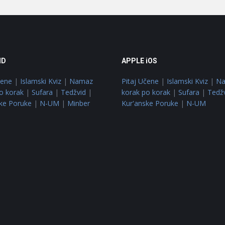
ID
APPLE iOS
čene
|
Islamski Kviz
|
Namaz
Pitaj Učene
|
Islamski Kviz
|
N
o korak
|
Sufara
|
Tedžvid
|
korak po korak
|
Sufara
|
Tedž
ke Poruke
|
N-UM
|
Minber
Kur'anske Poruke
|
N-UM