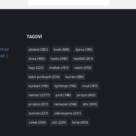
TAGOVI
amaz
abdest
(582)
brak
(608)
djeca
(189)
vid
|
dova
(490)
hadis
(340)
hadždž
(207)
hajz
(222)
hidžab
(187)
islam
(353)
kako postupiti
(236)
kur'an
(580)
kurban
(190)
liječenje
(190)
muž
(187)
namaz
(2377)
post
(748)
propis
(432)
propisi
(207)
ramazan
(246)
sihr
(303)
sunnet
(227)
zabranjeno
(231)
zekat
(356)
zikr
(229)
žena
(433)