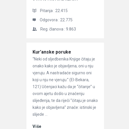
Pitanja :
22.415
Odgovora :
22.775
Reg. članova :
9.863
Članci
Kur'anske poruke
“Neki od sljedbenika Knjige čitaju je
onako kako je objavljena; oni u nju
vjeruju. A nastradaće sigurno oni
koji u nju ne vjeruju.” (El-Bekara,
121) Učenjaci kažu da je “čitanje” u
ovom ajetu došlo u značenju
slijeđenja, te da riječi ”čitaju je onako
kako je objavljena” znače: istinski je
slijede ...
Više