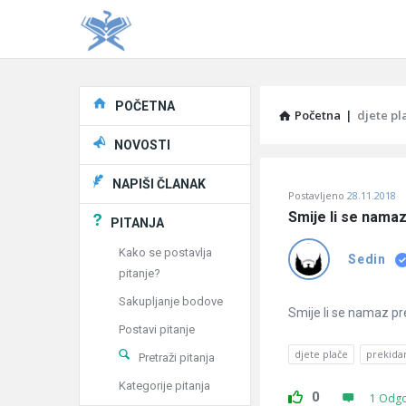
Explore
POČETNA
Početna
|
djete pl
NOVOSTI
Pitaj
NAPIŠI ČLANAK
Postavljeno
28.11.2018
Učene
Smije li se namaz
PITANJA
®
Kako se postavlja
Sedin
pitanje?
Latest
Sakupljanje bodove
Pitanja
Smije li se namaz pr
Postavi pitanje
djete plače
prekida
Pretraži pitanja
Kategorije pitanja
0
1 Odg