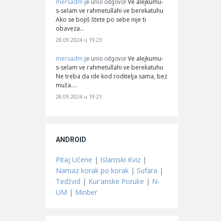
mersadm
Ve alejkumu-
je unio odgovor
s-selam ve rahmetullahi ve berekatuhu
Ako se bojiš štete po sebe nije ti
obaveza…
28.09.2024 u 19:23
mersadm
Ve alejkumu-
je unio odgovor
s-selam ve rahmetullahi ve berekatuhu
Ne treba da ide kod roditelja sama, bez
muža.…
28.09.2024 u 19:21
ANDROID
Pitaj Učene
|
Islamski Kviz
|
Namaz korak po korak
|
Sufara
|
Tedžvid
|
Kur'anske Poruke
|
N-
UM
|
Minber