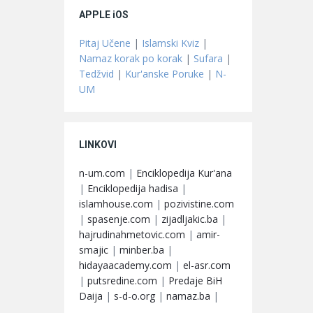
APPLE iOS
Pitaj Učene
|
Islamski Kviz
|
Namaz korak po korak
|
Sufara
|
Tedžvid
|
Kur'anske Poruke
|
N-
UM
LINKOVI
n-um.com
|
Enciklopedija Kur'ana
|
Enciklopedija hadisa
|
islamhouse.com
|
pozivistine.com
|
spasenje.com
|
zijadljakic.ba
|
hajrudinahmetovic.com
|
amir-
smajic
|
minber.ba
|
hidayaacademy.com
|
el-asr.com
|
putsredine.com
|
Predaje BiH
Daija
|
s-d-o.org
|
namaz.ba
|