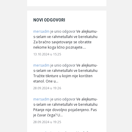
NOVI ODGOVORI
mersadm
Ve alejkumu-
je unio odgovor
s-selam ve rahmetullahi ve berekatuhu
Za bračno savjetovanje se obratite
nekome koga lično poznajete.…
13.10.2024 u 15:25
mersadm
Ve alejkumu-
je unio odgovor
s-selam ve rahmetullahi ve berekatuhu
Tražite tiknture u kojim nije korišten
etanol. One u…
28.09.2024 u 19:26
mersadm
Ve alejkumu-
je unio odgovor
s-selam ve rahmetullahi ve berekatuhu
Pitanje nije dovoljno pojašenjeno. Pas
je čuvar čega? U…
28.09.2024 u 19:25