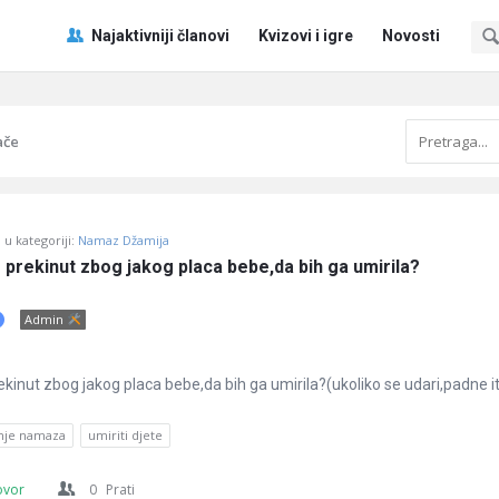
Pitaj
Pitaj
Najaktivniji članovi
Kvizovi i igre
Novosti
Učene
Učene
®
®
Navigacija
ače
u kategoriji:
Namaz Džamija
 prekinut zbog jakog placa bebe,da bih ga umirila?
Admin
ekinut zbog jakog placa bebe,da bih ga umirila?(ukoliko se udari,padne i
nje namaza
umiriti djete
ovor
0
Prati