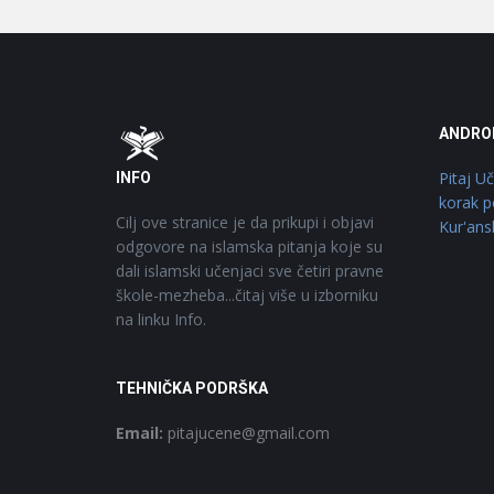
Footer
O
ANDRO
Pitaj U
INFO
korak p
Cilj ove stranice je da prikupi i objavi
Kur'ans
odgovore na islamska pitanja koje su
dali islamski učenjaci sve četiri pravne
škole-mezheba...čitaj više u izborniku
na linku Info.
TEHNIČKA PODRŠKA
Email:
pitajucene@gmail.com