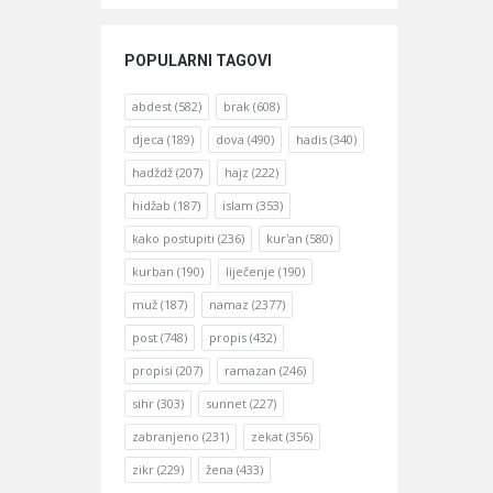
POPULARNI TAGOVI
abdest
(582)
brak
(608)
djeca
(189)
dova
(490)
hadis
(340)
hadždž
(207)
hajz
(222)
hidžab
(187)
islam
(353)
kako postupiti
(236)
kur'an
(580)
kurban
(190)
liječenje
(190)
muž
(187)
namaz
(2377)
post
(748)
propis
(432)
propisi
(207)
ramazan
(246)
sihr
(303)
sunnet
(227)
zabranjeno
(231)
zekat
(356)
zikr
(229)
žena
(433)