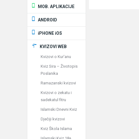
MOB. APLIKACIJE
ANDROID
iPHONE iOS
KVIZOVI WEB
Kvizovi o Kur'anu
Kviz Sira – Životopis
Poslanika
Ramazanski kvizovi
Kvizovi o zekatu i
sadekatul fitru
Islamski Dnevni Kviz
Dječiji kvizovi
Kviz Škola Islama
Islamski Kviz 18+