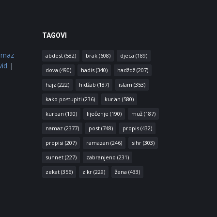
TAGOVI
amaz
abdest
(582)
brak
(608)
djeca
(189)
vid
|
dova
(490)
hadis
(340)
hadždž
(207)
hajz
(222)
hidžab
(187)
islam
(353)
kako postupiti
(236)
kur'an
(580)
kurban
(190)
liječenje
(190)
muž
(187)
namaz
(2377)
post
(748)
propis
(432)
propisi
(207)
ramazan
(246)
sihr
(303)
sunnet
(227)
zabranjeno
(231)
zekat
(356)
zikr
(229)
žena
(433)