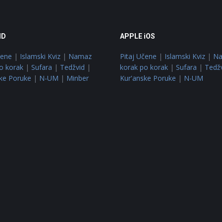
ID
APPLE iOS
čene
|
Islamski Kviz
|
Namaz
Pitaj Učene
|
Islamski Kviz
|
N
o korak
|
Sufara
|
Tedžvid
|
korak po korak
|
Sufara
|
Tedž
ke Poruke
|
N-UM
|
Minber
Kur'anske Poruke
|
N-UM