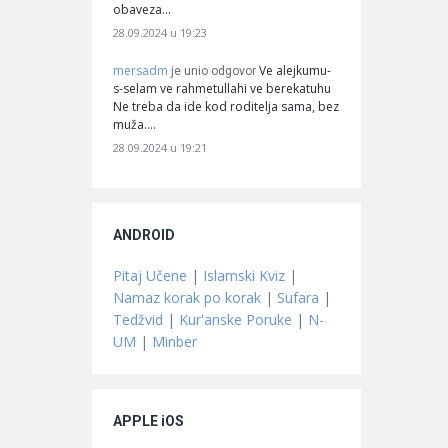
obaveza…
28.09.2024 u 19:23
mersadm
Ve alejkumu-
je unio odgovor
s-selam ve rahmetullahi ve berekatuhu
Ne treba da ide kod roditelja sama, bez
muža.…
28.09.2024 u 19:21
ANDROID
Pitaj Učene
|
Islamski Kviz
|
Namaz korak po korak
|
Sufara
|
Tedžvid
|
Kur'anske Poruke
|
N-
UM
|
Minber
APPLE iOS