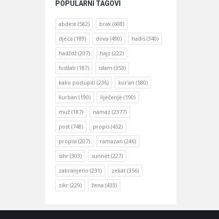
POPULARNI TAGOVI
abdest
(582)
brak
(608)
djeca
(189)
dova
(490)
hadis
(340)
hadždž
(207)
hajz
(222)
hidžab
(187)
islam
(353)
kako postupiti
(236)
kur'an
(580)
kurban
(190)
liječenje
(190)
muž
(187)
namaz
(2377)
post
(748)
propis
(432)
propisi
(207)
ramazan
(246)
sihr
(303)
sunnet
(227)
zabranjeno
(231)
zekat
(356)
zikr
(229)
žena
(433)