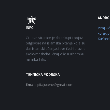
Footer
O
ANDRO
Pitaj U
INFO
korak p
Cilj ove stranice je da prikupi i objavi
Kur'ans
odgovore na islamska pitanja koje su
dali islamski učenjaci sve četiri pravne
škole-mezheba...čitaj više u izborniku
na linku Info.
TEHNIČKA PODRŠKA
Email:
pitajucene@gmail.com