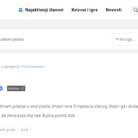
Pitaj
Pitaj
Najaktivniji članovi
Kvizovi i igre
Novosti
Učene
Učene
®
®
Navigacija
 tokom posta
u kategoriji:
Post Ramazan
Admin
Imam pitanje u vezi posta. Imam sina 3 mjeseca starog, dojim ga i do
da žena koja doji nije dužna postiti dok ...
kom posta
post