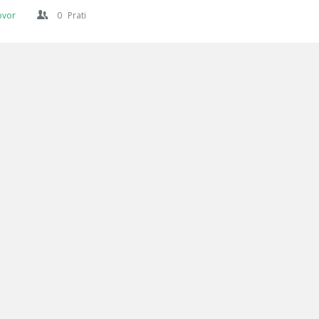
ovor
0
Prati