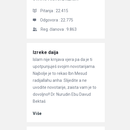
Pitanja :
22.415
Odgovora :
22.775
Reg. članova :
9.863
Članci
Izreke daija
Islam nije krnjava vjera pa da je ti
upotpunjuješ svojim novotarijama.
Najbolje je to rekao Ibn Mesud
radijallahu anha: Slijedite a ne
uvodite novotarije, zaista vam je to
dovoljno!! Dr. Nurudin Ebu Davud
Bektaš
Više