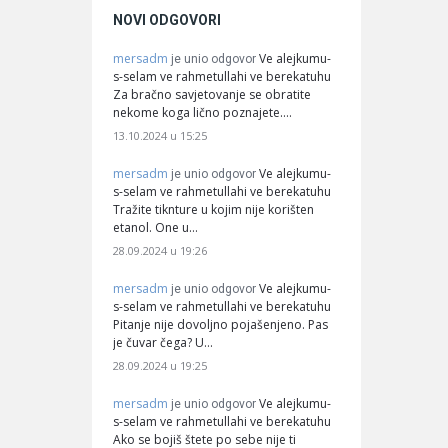
NOVI ODGOVORI
mersadm
Ve alejkumu-
je unio odgovor
s-selam ve rahmetullahi ve berekatuhu
Za bračno savjetovanje se obratite
nekome koga lično poznajete.…
13.10.2024 u 15:25
mersadm
Ve alejkumu-
je unio odgovor
s-selam ve rahmetullahi ve berekatuhu
Tražite tiknture u kojim nije korišten
etanol. One u…
28.09.2024 u 19:26
mersadm
Ve alejkumu-
je unio odgovor
s-selam ve rahmetullahi ve berekatuhu
Pitanje nije dovoljno pojašenjeno. Pas
je čuvar čega? U…
28.09.2024 u 19:25
mersadm
Ve alejkumu-
je unio odgovor
s-selam ve rahmetullahi ve berekatuhu
Ako se bojiš štete po sebe nije ti