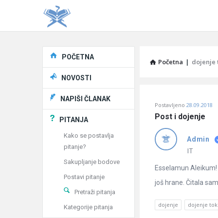
Explore
POČETNA
Početna
|
dojenje
NOVOSTI
Pitaj
NAPIŠI ČLANAK
Postavljeno
28.09.2018
Učene
Post i dojenje
PITANJA
®
Kako se postavlja
Admin
pitanje?
Latest
IT
Sakupljanje bodove
Pitanja
Esselamun Aleikum! 
Postavi pitanje
još hrane. Čitala sam 
Pretraži pitanja
dojenje
dojenje to
Kategorije pitanja