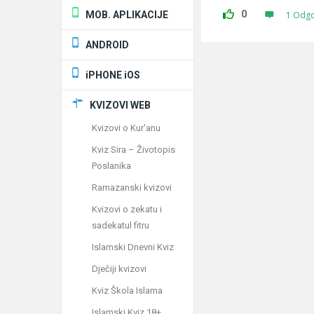
0
MOB. APLIKACIJE
1 Odg
ANDROID
iPHONE iOS
KVIZOVI WEB
Kvizovi o Kur'anu
Kviz Sira – Životopis
Poslanika
Ramazanski kvizovi
Kvizovi o zekatu i
sadekatul fitru
Islamski Dnevni Kviz
Dječiji kvizovi
Kviz Škola Islama
Islamski Kviz 18+