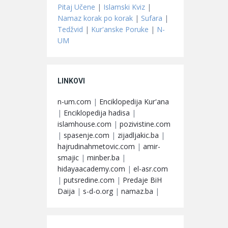
Pitaj Učene
|
Islamski Kviz
|
Namaz korak po korak
|
Sufara
|
Tedžvid
|
Kur'anske Poruke
|
N-
UM
LINKOVI
n-um.com
|
Enciklopedija Kur'ana
|
Enciklopedija hadisa
|
islamhouse.com
|
pozivistine.com
|
spasenje.com
|
zijadljakic.ba
|
hajrudinahmetovic.com
|
amir-
smajic
|
minber.ba
|
hidayaacademy.com
|
el-asr.com
|
putsredine.com
|
Predaje BiH
Daija
|
s-d-o.org
|
namaz.ba
|