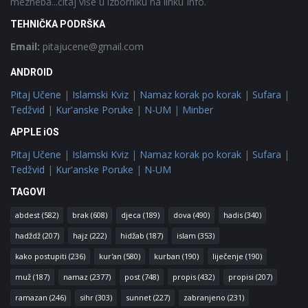
mezheba...čitaj više u izborniku na linku Info.
TEHNIČKA PODRŠKA
Email:
pitajucene@gmail.com
ANDROID
Pitaj Učene
|
Islamski Kviz
|
Namaz korak po korak
|
Sufara
|
Tedžvid
|
Kur'anske Poruke
|
N-UM
|
Minber
APPLE iOS
Pitaj Učene
|
Islamski Kviz
|
Namaz korak po korak
|
Sufara
|
Tedžvid
|
Kur'anske Poruke
|
N-UM
TAGOVI
abdest
(582)
brak
(608)
djeca
(189)
dova
(490)
hadis
(340)
hadždž
(207)
hajz
(222)
hidžab
(187)
islam
(353)
kako postupiti
(236)
kur'an
(580)
kurban
(190)
liječenje
(190)
muž
(187)
namaz
(2377)
post
(748)
propis
(432)
propisi
(207)
ramazan
(246)
sihr
(303)
sunnet
(227)
zabranjeno
(231)