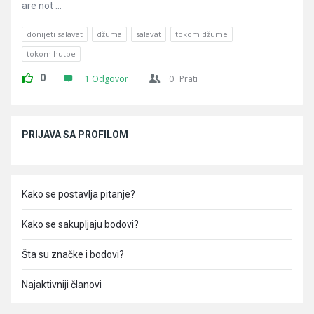
are not ...
donijeti salavat
džuma
salavat
tokom džume
tokom hutbe
0
1 Odgovor
0
Prati
Sidebar
PRIJAVA SA PROFILOM
Kako se postavlja pitanje?
Kako se sakupljaju bodovi?
Šta su značke i bodovi?
Najaktivniji članovi