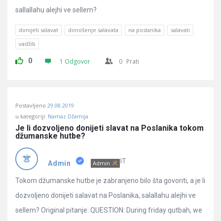
sallallahu alejhi ve sellem?
donijeti salavat
donošenje salavata
na poslanika
salavati
vadžib
0
1 Odgovor
0
Prati
Postavljeno
29.08.2019
u kategoriji:
Namaz Džamija
Je li dozvoljeno donijeti slavat na Poslanika tokom 
džumanske hutbe?
IT
Admin
Admin
Tokom džumanske hutbe je zabranjeno bilo šta govoriti, a je li
dozvoljeno donijeti salavat na Poslanika, salallahu alejhi ve
sellem? Original pitanje: QUESTION: During friday qutbah, we