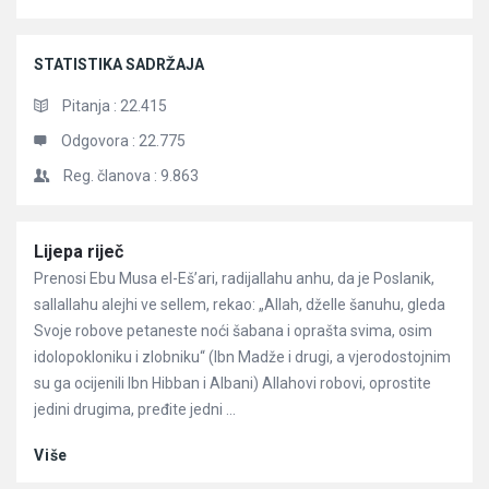
STATISTIKA SADRŽAJA
Pitanja :
22.415
Odgovora :
22.775
Reg. članova :
9.863
Članci
Lijepa riječ
Prenosi Ebu Musa el-Eš’ari, radijallahu anhu, da je Poslanik,
sallallahu alejhi ve sellem, rekao: „Allah, dželle šanuhu, gleda
Svoje robove petaneste noći šabana i oprašta svima, osim
idolopokloniku i zlobniku“ (Ibn Madže i drugi, a vjerodostojnim
su ga ocijenili Ibn Hibban i Albani) Allahovi robovi, oprostite
jedini drugima, pređite jedni ...
Više