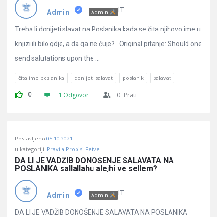
Pitanja
IT
Admin
Admin
Treba li donijeti slavat na Poslanika kada se čita njihovo ime u
knjizi ili bilo gdje, a da ga ne čuje? Original pitanje: Should one
send salutations upon the ...
čita ime poslanika
donijeti salavat
poslanik
salavat
0
1 Odgovor
0
Prati
Postavljeno
05.10.2021
u kategoriji:
Pravila Propisi Fetve
DA LI JE VADŽIB DONOŠENJE SALAVATA NA 
POSLANIKA sallallahu alejhi ve sellem?
IT
Admin
Admin
DA LI JE VADŽIB DONOŠENJE SALAVATA NA POSLANIKA