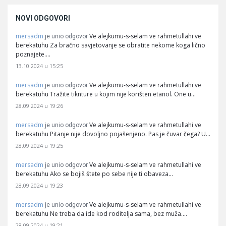
NOVI ODGOVORI
mersadm
Ve alejkumu-s-selam ve rahmetullahi ve
je unio odgovor
berekatuhu Za bračno savjetovanje se obratite nekome koga lično
poznajete.…
13.10.2024 u 15:25
mersadm
Ve alejkumu-s-selam ve rahmetullahi ve
je unio odgovor
berekatuhu Tražite tiknture u kojim nije korišten etanol. One u…
28.09.2024 u 19:26
mersadm
Ve alejkumu-s-selam ve rahmetullahi ve
je unio odgovor
berekatuhu Pitanje nije dovoljno pojašenjeno. Pas je čuvar čega? U…
28.09.2024 u 19:25
mersadm
Ve alejkumu-s-selam ve rahmetullahi ve
je unio odgovor
berekatuhu Ako se bojiš štete po sebe nije ti obaveza…
28.09.2024 u 19:23
mersadm
Ve alejkumu-s-selam ve rahmetullahi ve
je unio odgovor
berekatuhu Ne treba da ide kod roditelja sama, bez muža.…
28.09.2024 u 19:21