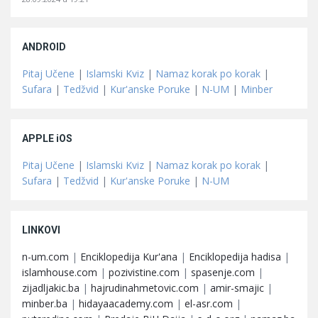
ANDROID
Pitaj Učene
|
Islamski Kviz
|
Namaz korak po korak
|
Sufara
|
Tedžvid
|
Kur'anske Poruke
|
N-UM
|
Minber
APPLE iOS
Pitaj Učene
|
Islamski Kviz
|
Namaz korak po korak
|
Sufara
|
Tedžvid
|
Kur'anske Poruke
|
N-UM
LINKOVI
n-um.com
|
Enciklopedija Kur'ana
|
Enciklopedija hadisa
|
islamhouse.com
|
pozivistine.com
|
spasenje.com
|
zijadljakic.ba
|
hajrudinahmetovic.com
|
amir-smajic
|
minber.ba
|
hidayaacademy.com
|
el-asr.com
|