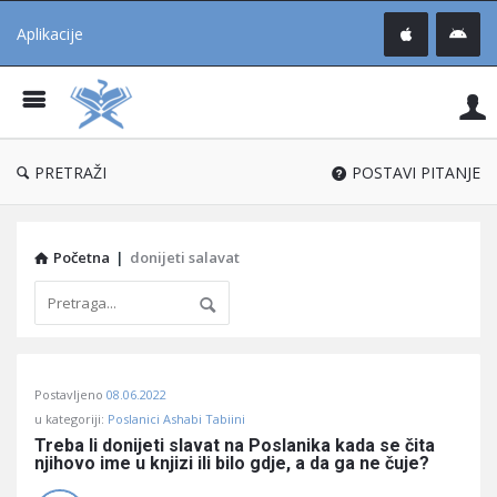
Aplikacije
Pit
Uč
®
PRETRAŽI
POSTAVI PITANJE
Početna
|
donijeti salavat
Pitaj
Postavljeno
08.06.2022
Učene
u kategoriji:
Poslanici Ashabi Tabiini
®
Treba li donijeti slavat na Poslanika kada se čita 
njihovo ime u knjizi ili bilo gdje, a da ga ne čuje?
Latest