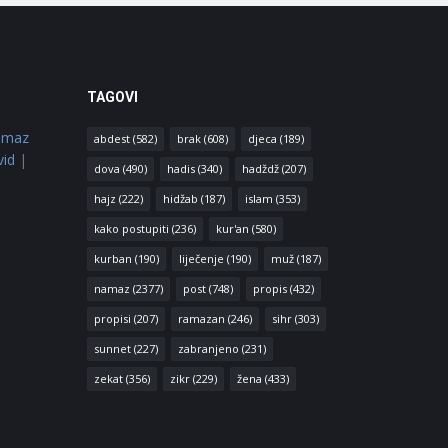
TAGOVI
amaz
abdest
(582)
brak
(608)
djeca
(189)
vid
|
dova
(490)
hadis
(340)
hadždž
(207)
hajz
(222)
hidžab
(187)
islam
(353)
kako postupiti
(236)
kur'an
(580)
kurban
(190)
liječenje
(190)
muž
(187)
namaz
(2377)
post
(748)
propis
(432)
propisi
(207)
ramazan
(246)
sihr
(303)
sunnet
(227)
zabranjeno
(231)
zekat
(356)
zikr
(229)
žena
(433)