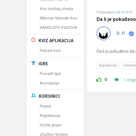
Kviz opšteg znanja
Postavljeno
04.10.2019
Milioner Islamski Kviz
Da li je pokuđen
RANGLISTE KVIZOVA
D. P.
KVIZ APLIKACIJA
Pokreni kviz
Da li je pokuđeno d
IGRE
dopuštenje
milostin
Pronađi riječ
0
1 Odg
Asocijacije
KORISNICI
Prijava
Registracija
Dodaj grupu
Značke i bodovi