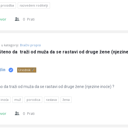
prosidba
razvedeni roditelji
ovor
0
Prati
u kategoriji:
Bračni propisi
ušteno da  traži od muža da se rastavi od druge žene (njezine
din
Urednik
no da traži od muža da se rastavi od druge žene (njezine inoće) ?
inoća
muž
porodica
rastava
žena
ovor
0
Prati