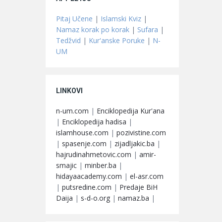
Pitaj Učene
|
Islamski Kviz
|
Namaz korak po korak
|
Sufara
|
Tedžvid
|
Kur'anske Poruke
|
N-
UM
LINKOVI
n-um.com
|
Enciklopedija Kur'ana
|
Enciklopedija hadisa
|
islamhouse.com
|
pozivistine.com
|
spasenje.com
|
zijadljakic.ba
|
hajrudinahmetovic.com
|
amir-
smajic
|
minber.ba
|
hidayaacademy.com
|
el-asr.com
|
putsredine.com
|
Predaje BiH
Daija
|
s-d-o.org
|
namaz.ba
|