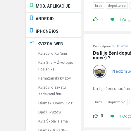
brak
dopuštenje
MOB. APLIKACIJE
ANDROID
1
1 Odg
iPHONE iOS
KVIZOVI WEB
Postavljeno
08.11.2019
Da li je ženi dop
Kvizovi o Kur'anu
inoće) ?
Kviz Sira – Životopis
Poslanika
Nedzmu
Ramazanski kvizovi
Kvizovi o zekatu i
Da li je ženi dopušte
sadekatul fitru
brak
dopuštenje
Islamski Dnevni Kviz
Dječiji kvizovi
0
1 Odg
Kviz Škola Islama
Islamski Kviz 18+