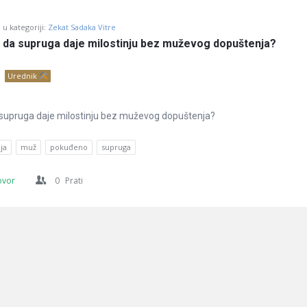
u kategoriji:
Zekat Sadaka Vitre
o da supruga daje milostinju bez muževog dopuštenja?
Urednik
a supruga daje milostinju bez muževog dopuštenja?
ja
muž
pokuđeno
supruga
ovor
0
Prati