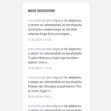
NOVI ODGOVORI
mersadm
Ve alejkumu-
je unio odgovor
s-selam ve rahmetullahi ve berekatuhu
Za bračno savjetovanje se obratite
nekome koga lično poznajete.…
13.10.2024 u 15:25
mersadm
Ve alejkumu-
je unio odgovor
s-selam ve rahmetullahi ve berekatuhu
Tražite tiknture u kojim nije korišten
etanol. One u…
28.09.2024 u 19:26
mersadm
Ve alejkumu-
je unio odgovor
s-selam ve rahmetullahi ve berekatuhu
Pitanje nije dovoljno pojašenjeno. Pas
je čuvar čega? U…
28.09.2024 u 19:25
mersadm
Ve alejkumu-
je unio odgovor
s-selam ve rahmetullahi ve berekatuhu