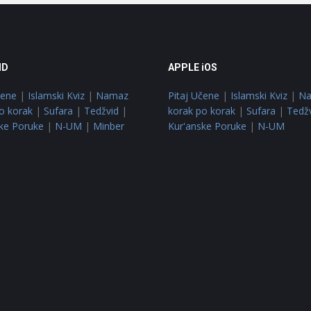
ID
APPLE iOS
čene
|
Islamski Kviz
|
Namaz
Pitaj Učene
|
Islamski Kviz
|
N
o korak
|
Sufara
|
Tedžvid
|
korak po korak
|
Sufara
|
Tedž
ke Poruke
|
N-UM
|
Minber
Kur'anske Poruke
|
N-UM