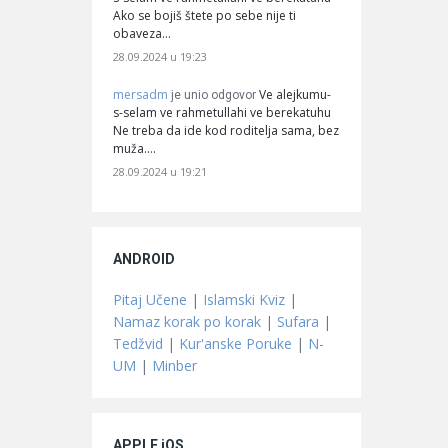
Ako se bojiš štete po sebe nije ti
obaveza…
28.09.2024 u 19:23
mersadm
Ve alejkumu-
je unio odgovor
s-selam ve rahmetullahi ve berekatuhu
Ne treba da ide kod roditelja sama, bez
muža.…
28.09.2024 u 19:21
ANDROID
Pitaj Učene
|
Islamski Kviz
|
Namaz korak po korak
|
Sufara
|
Tedžvid
|
Kur'anske Poruke
|
N-
UM
|
Minber
APPLE iOS