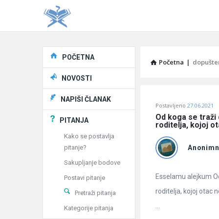
Explore
POČETNA
Početna
|
dopušte
NOVOSTI
Pitaj
NAPIŠI ČLANAK
Postavljeno
27.06.2021
Učene
Od koga se traži 
PITANJA
roditelja, kojoj
®
Kako se postavlja
pitanje?
Anonim
Latest
Sakupljanje bodove
Pitanja
Esselamu alejkum Od 
Postavi pitanje
roditelja, kojoj otac
Pretraži pitanja
...
Kategorije pitanja