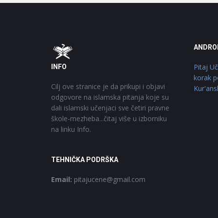
Footer
O
ANDRO
Pitaj U
INFO
korak p
Cilj ove stranice je da prikupi i objavi
Kur'ans
odgovore na islamska pitanja koje su
dali islamski učenjaci sve četiri pravne
škole-mezheba...čitaj više u izborniku
na linku Info.
TEHNIČKA PODRŠKA
Email:
pitajucene@gmail.com