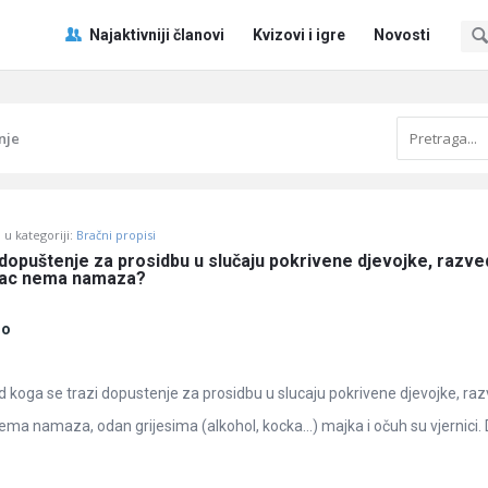
Pitaj
Pitaj
Najaktivniji članovi
Kvizovi i igre
Novosti
Učene
Učene
®
®
Navigacija
nje
u kategoriji:
Bračni propisi
dopuštenje za prosidbu u slučaju pokrivene djevojke, razved
 otac nema namaza?
no
koga se trazi dopustenje za prosidbu u slucaju pokrivene djevojke, ra
 nema namaza, odan grijesima (alkohol, kocka…) majka i očuh su vjernici.