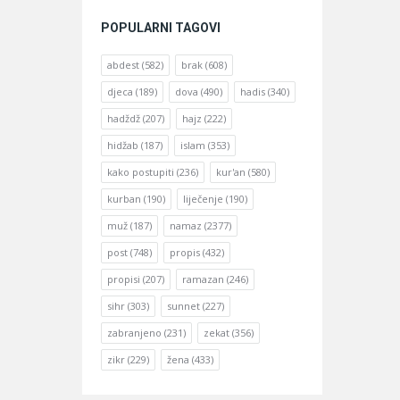
POPULARNI TAGOVI
abdest
(582)
brak
(608)
djeca
(189)
dova
(490)
hadis
(340)
hadždž
(207)
hajz
(222)
hidžab
(187)
islam
(353)
kako postupiti
(236)
kur'an
(580)
kurban
(190)
liječenje
(190)
muž
(187)
namaz
(2377)
post
(748)
propis
(432)
propisi
(207)
ramazan
(246)
sihr
(303)
sunnet
(227)
zabranjeno
(231)
zekat
(356)
zikr
(229)
žena
(433)