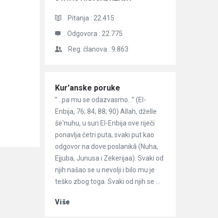
Pitanja :
22.415
Odgovora :
22.775
Reg. članova :
9.863
Članci
Kur'anske poruke
”…pa mu se odazvasmo…” (El-
Enbija, 76; 84; 88; 90) Allah, dželle
še'nuhu, u suri El-Enbija ove riječi
ponavlja četri puta, svaki put kao
odgovor na dove poslanikâ (Nuha,
Ejjuba, Junusa i Zekerijaa). Svaki od
njih našao se u nevolji i bilo mu je
teško zbog toga. Svaki od njih se ...
Više