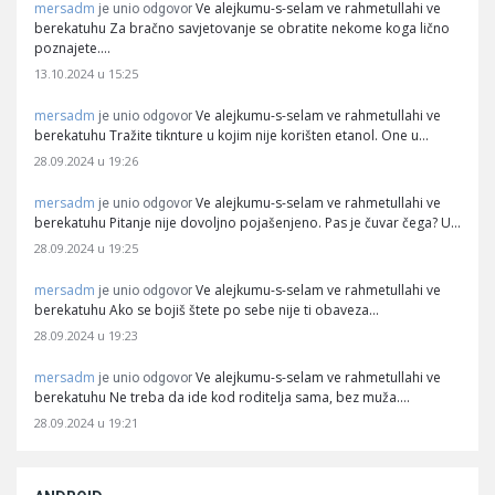
mersadm
Ve alejkumu-s-selam ve rahmetullahi ve
je unio odgovor
berekatuhu Za bračno savjetovanje se obratite nekome koga lično
poznajete.…
13.10.2024 u 15:25
mersadm
Ve alejkumu-s-selam ve rahmetullahi ve
je unio odgovor
berekatuhu Tražite tiknture u kojim nije korišten etanol. One u…
28.09.2024 u 19:26
mersadm
Ve alejkumu-s-selam ve rahmetullahi ve
je unio odgovor
berekatuhu Pitanje nije dovoljno pojašenjeno. Pas je čuvar čega? U…
28.09.2024 u 19:25
mersadm
Ve alejkumu-s-selam ve rahmetullahi ve
je unio odgovor
berekatuhu Ako se bojiš štete po sebe nije ti obaveza…
28.09.2024 u 19:23
mersadm
Ve alejkumu-s-selam ve rahmetullahi ve
je unio odgovor
berekatuhu Ne treba da ide kod roditelja sama, bez muža.…
28.09.2024 u 19:21