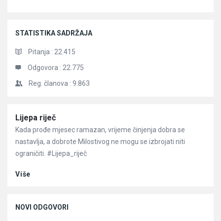
STATISTIKA SADRŽAJA
Pitanja :
22.415
Odgovora :
22.775
Reg. članova :
9.863
Članci
Lijepa riječ
Kada prođe mjesec ramazan, vrijeme činjenja dobra se
nastavlja, a dobrote Milostivog ne mogu se izbrojati niti
ograničiti. #Lijepa_riječ
Više
NOVI ODGOVORI