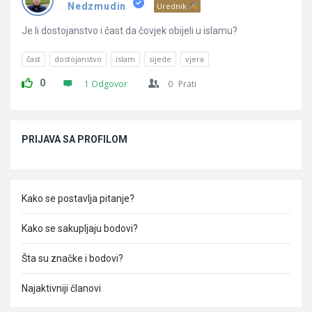
Pitanja
Nedzmudin
Urednik
Je li dostojanstvo i čast da čovjek obijeli u islamu?
čast
dostojanstvo
islam
sijede
vjera
0
1 Odgovor
0
Prati
Sidebar
PRIJAVA SA PROFILOM
Kako se postavlja pitanje?
Kako se sakupljaju bodovi?
Šta su značke i bodovi?
Najaktivniji članovi