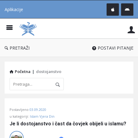
Aplikacije
Pit
Uč
®
PRETRAŽI
POSTAVI PITANJE
Početna
|
dostojanstvo
Pitaj
Postavljeno
03.09.2020
Učene
u kategoriji:
Islam Vjera Din
®
Je li dostojanstvo i čast da čovjek obijeli u islamu?
Latest