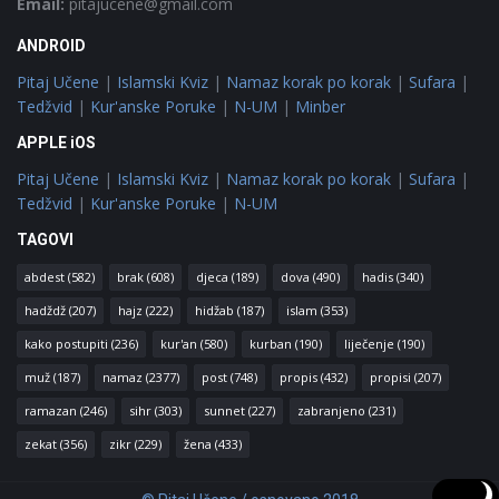
Email:
pitajucene@gmail.com
ANDROID
Pitaj Učene
|
Islamski Kviz
|
Namaz korak po korak
|
Sufara
|
Tedžvid
|
Kur'anske Poruke
|
N-UM
|
Minber
APPLE iOS
Pitaj Učene
|
Islamski Kviz
|
Namaz korak po korak
|
Sufara
|
Tedžvid
|
Kur'anske Poruke
|
N-UM
TAGOVI
abdest
(582)
brak
(608)
djeca
(189)
dova
(490)
hadis
(340)
hadždž
(207)
hajz
(222)
hidžab
(187)
islam
(353)
kako postupiti
(236)
kur'an
(580)
kurban
(190)
liječenje
(190)
muž
(187)
namaz
(2377)
post
(748)
propis
(432)
propisi
(207)
ramazan
(246)
sihr
(303)
sunnet
(227)
zabranjeno
(231)
zekat
(356)
zikr
(229)
žena
(433)