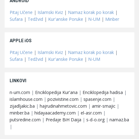
ANDROID
Pitaj Učene
|
Islamski Kviz
|
Namaz korak po korak
|
Sufara
|
Tedžvid
|
Kur'anske Poruke
|
N-UM
|
Minber
APPLE iOS
Pitaj Učene
|
Islamski Kviz
|
Namaz korak po korak
|
Sufara
|
Tedžvid
|
Kur'anske Poruke
|
N-UM
LINKOVI
n-um.com
|
Enciklopedija Kur'ana
|
Enciklopedija hadisa
|
islamhouse.com
|
pozivistine.com
|
spasenje.com
|
zijadljakic.ba
|
hajrudinahmetovic.com
|
amir-smajic
|
minber.ba
|
hidayaacademy.com
|
el-asr.com
|
putsredine.com
|
Predaje BiH Daija
|
s-d-o.org
|
namaz.ba
|