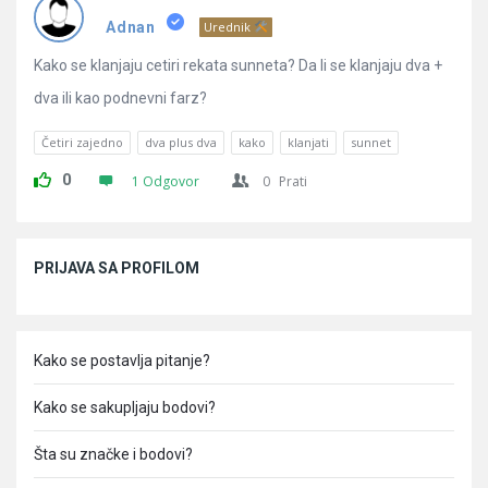
Pitanja
Adnan
Urednik
Kako se klanjaju cetiri rekata sunneta? Da li se klanjaju dva +
dva ili kao podnevni farz?
Četiri zajedno
dva plus dva
kako
klanjati
sunnet
0
1 Odgovor
0
Prati
Sidebar
PRIJAVA SA PROFILOM
Kako se postavlja pitanje?
Kako se sakupljaju bodovi?
Šta su značke i bodovi?