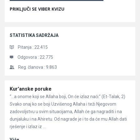
PRIKLJUČI SE VIBER KVIZU
STATISTIKA SADRŽAJA
Pitanja :
22.415
Odgovora :
22.775
Reg. članova :
9.863
Članci
Kur'anske poruke
“…a onome koji se Allaha boji, On će izlaz naći.” (Et-Talak, 2)
Svako onaj ko se boji Uzvišenog Allaha i teži Njegovom
zadovoljstvu u svim situacijama, Allah će ga nagraditi i na
dunjaluku i na Ahiretu. Od nagrade je i to da će mu Allah dati
rješenje i izlaz iz ...
Više