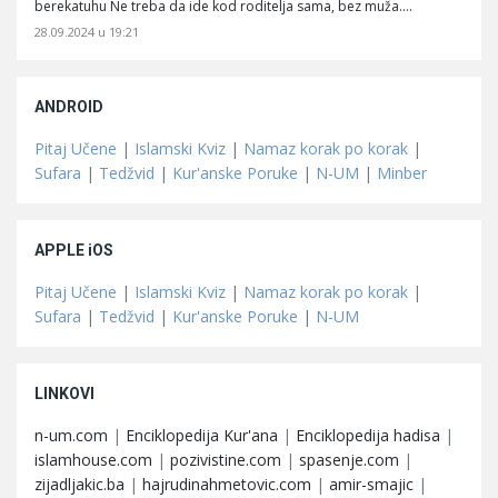
berekatuhu Ne treba da ide kod roditelja sama, bez muža.…
28.09.2024 u 19:21
ANDROID
Pitaj Učene
|
Islamski Kviz
|
Namaz korak po korak
|
Sufara
|
Tedžvid
|
Kur'anske Poruke
|
N-UM
|
Minber
APPLE iOS
Pitaj Učene
|
Islamski Kviz
|
Namaz korak po korak
|
Sufara
|
Tedžvid
|
Kur'anske Poruke
|
N-UM
LINKOVI
n-um.com
|
Enciklopedija Kur'ana
|
Enciklopedija hadisa
|
islamhouse.com
|
pozivistine.com
|
spasenje.com
|
zijadljakic.ba
|
hajrudinahmetovic.com
|
amir-smajic
|