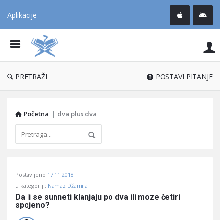
Aplikacije
Pit
Uč
®
PRETRAŽI
POSTAVI PITANJE
Početna
|
dva plus dva
Pitaj
Postavljeno
17.11.2018
Učene
u kategoriji:
Namaz Džamija
®
Da li se sunneti klanjaju po dva ili moze četiri 
spojeno?
Latest