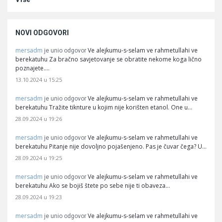
NOVI ODGOVORI
mersadm
Ve alejkumu-s-selam ve rahmetullahi ve
je unio odgovor
berekatuhu Za bračno savjetovanje se obratite nekome koga lično
poznajete.…
13.10.2024 u 15:25
mersadm
Ve alejkumu-s-selam ve rahmetullahi ve
je unio odgovor
berekatuhu Tražite tiknture u kojim nije korišten etanol. One u…
28.09.2024 u 19:26
mersadm
Ve alejkumu-s-selam ve rahmetullahi ve
je unio odgovor
berekatuhu Pitanje nije dovoljno pojašenjeno. Pas je čuvar čega? U…
28.09.2024 u 19:25
mersadm
Ve alejkumu-s-selam ve rahmetullahi ve
je unio odgovor
berekatuhu Ako se bojiš štete po sebe nije ti obaveza…
28.09.2024 u 19:23
mersadm
Ve alejkumu-s-selam ve rahmetullahi ve
je unio odgovor