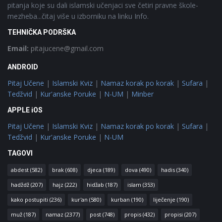
pitanja koje su dali islamski učenjaci sve četiri pravne škole-
mezheba...čitaj više u izborniku na linku Info.
TEHNIČKA PODRŠKA
Email:
pitajucene@gmail.com
ANDROID
Pitaj Učene
|
Islamski Kviz
|
Namaz korak po korak
|
Sufara
|
Tedžvid
|
Kur'anske Poruke
|
N-UM
|
Minber
APPLE iOS
Pitaj Učene
|
Islamski Kviz
|
Namaz korak po korak
|
Sufara
|
Tedžvid
|
Kur'anske Poruke
|
N-UM
TAGOVI
abdest
(582)
brak
(608)
djeca
(189)
dova
(490)
hadis
(340)
hadždž
(207)
hajz
(222)
hidžab
(187)
islam
(353)
kako postupiti
(236)
kur'an
(580)
kurban
(190)
liječenje
(190)
muž
(187)
namaz
(2377)
post
(748)
propis
(432)
propisi
(207)