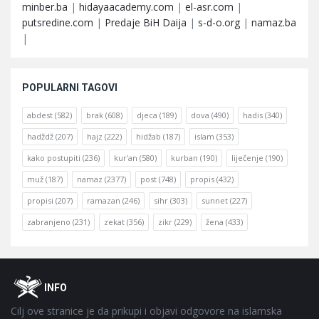
minber.ba
|
hidayaacademy.com
|
el-asr.com
|
putsredine.com
|
Predaje BiH Daija
|
s-d-o.org
|
namaz.ba
|
POPULARNI TAGOVI
abdest
(582)
brak
(608)
djeca
(189)
dova
(490)
hadis
(340)
hadždž
(207)
hajz
(222)
hidžab
(187)
islam
(353)
kako postupiti
(236)
kur'an
(580)
kurban
(190)
liječenje
(190)
muž
(187)
namaz
(2377)
post
(748)
propis
(432)
propisi
(207)
ramazan
(246)
sihr
(303)
sunnet
(227)
zabranjeno
(231)
zekat
(356)
zikr
(229)
žena
(433)
Footer
O
INFO
Cilj ove stranice je da prikupi i objavi odgovore na islamska