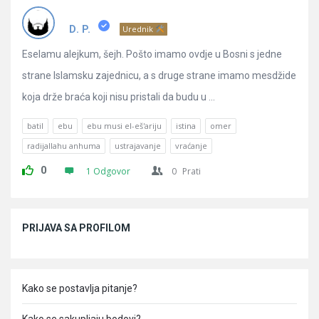
Pitanja
D. P.
Urednik
Eselamu alejkum, šejh. Pošto imamo ovdje u Bosni s jedne
strane Islamsku zajednicu, a s druge strane imamo mesdžide
koja drže braća koji nisu pristali da budu u ...
batil
ebu
ebu musi el-eš'ariju
istina
omer
radijallahu anhuma
ustrajavanje
vraćanje
0
1 Odgovor
0
Prati
Sidebar
PRIJAVA SA PROFILOM
Kako se postavlja pitanje?