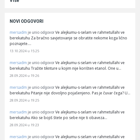
Više
NOVI ODGOVORI
mersadm
Ve alejkumu-s-selam ve rahmetullahi ve
je unio odgovor
berekatuhu Za bračno savjetovanje se obratite nekome koga lično
poznajete.…
13.10.2024 u 15:25
mersadm
Ve alejkumu-s-selam ve rahmetullahi ve
je unio odgovor
berekatuhu Tražite tiknture u kojim nije korišten etanol. One u…
28.09.2024 u 19:26
mersadm
Ve alejkumu-s-selam ve rahmetullahi ve
je unio odgovor
berekatuhu Pitanje nije dovoljno pojašenjeno. Pas je čuvar čega? U…
28.09.2024 u 19:25
mersadm
Ve alejkumu-s-selam ve rahmetullahi ve
je unio odgovor
berekatuhu Ako se bojiš štete po sebe nije ti obaveza…
28.09.2024 u 19:23
mersadm
Ve alejkumu-s-selam ve rahmetullahi ve
je unio odgovor