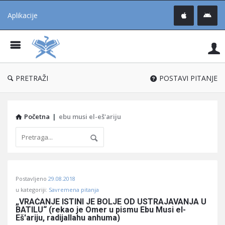
Aplikacije
Pit
Uč
®
PRETRAŽI
POSTAVI PITANJE
Početna
|
ebu musi el-eš'ariju
Pitaj
Postavljeno
29.08.2018
Učene
u kategoriji:
Savremena pitanja
®
„VRAĆANJE ISTINI JE BOLJE OD USTRAJAVANJA U 
BATILU“ (rekao je Omer u pismu Ebu Musi el-
Latest
Eš'ariju, radijallahu anhuma)