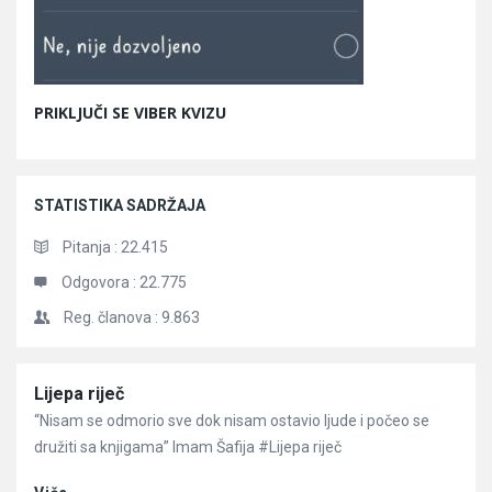
PRIKLJUČI SE VIBER KVIZU
STATISTIKA SADRŽAJA
Pitanja :
22.415
Odgovora :
22.775
Reg. članova :
9.863
Članci
Lijepa riječ
“Nisam se odmorio sve dok nisam ostavio ljude i počeo se
družiti sa knjigama” Imam Šafija #Lijepa riječ