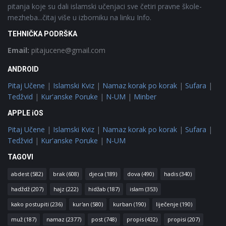
pitanja koje su dali islamski učenjaci sve četiri pravne škole-
mezheba...čitaj više u izborniku na linku Info.
TEHNIČKA PODRŠKA
Email:
pitajucene@gmail.com
ANDROID
Pitaj Učene
|
Islamski Kviz
|
Namaz korak po korak
|
Sufara
|
Tedžvid
|
Kur'anske Poruke
|
N-UM
|
Minber
APPLE iOS
Pitaj Učene
|
Islamski Kviz
|
Namaz korak po korak
|
Sufara
|
Tedžvid
|
Kur'anske Poruke
|
N-UM
TAGOVI
abdest
(582)
brak
(608)
djeca
(189)
dova
(490)
hadis
(340)
hadždž
(207)
hajz
(222)
hidžab
(187)
islam
(353)
kako postupiti
(236)
kur'an
(580)
kurban
(190)
liječenje
(190)
muž
(187)
namaz
(2377)
post
(748)
propis
(432)
propisi
(207)