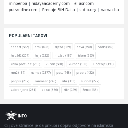
minber.ba
|
hidayaacademy.com
|
el-asr.com
|
putsredine.com
|
Predaje BiH Daija
|
s-d-o.org
|
namaz.ba
|
POPULARNI TAGOVI
abdest
(582)
brak
(608)
djeca
(189)
dova
(490)
hadis
(340)
hadždž
(207)
hajz
(222)
hidžab
(187)
islam
(353)
kako postupiti
(236)
kur'an
(580)
kurban
(190)
liječenje
(190)
muž
(187)
namaz
(2377)
post
(748)
propis
(432)
propisi
(207)
ramazan
(246)
sihr
(303)
sunnet
(227)
zabranjeno
(231)
zekat
(356)
zikr
(229)
žena
(433)
Footer
O
INFO
Cilj ove stranice je da prikupi i objavi odgovore na islamska