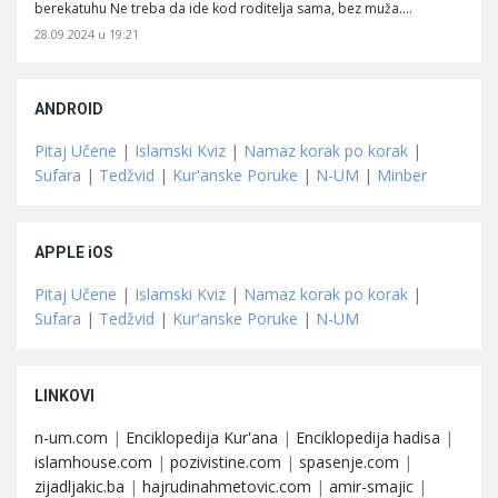
berekatuhu Ne treba da ide kod roditelja sama, bez muža.…
28.09.2024 u 19:21
ANDROID
Pitaj Učene
|
Islamski Kviz
|
Namaz korak po korak
|
Sufara
|
Tedžvid
|
Kur'anske Poruke
|
N-UM
|
Minber
APPLE iOS
Pitaj Učene
|
Islamski Kviz
|
Namaz korak po korak
|
Sufara
|
Tedžvid
|
Kur'anske Poruke
|
N-UM
LINKOVI
n-um.com
|
Enciklopedija Kur'ana
|
Enciklopedija hadisa
|
islamhouse.com
|
pozivistine.com
|
spasenje.com
|
zijadljakic.ba
|
hajrudinahmetovic.com
|
amir-smajic
|