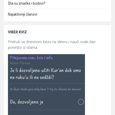
Šta su značke i bodovi?
Najaktivniji članovi
VIBER KVIZ
Pridruži se dnevnom kvizu na Viberu i nauči svaki dan
ponešto iz islama.