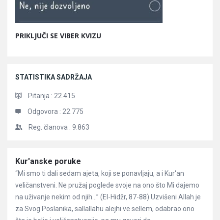
PRIKLJUČI SE VIBER KVIZU
STATISTIKA SADRŽAJA
Pitanja :
22.415
Odgovora :
22.775
Reg. članova :
9.863
Članci
Kur'anske poruke
“Mi smo ti dali sedam ajeta, koji se ponavljaju, a i Kur'an
veličanstveni. Ne pružaj poglede svoje na ono što Mi dajemo
na uživanje nekim od njih…” (El-Hidžr, 87-88) Uzvišeni Allah je
za Svog Poslanika, sallallahu alejhi ve sellem, odabrao ono