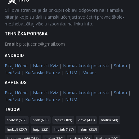
INFO
Cilj ove stranice je da prikupi i objavi odgovore na islamska
pitanja koje su dali islamski učenjaci sve četiri pravne škole-
mezheba...čitaj više u izborniku na linku Info.
TEHNIČKA PODRŠKA
Email:
pitajucene@gmail.com
ANDROID
Pitaj Učene
|
Islamski Kviz
|
Namaz korak po korak
|
Sufara
|
Tedžvid
|
Kur'anske Poruke
|
N-UM
|
Minber
APPLE iOS
Pitaj Učene
|
Islamski Kviz
|
Namaz korak po korak
|
Sufara
|
Tedžvid
|
Kur'anske Poruke
|
N-UM
TAGOVI
abdest
(582)
brak
(608)
djeca
(189)
dova
(490)
hadis
(340)
hadždž
(207)
hajz
(222)
hidžab
(187)
islam
(353)
kako postupiti
(236)
kur'an
(580)
kurban
(190)
liječenje
(190)