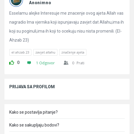
Pitanja
Anonimno
Esselamu alejke Interesuje me znacenje ovog ajeta Allah vas
nagradio Ima vjernika koji ispunjavaju zavjet dat Allahu,ima ih
koji su poginuli,ima ih koji to ocekuju nisu nista promenili. (El-
Ahzab 23)
el ahzab 23
zavjet allahu
značenje ajeta
0
1 Odgovor
0
Prati
Sidebar
PRIJAVA SA PROFILOM
Kako se postavlja pitanje?
Kako se sakupljaju bodovi?