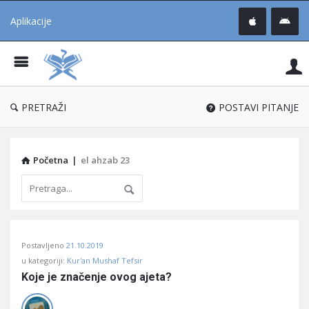
Aplikacije
Pit
Uč
®
PRETRAŽI
POSTAVI PITANJE
Početna
|
el ahzab 23
Pitaj
Postavljeno
21.10.2019
Učene
u kategoriji:
Kur'an Mushaf Tefsir
®
Koje je značenje ovog ajeta?
Latest