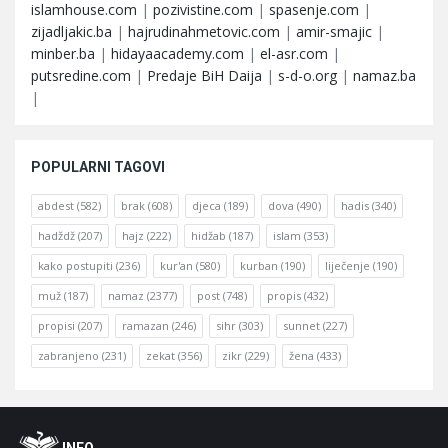
islamhouse.com
|
pozivistine.com
|
spasenje.com
|
zijadljakic.ba
|
hajrudinahmetovic.com
|
amir-smajic
|
minber.ba
|
hidayaacademy.com
|
el-asr.com
|
putsredine.com
|
Predaje BiH Daija
|
s-d-o.org
|
namaz.ba
|
POPULARNI TAGOVI
abdest
(582)
brak
(608)
djeca
(189)
dova
(490)
hadis
(340)
hadždž
(207)
hajz
(222)
hidžab
(187)
islam
(353)
kako postupiti
(236)
kur'an
(580)
kurban
(190)
liječenje
(190)
muž
(187)
namaz
(2377)
post
(748)
propis
(432)
propisi
(207)
ramazan
(246)
sihr
(303)
sunnet
(227)
zabranjeno
(231)
zekat
(356)
zikr
(229)
žena
(433)
Footer
O