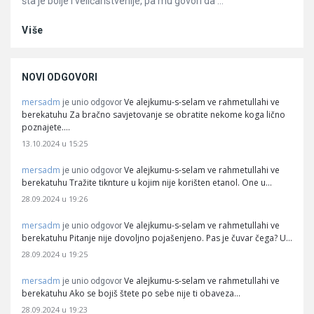
šta je bolje i veličanstvenije, pa mu govori da ...
Više
NOVI ODGOVORI
mersadm
Ve alejkumu-s-selam ve rahmetullahi ve
je unio odgovor
berekatuhu Za bračno savjetovanje se obratite nekome koga lično
poznajete.…
13.10.2024 u 15:25
mersadm
Ve alejkumu-s-selam ve rahmetullahi ve
je unio odgovor
berekatuhu Tražite tiknture u kojim nije korišten etanol. One u…
28.09.2024 u 19:26
mersadm
Ve alejkumu-s-selam ve rahmetullahi ve
je unio odgovor
berekatuhu Pitanje nije dovoljno pojašenjeno. Pas je čuvar čega? U…
28.09.2024 u 19:25
mersadm
Ve alejkumu-s-selam ve rahmetullahi ve
je unio odgovor
berekatuhu Ako se bojiš štete po sebe nije ti obaveza…
28.09.2024 u 19:23