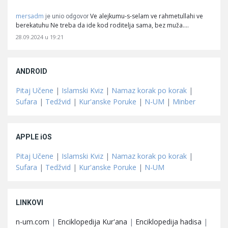
mersadm
Ve alejkumu-s-selam ve rahmetullahi ve
je unio odgovor
berekatuhu Ne treba da ide kod roditelja sama, bez muža.…
28.09.2024 u 19:21
ANDROID
Pitaj Učene
|
Islamski Kviz
|
Namaz korak po korak
|
Sufara
|
Tedžvid
|
Kur'anske Poruke
|
N-UM
|
Minber
APPLE iOS
Pitaj Učene
|
Islamski Kviz
|
Namaz korak po korak
|
Sufara
|
Tedžvid
|
Kur'anske Poruke
|
N-UM
LINKOVI
n-um.com
|
Enciklopedija Kur'ana
|
Enciklopedija hadisa
|