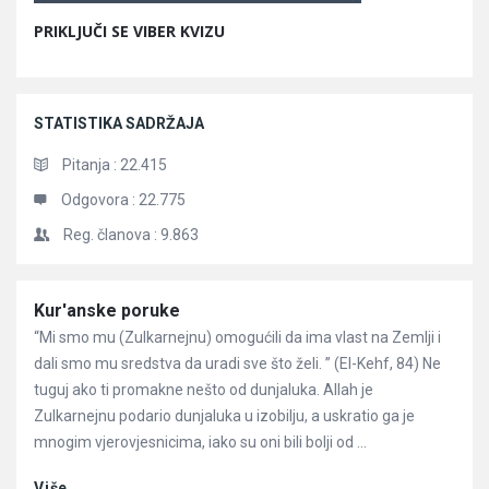
PRIKLJUČI SE VIBER KVIZU
STATISTIKA SADRŽAJA
Pitanja :
22.415
Odgovora :
22.775
Reg. članova :
9.863
Članci
Kur'anske poruke
“Mi smo mu (Zulkarnejnu) omogućili da ima vlast na Zemlji i
dali smo mu sredstva da uradi sve što želi. ” (El-Kehf, 84) Ne
tuguj ako ti promakne nešto od dunjaluka. Allah je
Zulkarnejnu podario dunjaluka u izobilju, a uskratio ga je
mnogim vjerovjesnicima, iako su oni bili bolji od ...
Više