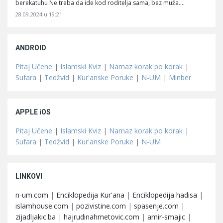
berekatuhu Ne treba da ide kod roditelja sama, bez muža.…
28.09.2024 u 19:21
ANDROID
Pitaj Učene
|
Islamski Kviz
|
Namaz korak po korak
|
Sufara
|
Tedžvid
|
Kur'anske Poruke
|
N-UM
|
Minber
APPLE iOS
Pitaj Učene
|
Islamski Kviz
|
Namaz korak po korak
|
Sufara
|
Tedžvid
|
Kur'anske Poruke
|
N-UM
LINKOVI
n-um.com
|
Enciklopedija Kur'ana
|
Enciklopedija hadisa
|
islamhouse.com
|
pozivistine.com
|
spasenje.com
|
zijadljakic.ba
|
hajrudinahmetovic.com
|
amir-smajic
|