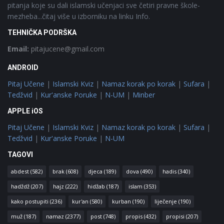
pitanja koje su dali islamski učenjaci sve četiri pravne škole-
mezheba...čitaj više u izborniku na linku Info.
TEHNIČKA PODRŠKA
Email:
pitajucene@gmail.com
ANDROID
Pitaj Učene
|
Islamski Kviz
|
Namaz korak po korak
|
Sufara
|
Tedžvid
|
Kur'anske Poruke
|
N-UM
|
Minber
APPLE iOS
Pitaj Učene
|
Islamski Kviz
|
Namaz korak po korak
|
Sufara
|
Tedžvid
|
Kur'anske Poruke
|
N-UM
TAGOVI
abdest
(582)
brak
(608)
djeca
(189)
dova
(490)
hadis
(340)
hadždž
(207)
hajz
(222)
hidžab
(187)
islam
(353)
kako postupiti
(236)
kur'an
(580)
kurban
(190)
liječenje
(190)
muž
(187)
namaz
(2377)
post
(748)
propis
(432)
propisi
(207)