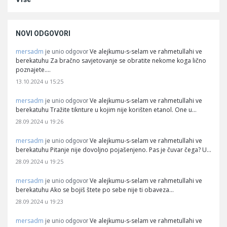
NOVI ODGOVORI
mersadm
Ve alejkumu-s-selam ve rahmetullahi ve
je unio odgovor
berekatuhu Za bračno savjetovanje se obratite nekome koga lično
poznajete.…
13.10.2024 u 15:25
mersadm
Ve alejkumu-s-selam ve rahmetullahi ve
je unio odgovor
berekatuhu Tražite tiknture u kojim nije korišten etanol. One u…
28.09.2024 u 19:26
mersadm
Ve alejkumu-s-selam ve rahmetullahi ve
je unio odgovor
berekatuhu Pitanje nije dovoljno pojašenjeno. Pas je čuvar čega? U…
28.09.2024 u 19:25
mersadm
Ve alejkumu-s-selam ve rahmetullahi ve
je unio odgovor
berekatuhu Ako se bojiš štete po sebe nije ti obaveza…
28.09.2024 u 19:23
mersadm
Ve alejkumu-s-selam ve rahmetullahi ve
je unio odgovor