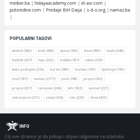
minber.ba
|
hidayaacademy.com
|
el-asr.com
|
putsredine.com
|
Predaje BiH Daija
|
s-d-o.org
|
namaz.ba
|
POPULARNI TAGOVI
abdest
(582)
brak
(608)
djeca
(189)
dova
(490)
hadis
(340)
hadždž
(207)
hajz
(222)
hidžab
(187)
islam
(353)
kako postupiti
(236)
kur'an
(580)
kurban
(190)
liječenje
(190)
muž
(187)
namaz
(2377)
post
(748)
propis
(432)
propisi
(207)
ramazan
(246)
sihr
(303)
sunnet
(227)
zabranjeno
(231)
zekat
(356)
zikr
(229)
žena
(433)
Footer
O
INFO
Cilj ove stranice je da prikupi i objavi odgovore na islamska