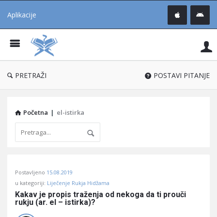
Aplikacije
Pit
Uč
®
PRETRAŽI
POSTAVI PITANJE
Početna
|
el-istirka
Pitaj
Postavljeno
15.08.2019
Učene
u kategoriji:
Liječenje Rukja Hidžama
®
Kakav je propis traženja od nekoga da ti prouči 
rukju (ar. el – istirka)?
Latest