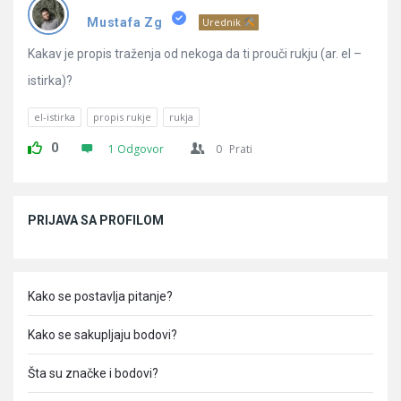
Pitanja
Mustafa Zg
Urednik
Kakav je propis traženja od nekoga da ti prouči rukju (ar. el –
istirka)?
el-istirka
propis rukje
rukja
0
1 Odgovor
0
Prati
Sidebar
PRIJAVA SA PROFILOM
Kako se postavlja pitanje?
Kako se sakupljaju bodovi?
Šta su značke i bodovi?