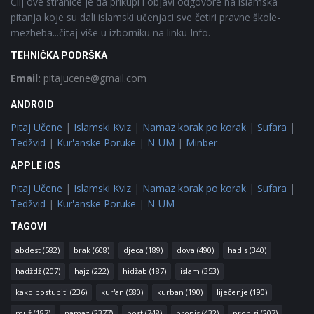
Cilj ove stranice je da prikupi i objavi odgovore na islamska
pitanja koje su dali islamski učenjaci sve četiri pravne škole-
mezheba...čitaj više u izborniku na linku Info.
TEHNIČKA PODRŠKA
Email:
pitajucene@gmail.com
ANDROID
Pitaj Učene
|
Islamski Kviz
|
Namaz korak po korak
|
Sufara
|
Tedžvid
|
Kur'anske Poruke
|
N-UM
|
Minber
APPLE iOS
Pitaj Učene
|
Islamski Kviz
|
Namaz korak po korak
|
Sufara
|
Tedžvid
|
Kur'anske Poruke
|
N-UM
TAGOVI
abdest
(582)
brak
(608)
djeca
(189)
dova
(490)
hadis
(340)
hadždž
(207)
hajz
(222)
hidžab
(187)
islam
(353)
kako postupiti
(236)
kur'an
(580)
kurban
(190)
liječenje
(190)
muž
(187)
namaz
(2377)
post
(748)
propis
(432)
propisi
(207)