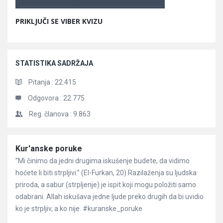
PRIKLJUČI SE VIBER KVIZU
STATISTIKA SADRŽAJA
Pitanja :
22.415
Odgovora :
22.775
Reg. članova :
9.863
Članci
Kur'anske poruke
”Mi činimo da jedni drugima iskušenje budete, da vidimo
hoćete li biti strpljivi.” (El-Furkan, 20) Razilaženja su ljudska
priroda, a sabur (strpljenje) je ispit koji mogu položiti samo
odabrani. Allah iskušava jedne ljude preko drugih da bi uvidio
ko je strpljiv, a ko nije. #kuranske_poruke