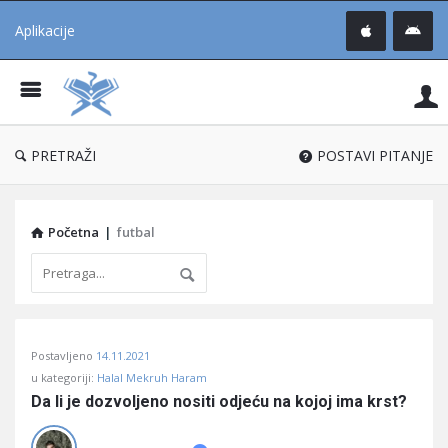
Aplikacije
Pit
Uč
®
PRETRAŽI
POSTAVI PITANJE
Početna
|
futbal
Pitaj
Postavljeno
14.11.2021
Učene
u kategoriji:
Halal Mekruh Haram
®
Da li je dozvoljeno nositi odjeću na kojoj ima krst?
Latest