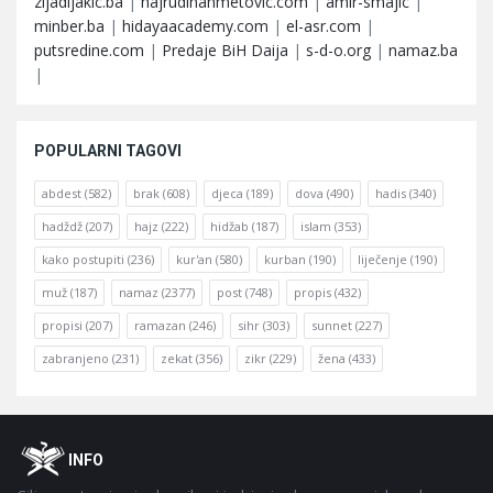
zijadljakic.ba
|
hajrudinahmetovic.com
|
amir-smajic
|
minber.ba
|
hidayaacademy.com
|
el-asr.com
|
putsredine.com
|
Predaje BiH Daija
|
s-d-o.org
|
namaz.ba
|
POPULARNI TAGOVI
abdest
(582)
brak
(608)
djeca
(189)
dova
(490)
hadis
(340)
hadždž
(207)
hajz
(222)
hidžab
(187)
islam
(353)
kako postupiti
(236)
kur'an
(580)
kurban
(190)
liječenje
(190)
muž
(187)
namaz
(2377)
post
(748)
propis
(432)
propisi
(207)
ramazan
(246)
sihr
(303)
sunnet
(227)
zabranjeno
(231)
zekat
(356)
zikr
(229)
žena
(433)
Footer
O
INFO