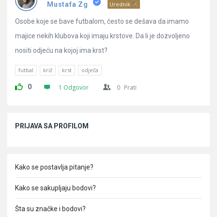
Pitanja
Mustafa Zg
Urednik
Osobe koje se bave futbalom, često se dešava da imamo
majice nekih klubova koji imaju krstove. Da li je dozvoljeno
nositi odjeću na kojoj ima krst?
futbal
križ
krst
odječa
0
1 Odgovor
0
Prati
Sidebar
PRIJAVA SA PROFILOM
Kako se postavlja pitanje?
Kako se sakupljaju bodovi?
Šta su značke i bodovi?