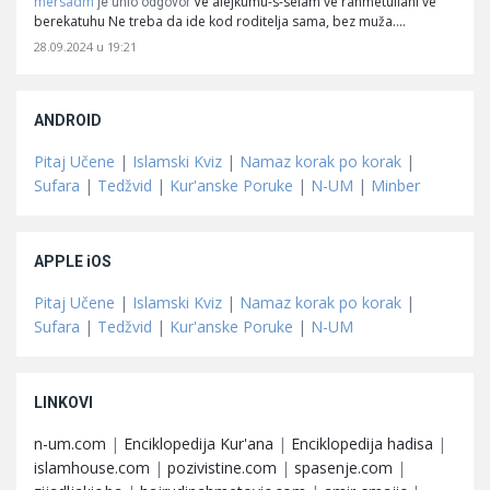
mersadm
Ve alejkumu-s-selam ve rahmetullahi ve
je unio odgovor
berekatuhu Ne treba da ide kod roditelja sama, bez muža.…
28.09.2024 u 19:21
ANDROID
Pitaj Učene
|
Islamski Kviz
|
Namaz korak po korak
|
Sufara
|
Tedžvid
|
Kur'anske Poruke
|
N-UM
|
Minber
APPLE iOS
Pitaj Učene
|
Islamski Kviz
|
Namaz korak po korak
|
Sufara
|
Tedžvid
|
Kur'anske Poruke
|
N-UM
LINKOVI
n-um.com
|
Enciklopedija Kur'ana
|
Enciklopedija hadisa
|
islamhouse.com
|
pozivistine.com
|
spasenje.com
|