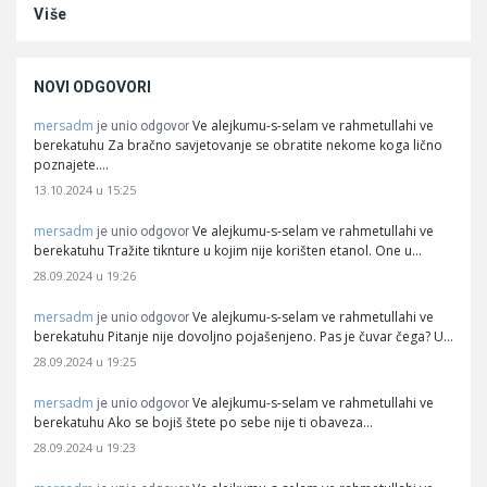
Više
NOVI ODGOVORI
mersadm
Ve alejkumu-s-selam ve rahmetullahi ve
je unio odgovor
berekatuhu Za bračno savjetovanje se obratite nekome koga lično
poznajete.…
13.10.2024 u 15:25
mersadm
Ve alejkumu-s-selam ve rahmetullahi ve
je unio odgovor
berekatuhu Tražite tiknture u kojim nije korišten etanol. One u…
28.09.2024 u 19:26
mersadm
Ve alejkumu-s-selam ve rahmetullahi ve
je unio odgovor
berekatuhu Pitanje nije dovoljno pojašenjeno. Pas je čuvar čega? U…
28.09.2024 u 19:25
mersadm
Ve alejkumu-s-selam ve rahmetullahi ve
je unio odgovor
berekatuhu Ako se bojiš štete po sebe nije ti obaveza…
28.09.2024 u 19:23