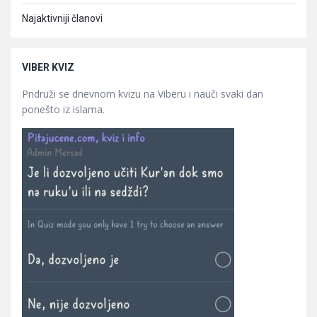
Najaktivniji članovi
VIBER KVIZ
Pridruži se dnevnom kvizu na Viberu i nauči svaki dan
ponešto iz islama.