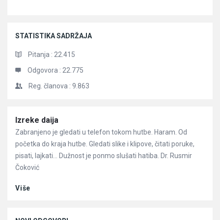
STATISTIKA SADRŽAJA
Pitanja :
22.415
Odgovora :
22.775
Reg. članova :
9.863
Članci
Izreke daija
Zabranjeno je gledati u telefon tokom hutbe. Haram. Od
početka do kraja hutbe. Gledati slike i klipove, čitati poruke,
pisati, lajkati… Dužnost je ponmo slušati hatiba. Dr. Rusmir
Čoković
Više