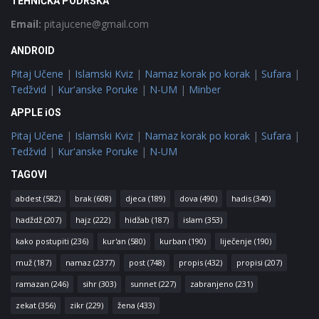
TEHNIČKA PODRŠKA
Email:
pitajucene@gmail.com
ANDROID
Pitaj Učene
|
Islamski Kviz
|
Namaz korak po korak
|
Sufara
|
Tedžvid
|
Kur'anske Poruke
|
N-UM
|
Minber
APPLE iOS
Pitaj Učene
|
Islamski Kviz
|
Namaz korak po korak
|
Sufara
|
Tedžvid
|
Kur'anske Poruke
|
N-UM
TAGOVI
abdest
(582)
brak
(608)
djeca
(189)
dova
(490)
hadis
(340)
hadždž
(207)
hajz
(222)
hidžab
(187)
islam
(353)
kako postupiti
(236)
kur'an
(580)
kurban
(190)
liječenje
(190)
muž
(187)
namaz
(2377)
post
(748)
propis
(432)
propisi
(207)
ramazan
(246)
sihr
(303)
sunnet
(227)
zabranjeno
(231)
zekat
(356)
zikr
(229)
žena
(433)