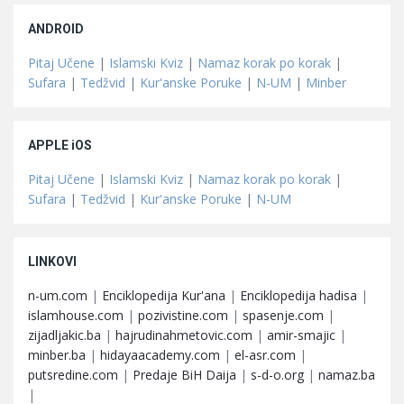
ANDROID
Pitaj Učene
|
Islamski Kviz
|
Namaz korak po korak
|
Sufara
|
Tedžvid
|
Kur'anske Poruke
|
N-UM
|
Minber
APPLE iOS
Pitaj Učene
|
Islamski Kviz
|
Namaz korak po korak
|
Sufara
|
Tedžvid
|
Kur'anske Poruke
|
N-UM
LINKOVI
n-um.com
|
Enciklopedija Kur'ana
|
Enciklopedija hadisa
|
islamhouse.com
|
pozivistine.com
|
spasenje.com
|
zijadljakic.ba
|
hajrudinahmetovic.com
|
amir-smajic
|
minber.ba
|
hidayaacademy.com
|
el-asr.com
|
putsredine.com
|
Predaje BiH Daija
|
s-d-o.org
|
namaz.ba
|