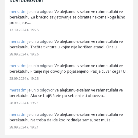
NOVI ODGOVORI
mersadm
Ve alejkumu-s-selam ve rahmetullahi ve
je unio odgovor
berekatuhu Za bračno savjetovanje se obratite nekome koga lično
poznajete.…
13.10.2024 u 15:25
mersadm
Ve alejkumu-s-selam ve rahmetullahi ve
je unio odgovor
berekatuhu Tražite tiknture u kojim nije korišten etanol. One u…
28.09.2024 u 19:26
mersadm
Ve alejkumu-s-selam ve rahmetullahi ve
je unio odgovor
berekatuhu Pitanje nije dovoljno pojašenjeno. Pas je čuvar čega? U…
28.09.2024 u 19:25
mersadm
Ve alejkumu-s-selam ve rahmetullahi ve
je unio odgovor
berekatuhu Ako se bojiš štete po sebe nije ti obaveza…
28.09.2024 u 19:23
mersadm
Ve alejkumu-s-selam ve rahmetullahi ve
je unio odgovor
berekatuhu Ne treba da ide kod roditelja sama, bez muža.…
28.09.2024 u 19:21