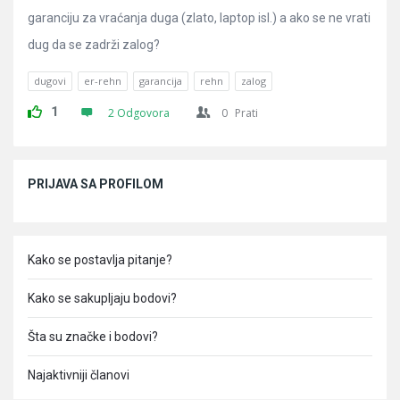
garanciju za vraćanja duga (zlato, laptop isl.) a ako se ne vrati
dug da se zadrži zalog?
dugovi
er-rehn
garancija
rehn
zalog
1
2 Odgovora
0
Prati
Sidebar
PRIJAVA SA PROFILOM
Kako se postavlja pitanje?
Kako se sakupljaju bodovi?
Šta su značke i bodovi?
Najaktivniji članovi