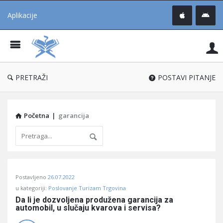
Aplikacije
Pit
Uč
®
PRETRAŽI
POSTAVI PITANJE
Početna
|
garancija
Pitaj
Postavljeno
26.07.2022
Učene
u kategoriji:
Poslovanje Turizam Trgovina
®
Da li je dozvoljena produžena garancija za 
automobil, u slučaju kvarova i servisa?
Latest