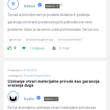
Pitanja
IT
Admin
Admin
Za naš automobil nam je prodata dodatna 4-godišnja
garancija od strane prodavca koja bi pokrivala sve veće
probleme. Uslov je da servis uradi profesionalac. Da li je ovo ...
garancija
produžena garancija
servis automobila
0
1 Odgovor
0
Prati
Postavljeno
31.03.2019
u kategoriji:
Pravila Propisi Fetve
Uzimanje stvari materijalne prirode kao garancija 
vraćanja duga
Sedin
Admin
Da li je dozvoljeno uzimanje stvari materijalne prirode kao